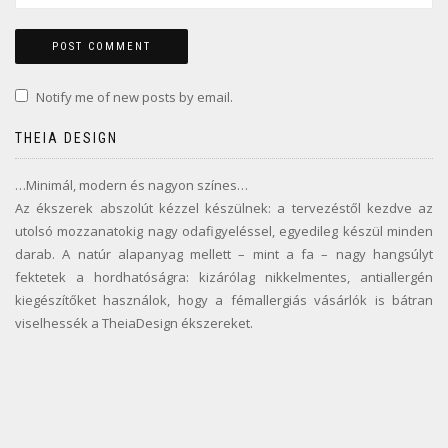
Notify me of new posts by email.
THEIA DESIGN
…Minimál, modern és nagyon színes…
Az ékszerek abszolút kézzel készülnek: a tervezéstől kezdve az
utolsó mozzanatokig nagy odafigyeléssel, egyedileg készül minden
darab. A natúr alapanyag mellett – mint a fa – nagy hangsúlyt
fektetek a hordhatóságra: kizárólag nikkelmentes, antiallergén
kiegészítőket használok, hogy a fémallergiás vásárlók is bátran
viselhessék a TheiaDesign ékszereket.