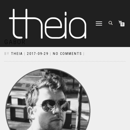
TOGGLE
0
NAVIGATION
GABOR
BY
THEIA
|
2017-09-29
|
NO COMMENTS
|