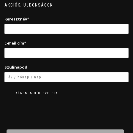
AKCIÓK, ÚJDONSÁGOK
Keresztnév*
E-mail cím*
Szülinapod