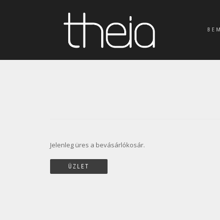
BE
Jelenleg üres a bevásárlókosár.
ÜZLET