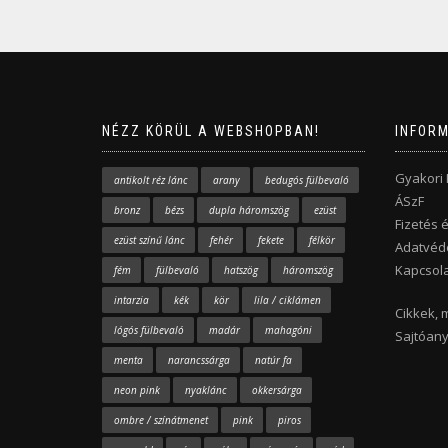
NÉZZ KÖRÜL A WEBSHOPBAN!
INFOR
Gyakori
antikolt réz lánc
arany
bedugós fülbevaló
ÁSzF
bronz
bézs
dupla háromszög
ezüst
Fizetés é
ezüst színű lánc
fehér
fekete
félkör
Adatvéde
Kapcsola
fém
fülbevaló
hatszög
háromszög
intarzia
kék
kör
lila / ciklámen
Cikkek, 
lógós fülbevaló
madár
mahagóni
Sajtóan
menta
narancssárga
natúr fa
neon pink
nyaklánc
okkersárga
ombre / színátmenet
pink
piros