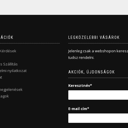
MÁCIÓK
LEGKÖZELEBBI VÁSÁROK
 Kérdések
Jelenleg csak a webshopon keresz
tudsz rendelni.
s Szállítás
lmi nyilatkozat
AKCIÓK, ÚJDONSÁGOK
t
Keresztnév*
megjelenések
yagok
E-mail cím*