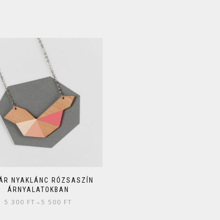
ÁR NYAKLÁNC RÓZSASZÍN
ÁRNYALATOKBAN
5 300
FT
5 500
FT
–