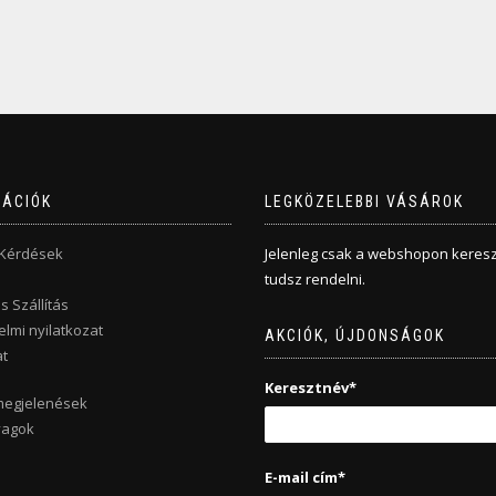
MÁCIÓK
LEGKÖZELEBBI VÁSÁROK
 Kérdések
Jelenleg csak a webshopon keresz
tudsz rendelni.
s Szállítás
lmi nyilatkozat
AKCIÓK, ÚJDONSÁGOK
t
Keresztnév*
megjelenések
yagok
E-mail cím*