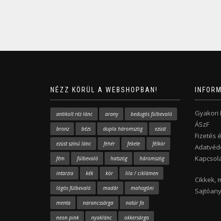
NÉZZ KÖRÜL A WEBSHOPBAN!
INFOR
Gyakori
antikolt réz lánc
arany
bedugós fülbevaló
ÁSzF
bronz
bézs
dupla háromszög
ezüst
Fizetés é
ezüst színű lánc
fehér
fekete
félkör
Adatvéde
Kapcsola
fém
fülbevaló
hatszög
háromszög
intarzia
kék
kör
lila / ciklámen
Cikkek, 
lógós fülbevaló
madár
mahagóni
Sajtóan
menta
narancssárga
natúr fa
neon pink
nyaklánc
okkersárga