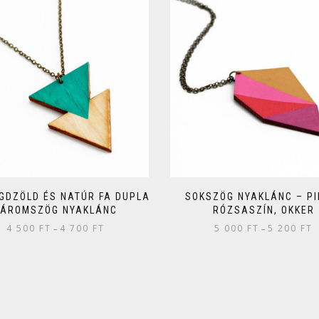
DZÖLD ÉS NATÚR FA DUPLA
SOKSZÖG NYAKLÁNC – PI
ÁROMSZÖG NYAKLÁNC
RÓZSASZÍN, OKKER
4 500
FT
4 700
FT
5 000
FT
5 200
FT
–
–