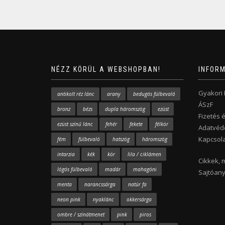
NÉZZ KÖRÜL A WEBSHOPBAN!
INFOR
Gyakori
antikolt réz lánc
arany
bedugós fülbevaló
ÁSzF
bronz
bézs
dupla háromszög
ezüst
Fizetés é
ezüst színű lánc
fehér
fekete
félkör
Adatvéde
Kapcsola
fém
fülbevaló
hatszög
háromszög
intarzia
kék
kör
lila / ciklámen
Cikkek, 
lógós fülbevaló
madár
mahagóni
Sajtóan
menta
narancssárga
natúr fa
neon pink
nyaklánc
okkersárga
ombre / színátmenet
pink
piros