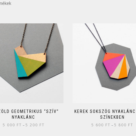
rmékek
ZÖLD GEOMETRIKUS “SZÍV”
KEREK SOKSZÖG NYAKLÁNC
NYAKLÁNC
SZÍNEKBEN
5 000
FT
5 200
FT
5 600
FT
5 800
FT
–
–