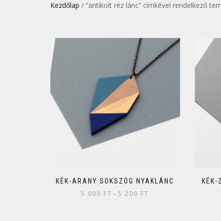
Kezdőlap
/ “antikolt réz lánc” címkével rendelkező te
KÉK-ARANY SOKSZÖG NYAKLÁNC
KÉK-
5 000
FT
5 200
FT
–