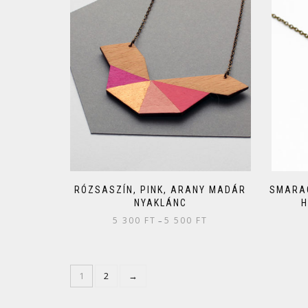
RÓZSASZÍN, PINK, ARANY MADÁR
SMARAG
NYAKLÁNC
H
5 300
FT
5 500
FT
–
1
2
→