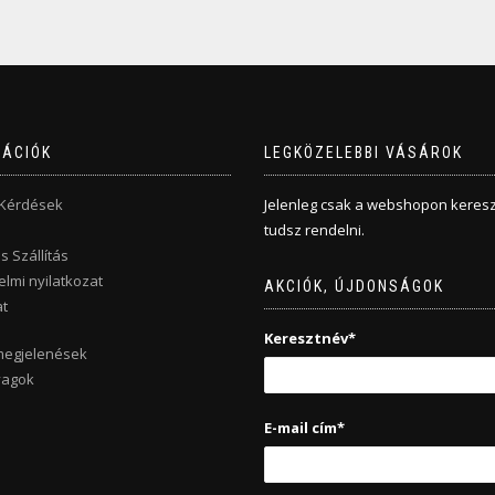
MÁCIÓK
LEGKÖZELEBBI VÁSÁROK
 Kérdések
Jelenleg csak a webshopon keresz
tudsz rendelni.
s Szállítás
lmi nyilatkozat
AKCIÓK, ÚJDONSÁGOK
t
Keresztnév*
megjelenések
yagok
E-mail cím*