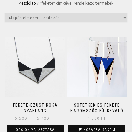
Kezdőlap
/ “fekete” címkével rendelkező termékek
FEKETE-EZÜST RÓKA
SÖTÉTKÉK ÉS FEKETE
NYAKLÁNC
HÁROMSZÖG FÜLBEVALÓ
5 500
FT
5 700
FT
4 500
FT
–
OPCIÓK VÁLASZTÁSA
KOSÁRBA RAKOM