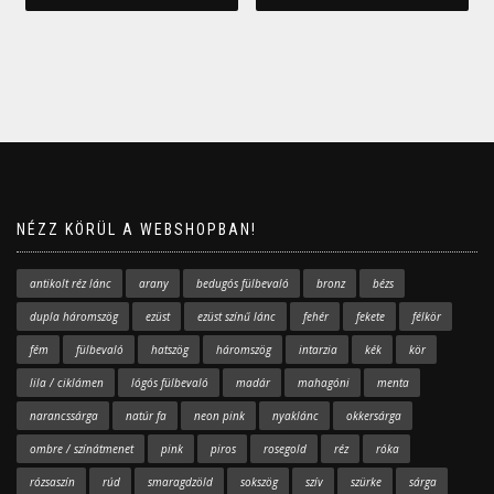
NÉZZ KÖRÜL A WEBSHOPBAN!
antikolt réz lánc
arany
bedugós fülbevaló
bronz
bézs
dupla háromszög
ezüst
ezüst színű lánc
fehér
fekete
félkör
fém
fülbevaló
hatszög
háromszög
intarzia
kék
kör
lila / ciklámen
lógós fülbevaló
madár
mahagóni
menta
narancssárga
natúr fa
neon pink
nyaklánc
okkersárga
ombre / színátmenet
pink
piros
rosegold
réz
róka
rózsaszín
rúd
smaragdzöld
sokszög
szív
szürke
sárga