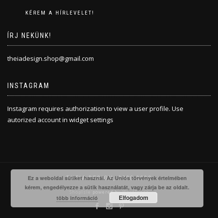
ÍRJ NEKÜNK!
theiadesign.shop@gmail.com
INSTAGRAM
Instagram requires authorization to view a user profile. Use
autorized account in widget settings
THEIA DESIGN, 2008-2020
Ez a weboldal sütiket használ. Az Uniós törvények értelmében
kérem, engedélyezze a sütik használatát, vagy zárja be az oldalt.
ShopIsle
powered by
WordPress
Elfogadom
több információ