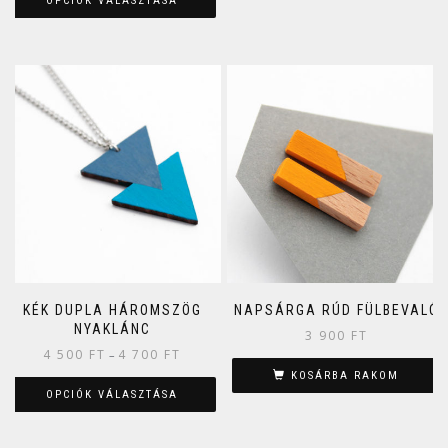
OPCIÓK VÁLASZTÁSA
KÉK DUPLA HÁROMSZÖG
NAPSÁRGA RÚD FÜLBEVALÓ
NYAKLÁNC
3 900
FT
4 500
FT
4 700
FT
–
KOSÁRBA RAKOM
OPCIÓK VÁLASZTÁSA