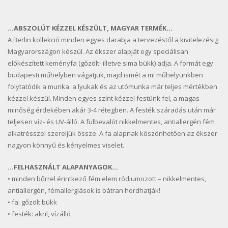
…ABSZOLÚT KÉZZEL KÉSZÜLT, MAGYAR TERMÉK…
A Berlin kollekció minden egyes darabja a tervezéstől a kivitelezésig
Magyarországon készül. Az ékszer alapját egy speciálisan
előkészített keményfa (gőzölt- illetve sima bükk) adja. A formát egy
budapesti műhelyben vágatjuk, majd ismét a mi műhelyünkben
folytatódik a munka: a lyukak és az utómunka már teljes mértékben
kézzel készül. Minden egyes színt kézzel festünk fel, a magas
minőség érdekében akár 3-4 rétegben. A festék száradás után már
teljesen víz- és UV-álló. A fülbevalót nikkelmentes, antiallergén fém
alkatrésszel szereljük össze. A fa alapnak köszönhetően az ékszer
nagyon könnyű és kényelmes viselet.
…FELHASZNÁLT ALAPANYAGOK…
• minden bőrrel érintkező fém elem ródiumozott – nikkelmentes,
antiallergén, fémallergiások is bátran hordhatják!
• fa: gőzölt bükk
• festék: akril, vízálló