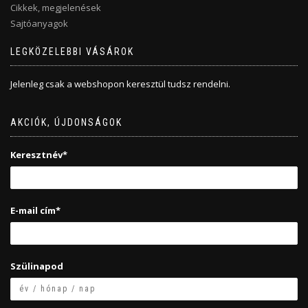
Cikkek, megjelenések
Sajtóanyagok
LEGKÖZELEBBI VÁSÁROK
Jelenleg csak a webshopon keresztül tudsz rendelni.
AKCIÓK, ÚJDONSÁGOK
Keresztnév*
E-mail cím*
Szülinapod