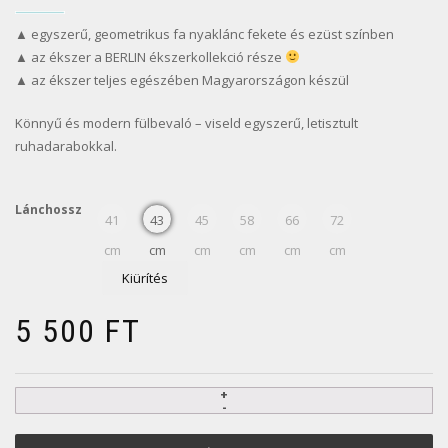
▲ egyszerű, geometrikus fa nyaklánc fekete és ezüst színben
▲ az ékszer a BERLIN ékszerkollekció része
▲ az ékszer teljes egészében Magyarországon készül
Könnyű és modern fülbevaló – viseld egyszerű, letisztult
ruhadarabokkal.
Lánchossz
41
43
45
58
66
72
cm
cm
cm
cm
cm
cm
Kiürítés
5 500
FT