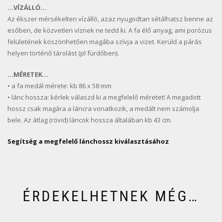
…VÍZÁLLÓ…
Az ékszer mérsékelten vízálló, azaz nyugodtan sétálhatsz benne az
esőben, de közvetlen víznek ne tedd ki. A fa élő anyag, ami porózus
felületének köszönhetően magába szívja a vizet. Kerüld a párás
helyen történő tárolást (pl fürdőben).
…MÉRETEK…
• a fa medál mérete: kb 86 x 58 mm
• lánc hossza: kérlek válaszd ki a megfelelő méretet! A megadott
hossz csak magára a láncra vonatkozik, a medált nem számolja
bele. Az átlag (rövid) láncok hossza általában kb 43 cm.
Segítség a megfelelő lánchossz kiválasztásához
ÉRDEKELHETNEK MÉG…