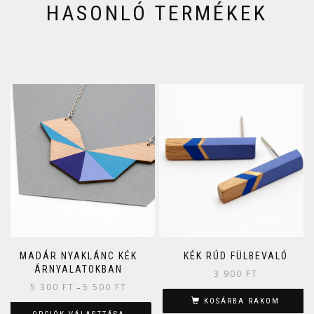
HASONLÓ TERMÉKEK
MADÁR NYAKLÁNC KÉK
KÉK RÚD FÜLBEVALÓ
ÁRNYALATOKBAN
3 900
FT
5 300
FT
5 500
FT
–
KOSÁRBA RAKOM