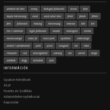
antikolt réz lánc
arany
bedugós fülbevaló
bronz
bézs
dupla háromszög
ezüst
ezüst színű lánc
fehér
fekete
félkör
fém
fülbevaló
hatszög
háromszög
intarzia
kék
kör
lila / ciklámen
lógós fülbevaló
madár
mahagóni
menta
narancssárga
natúr fa
neon pink
nyaklánc
okkersárga
ombre / színátmenet
pink
piros
rosegold
réz
róka
rózsaszín
rúd
smaragdzöld
sokszög
szív
szürke
sárga
sötétkék
tölgy
türkizkék
zöld
INFORMÁCIÓK
Gyakori Kérdések
ÁSzF
Fizetés és Szállítás
Adatvédelmi nyilatkozat
Kapcsolat