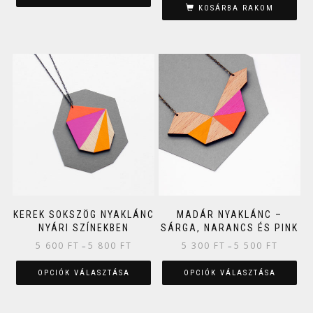
KOSÁRBA RAKOM
KEREK SOKSZÖG NYAKLÁNC
MADÁR NYAKLÁNC –
NYÁRI SZÍNEKBEN
SÁRGA, NARANCS ÉS PINK
5 600
FT
5 800
FT
5 300
FT
5 500
FT
–
–
OPCIÓK VÁLASZTÁSA
OPCIÓK VÁLASZTÁSA