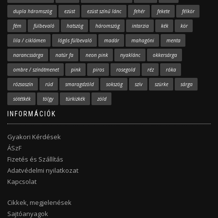
dupla háromszög
ezüst
ezüst színű lánc
fehér
fekete
félkör
fém
fülbevaló
hatszög
háromszög
intarzia
kék
kör
lila / ciklámen
lógós fülbevaló
madár
mahagóni
menta
narancssárga
natúr fa
neon pink
nyaklánc
okkersárga
ombre / színátmenet
pink
piros
rosegold
réz
róka
rózsaszín
rúd
smaragdzöld
sokszög
szív
szürke
sárga
sötétkék
tölgy
türkizkék
zöld
INFORMÁCIÓK
Gyakori Kérdések
ÁSzF
Fizetés és Szállítás
Adatvédelmi nyilatkozat
Kapcsolat
Cikkek, megjelenések
Sajtóanyagok