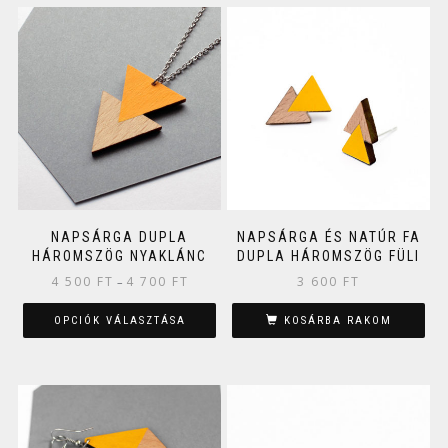
NAPSÁRGA DUPLA
NAPSÁRGA ÉS NATÚR FA
HÁROMSZÖG NYAKLÁNC
DUPLA HÁROMSZÖG FÜLI
4 500
FT
4 700
FT
3 600
FT
–
OPCIÓK VÁLASZTÁSA
KOSÁRBA RAKOM