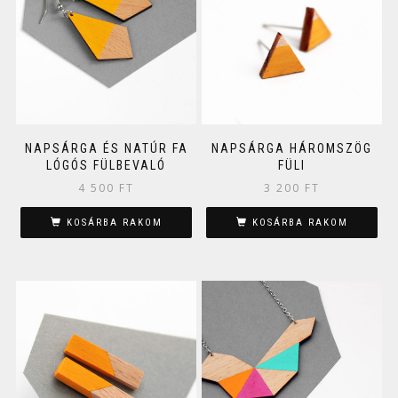
NAPSÁRGA ÉS NATÚR FA
NAPSÁRGA HÁROMSZÖG
LÓGÓS FÜLBEVALÓ
FÜLI
4 500
FT
3 200
FT
KOSÁRBA RAKOM
KOSÁRBA RAKOM