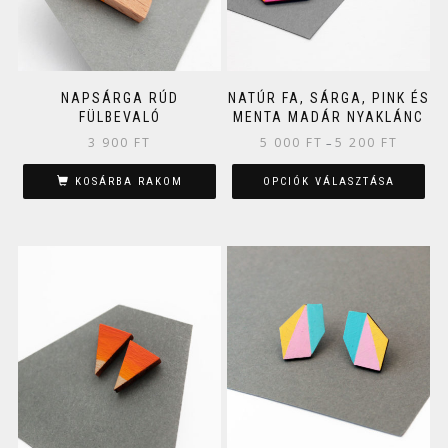
NAPSÁRGA RÚD
NATÚR FA, SÁRGA, PINK ÉS
FÜLBEVALÓ
MENTA MADÁR NYAKLÁNC
3 900
FT
5 000
FT
5 200
FT
–
KOSÁRBA RAKOM
OPCIÓK VÁLASZTÁSA