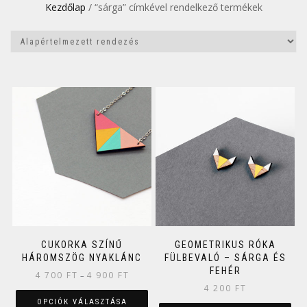
Kezdőlap
/ “sárga” címkével rendelkező termékek
CUKORKA SZÍNŰ
GEOMETRIKUS RÓKA
HÁROMSZÖG NYAKLÁNC
FÜLBEVALÓ – SÁRGA ÉS
FEHÉR
4 700
FT
4 900
FT
–
4 200
FT
OPCIÓK VÁLASZTÁSA