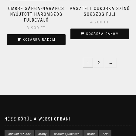
OMBRE SÁRGA-NARANCS
PASZTELL CUKORKA SZÍNŰ
NYÚJTOTT HÁROMSZÖG
SOKSZÖG FÜLI
FÜLBEVALÓ
4 200
FT
3 900
FT
KOSÁRBA RAKOM
KOSÁRBA RAKOM
1
2
→
NÉZZ KÖRÜL A WEBSHOPBAN!
antikolt réz lánc
arany
bedugós fülbevaló
bronz
bézs