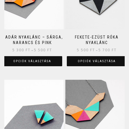
MADÁR NYAKLÁNC – SÁRGA,
FEKETE-EZÜST RÓKA
NARANCS ÉS PINK
NYAKLÁNC
5 300
FT
5 500
FT
5 500
FT
5 700
FT
–
–
OPCIÓK VÁLASZTÁSA
OPCIÓK VÁLASZTÁSA