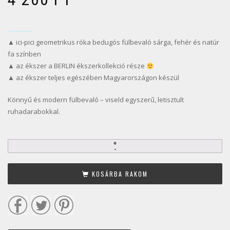
▲ ici-pici geometrikus róka bedugós fülbevaló sárga, fehér és natúr
fa színben
▲ az ékszer a BERLIN ékszerkollekció része
▲ az ékszer teljes egészében Magyarországon készül
Könnyű és modern fülbevaló – viseld egyszerű, letisztult
ruhadarabokkal.
KOSÁRBA RAKOM