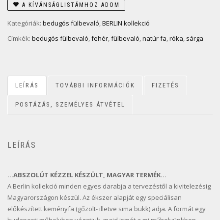
A KÍVÁNSÁGLISTÁMHOZ ADOM
Kategóriák:
bedugós fülbevaló
,
BERLIN kollekció
Címkék:
bedugós fülbevaló
,
fehér
,
fülbevaló
,
natúr fa
,
róka
,
sárga
LEÍRÁS
TOVÁBBI INFORMÁCIÓK
FIZETÉS
POSTÁZÁS, SZEMÉLYES ÁTVÉTEL
LEÍRÁS
…ABSZOLÚT KÉZZEL KÉSZÜLT, MAGYAR TERMÉK…
A Berlin kollekció minden egyes darabja a tervezéstől a kivitelezésig
Magyarországon készül. Az ékszer alapját egy speciálisan
előkészített keményfa (gőzölt- illetve sima bükk) adja. A formát egy