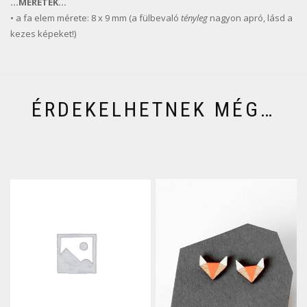
…MÉRETEK…
• a fa elem mérete: 8 x 9 mm (a fülbevaló
tényleg
nagyon apró, lásd a
kezes képeket!)
ÉRDEKELHETNEK MÉG…