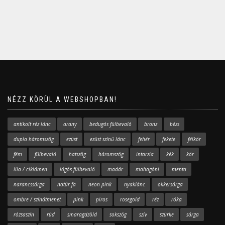
NÉZZ KÖRÜL A WEBSHOPBAN!
antikolt réz lánc
arany
bedugós fülbevaló
bronz
bézs
dupla háromszög
ezüst
ezüst színű lánc
fehér
fekete
félkör
fém
fülbevaló
hatszög
háromszög
intarzia
kék
kör
lila / ciklámen
lógós fülbevaló
madár
mahagóni
menta
narancssárga
natúr fa
neon pink
nyaklánc
okkersárga
ombre / színátmenet
pink
piros
rosegold
réz
róka
rózsaszín
rúd
smaragdzöld
sokszög
szív
szürke
sárga