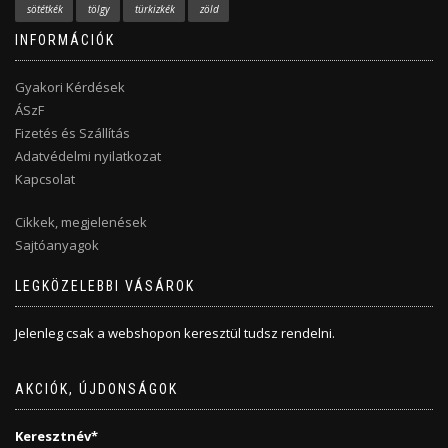
sötétkék
tölgy
türkizkék
zöld
INFORMÁCIÓK
Gyakori Kérdések
ÁSzF
Fizetés és Szállítás
Adatvédelmi nyilatkozat
Kapcsolat
Cikkek, megjelenések
Sajtóanyagok
LEGKÖZELEBBI VÁSÁROK
Jelenleg csak a webshopon keresztül tudsz rendelni.
AKCIÓK, ÚJDONSÁGOK
Keresztnév*