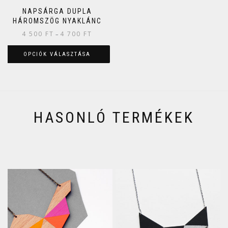
NAPSÁRGA DUPLA
HÁROMSZÖG NYAKLÁNC
4 500
FT
4 700
FT
–
OPCIÓK VÁLASZTÁSA
HASONLÓ TERMÉKEK