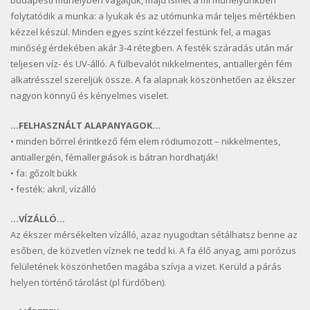
budapesti műhelyben vágatjuk, majd ismét a mi műhelyünkben
folytatódik a munka: a lyukak és az utómunka már teljes mértékben
kézzel készül. Minden egyes színt kézzel festünk fel, a magas
minőség érdekében akár 3-4 rétegben. A festék száradás után már
teljesen víz- és UV-álló. A fülbevalót nikkelmentes, antiallergén fém
alkatrésszel szereljük össze. A fa alapnak köszönhetően az ékszer
nagyon könnyű és kényelmes viselet.
…FELHASZNÁLT ALAPANYAGOK…
• minden bőrrel érintkező fém elem ródiumozott – nikkelmentes,
antiallergén, fémallergiások is bátran hordhatják!
• fa: gőzölt bükk
• festék: akril, vízálló
…VÍZÁLLÓ…
Az ékszer mérsékelten vízálló, azaz nyugodtan sétálhatsz benne az
esőben, de közvetlen víznek ne tedd ki. A fa élő anyag, ami porózus
felületének köszönhetően magába szívja a vizet. Kerüld a párás
helyen történő tárolást (pl fürdőben).