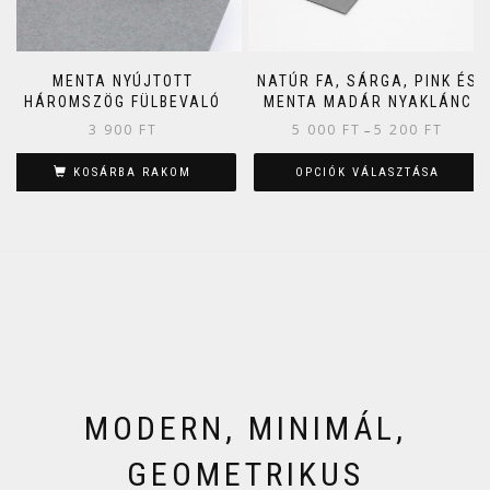
MENTA NYÚJTOTT
NATÚR FA, SÁRGA, PINK ÉS
HÁROMSZÖG FÜLBEVALÓ
MENTA MADÁR NYAKLÁNC
3 900
FT
5 000
FT
5 200
FT
–
KOSÁRBA RAKOM
OPCIÓK VÁLASZTÁSA
MODERN, MINIMÁL,
GEOMETRIKUS