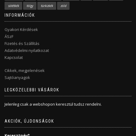
sötétkék
tölgy
türkizkék
zöld
INFORMÁCIÓK
Gyakori Kérdések
ÁSzF
Fizetés és Szállítás
Adatvédelmi nyilatkozat
Kapcsolat
Cikkek, megjelenések
Sajtóanyagok
LEGKÖZELEBBI VÁSÁROK
Jelenleg csak a webshopon keresztül tudsz rendelni.
AKCIÓK, ÚJDONSÁGOK
Keresztnév*