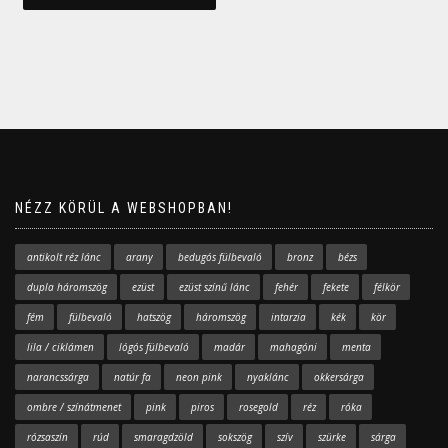
NÉZZ KÖRÜL A WEBSHOPBAN!
antikolt réz lánc
arany
bedugós fülbevaló
bronz
bézs
dupla háromszög
ezüst
ezüst színű lánc
fehér
fekete
félkör
fém
fülbevaló
hatszög
háromszög
intarzia
kék
kör
lila / ciklámen
lógós fülbevaló
madár
mahagóni
menta
narancssárga
natúr fa
neon pink
nyaklánc
okkersárga
ombre / színátmenet
pink
piros
rosegold
réz
róka
rózsaszín
rúd
smaragdzöld
sokszög
szív
szürke
sárga