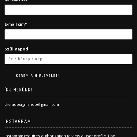
E-mail cím*
Szülinapod
ÍRJ NEKÜNK!
theiadesign.shop@gmail.com
INSTAGRAM
Instagram requires authorization to view a user profile. Use