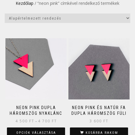
Kezdőlap
/ “neon pink” címkével rendelkező termékek
NEON PINK DUPLA
NEON PINK ÉS NATÚR FA
HÁROMSZÖG NYAKLÁNC
DUPLA HÁROMSZÖG FÜLI
4 500
FT
4 700
FT
3 600
FT
–
OPCIÓK VÁLASZTÁSA
KOSÁRBA RAKOM