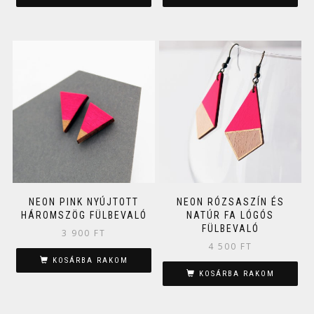
NEON PINK NYÚJTOTT
NEON RÓZSASZÍN ÉS
HÁROMSZÖG FÜLBEVALÓ
NATÚR FA LÓGÓS
FÜLBEVALÓ
3 900
FT
4 500
FT
KOSÁRBA RAKOM
KOSÁRBA RAKOM