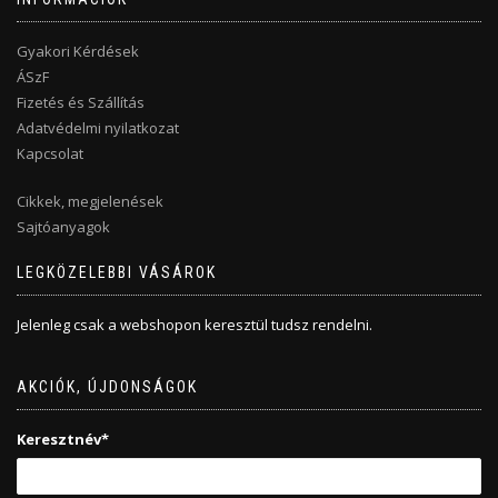
Gyakori Kérdések
ÁSzF
Fizetés és Szállítás
Adatvédelmi nyilatkozat
Kapcsolat
Cikkek, megjelenések
Sajtóanyagok
LEGKÖZELEBBI VÁSÁROK
Jelenleg csak a webshopon keresztül tudsz rendelni.
AKCIÓK, ÚJDONSÁGOK
Keresztnév*