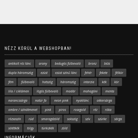
NÉZZ KÖRÜL A WEBSHOPBAN!
antikolt réz lánc
arany
bedugós fülbevaló
bronz
bézs
dupla háromszög
ezüst
ezüst színű lánc
fehér
fekete
félkör
fém
fülbevaló
hatszög
háromszög
intarzia
kék
kör
lila / ciklámen
lógós fülbevaló
madár
mahagóni
menta
narancssárga
natúr fa
neon pink
nyaklánc
okkersárga
ombre / színátmenet
pink
piros
rosegold
réz
róka
rózsaszín
rúd
smaragdzöld
sokszög
szív
szürke
sárga
sötétkék
tölgy
türkizkék
zöld
INFORMÁCIÓK