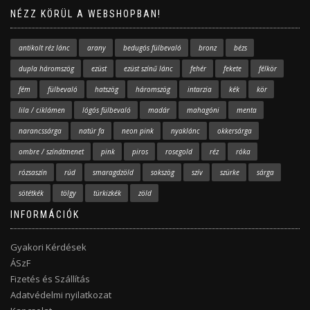
NÉZZ KÖRÜL A WEBSHOPBAN!
antikolt réz lánc
arany
bedugós fülbevaló
bronz
bézs
dupla háromszög
ezüst
ezüst színű lánc
fehér
fekete
félkör
fém
fülbevaló
hatszög
háromszög
intarzia
kék
kör
lila / ciklámen
lógós fülbevaló
madár
mahagóni
menta
narancssárga
natúr fa
neon pink
nyaklánc
okkersárga
ombre / színátmenet
pink
piros
rosegold
réz
róka
rózsaszín
rúd
smaragdzöld
sokszög
szív
szürke
sárga
sötétkék
tölgy
türkizkék
zöld
INFORMÁCIÓK
Gyakori Kérdések
ÁSzF
Fizetés és Szállítás
Adatvédelmi nyilatkozat