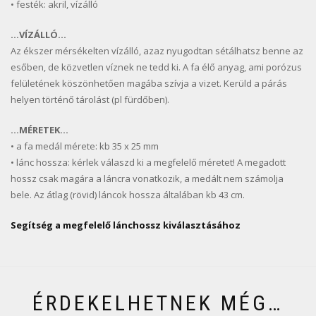
• festék: akril, vízálló
…VÍZÁLLÓ…
Az ékszer mérsékelten vízálló, azaz nyugodtan sétálhatsz benne az
esőben, de közvetlen víznek ne tedd ki. A fa élő anyag, ami porózus
felületének köszönhetően magába szívja a vizet. Kerüld a párás
helyen történő tárolást (pl fürdőben).
…MÉRETEK…
• a fa medál mérete: kb 35 x 25 mm
• lánc hossza: kérlek válaszd ki a megfelelő méretet! A megadott
hossz csak magára a láncra vonatkozik, a medált nem számolja
bele. Az átlag (rövid) láncok hossza általában kb 43 cm.
Segítség a megfelelő lánchossz kiválasztásához
ÉRDEKELHETNEK MÉG…