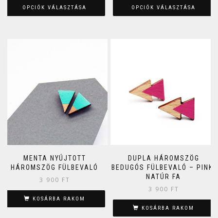
OPCIÓK VÁLASZTÁSA
OPCIÓK VÁLASZTÁSA
MENTA NYÚJTOTT
DUPLA HÁROMSZÖG
HÁROMSZÖG FÜLBEVALÓ
BEDUGÓS FÜLBEVALÓ – PINK,
NATÚR FA
3 900
FT
3 900
FT
KOSÁRBA RAKOM
KOSÁRBA RAKOM