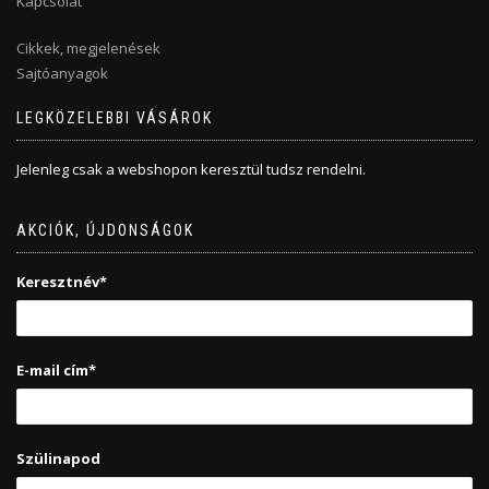
Kapcsolat
Cikkek, megjelenések
Sajtóanyagok
LEGKÖZELEBBI VÁSÁROK
Jelenleg csak a webshopon keresztül tudsz rendelni.
AKCIÓK, ÚJDONSÁGOK
Keresztnév*
E-mail cím*
Szülinapod