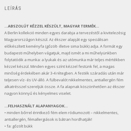
LEÍRÁS
…ABSZOLÚT KÉZZEL KÉSZÜLT, MAGYAR TERMÉK…
A Berlin kollekció minden egyes darabja a tervezéstől a kivitelezésig
Magyarországon készül. Az ékszer alapját egy speciálisan
előkészített keményfa (gőzölt- illetve sima bükk) adja. A formát egy
budapesti műhelyben vágatjuk, majd ismét a mi műhelyünkben
folytatódik a munka: a lyukak és az utómunka már teljes mértékben
kézzel készül. Minden egyes színt kézzel festünk fel, a magas
minőség érdekében akár 3-4 rétegben. A festék száradás után már
teljesen víz- és UV-álló. A fülbevalót nikkelmentes, antiallergén fém
alkatrésszel szereljük össze. A fa alapnak köszönhetően az ékszer
nagyon könnyű és kényelmes viselet.
…FELHASZNÁLT ALAPANYAGOK…
• minden bőrrel érintkező fém elem ródiumozott – nikkelmentes,
antiallergén, fémallergiások is bátran hordhatják!
• fa: gőzölt bükk