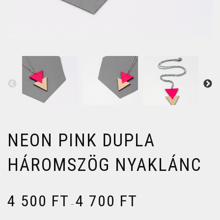
NEON PINK DUPLA
HÁROMSZÖG NYAKLÁNC
4 500
FT
4 700
FT
–