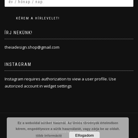
ÍRJ NEKÜNK!
theiadesign.shop@gmail.com
INSTAGRAM
Instagram requires authorization to view a user profile. Use
autorized account in widget settings
Ez a weboldal sütiket használ. Az Uniós törvények értelmében
THEIA DESIGN, 2008-2020
kérem, engedélyezze a sütik használatát, vagy zárja be az oldalt.
ShopIsle
powered by
WordPress
Elfogadom
több információ