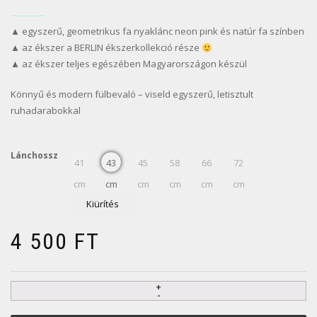
▲ egyszerű, geometrikus fa nyaklánc neon pink és natúr fa színben
▲ az ékszer a BERLIN ékszerkollekció része
▲ az ékszer teljes egészében Magyarországon készül
Könnyű és modern fülbevaló – viseld egyszerű, letisztult
ruhadarabokkal
Lánchossz
41
43
45
58
66
72
cm
cm
cm
cm
cm
cm
Kiürítés
4 500
FT