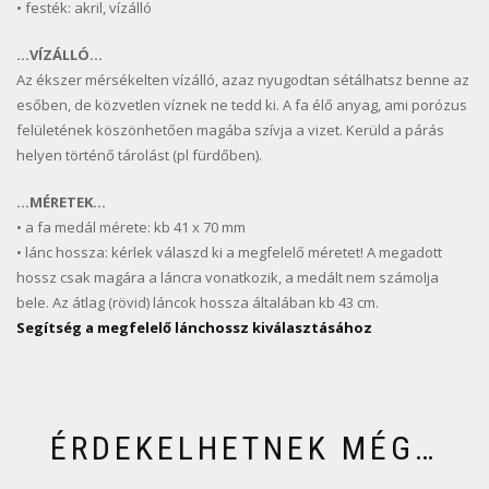
• festék: akril, vízálló
…VÍZÁLLÓ…
Az ékszer mérsékelten vízálló, azaz nyugodtan sétálhatsz benne az
esőben, de közvetlen víznek ne tedd ki. A fa élő anyag, ami porózus
felületének köszönhetően magába szívja a vizet. Kerüld a párás
helyen történő tárolást (pl fürdőben).
…MÉRETEK…
• a fa medál mérete: kb 41 x 70 mm
• lánc hossza: kérlek válaszd ki a megfelelő méretet! A megadott
hossz csak magára a láncra vonatkozik, a medált nem számolja
bele. Az átlag (rövid) láncok hossza általában kb 43 cm.
Segítség a megfelelő lánchossz kiválasztásához
ÉRDEKELHETNEK MÉG…