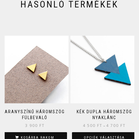
HASONLÓ TERMÉKEK
ARANYSZÍNŰ HÁROMSZÖG
KÉK DUPLA HÁROMSZÖG
FÜLBEVALÓ
NYAKLÁNC
3 900
FT
4 500
FT
4 700
FT
–
KOSÁRBA RAKOM
OPCIÓK VÁLASZTÁSA