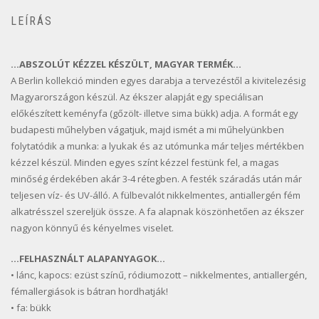
LEÍRÁS
…ABSZOLÚT KÉZZEL KÉSZÜLT, MAGYAR TERMÉK…
A Berlin kollekció minden egyes darabja a tervezéstől a kivitelezésig
Magyarországon készül. Az ékszer alapját egy speciálisan
előkészített keményfa (gőzölt- illetve sima bükk) adja. A formát egy
budapesti műhelyben vágatjuk, majd ismét a mi műhelyünkben
folytatódik a munka: a lyukak és az utómunka már teljes mértékben
kézzel készül. Minden egyes színt kézzel festünk fel, a magas
minőség érdekében akár 3-4 rétegben. A festék száradás után már
teljesen víz- és UV-álló. A fülbevalót nikkelmentes, antiallergén fém
alkatrésszel szereljük össze. A fa alapnak köszönhetően az ékszer
nagyon könnyű és kényelmes viselet.
…FELHASZNÁLT ALAPANYAGOK…
• lánc, kapocs: ezüst színű, ródiumozott – nikkelmentes, antiallergén,
fémallergiások is bátran hordhatják!
• fa: bükk