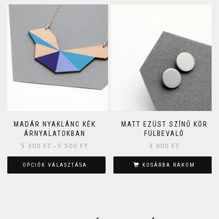
MADÁR NYAKLÁNC KÉK
MATT EZÜST SZÍNŰ KÖR
ÁRNYALATOKBAN
FÜLBEVALÓ
5 300
FT
5 500
FT
3 900
FT
–
OPCIÓK VÁLASZTÁSA
KOSÁRBA RAKOM