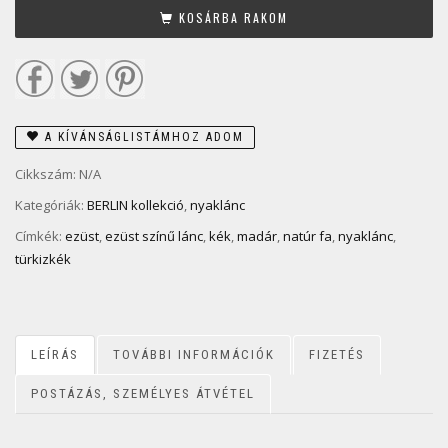
KOSÁRBA RAKOM
A KÍVÁNSÁGLISTÁMHOZ ADOM
Cikkszám:
N/A
Kategóriák:
BERLIN kollekció
,
nyaklánc
Címkék:
ezüst
,
ezüst színű lánc
,
kék
,
madár
,
natúr fa
,
nyaklánc
,
türkizkék
LEÍRÁS
TOVÁBBI INFORMÁCIÓK
FIZETÉS
POSTÁZÁS, SZEMÉLYES ÁTVÉTEL