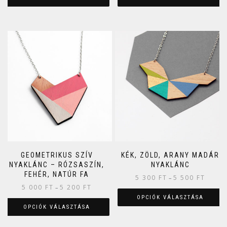
GEOMETRIKUS SZÍV
KÉK, ZÖLD, ARANY MADÁR
NYAKLÁNC – RÓZSASZÍN,
NYAKLÁNC
FEHÉR, NATÚR FA
5 300
FT
5 500
FT
–
5 000
FT
5 200
FT
–
OPCIÓK VÁLASZTÁSA
OPCIÓK VÁLASZTÁSA