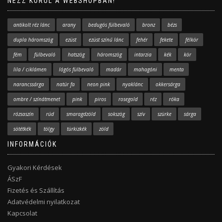
NÉZZ KÖRÜL A WEBSHOPBAN!
antikolt réz lánc
arany
bedugós fülbevaló
bronz
bézs
dupla háromszög
ezüst
ezüst színű lánc
fehér
fekete
félkör
fém
fülbevaló
hatszög
háromszög
intarzia
kék
kör
lila / ciklámen
lógós fülbevaló
madár
mahagóni
menta
narancssárga
natúr fa
neon pink
nyaklánc
okkersárga
ombre / színátmenet
pink
piros
rosegold
réz
róka
rózsaszín
rúd
smaragdzöld
sokszög
szív
szürke
sárga
sötétkék
tölgy
türkizkék
zöld
INFORMÁCIÓK
Gyakori Kérdések
ÁSzF
Fizetés és Szállítás
Adatvédelmi nyilatkozat
Kapcsolat