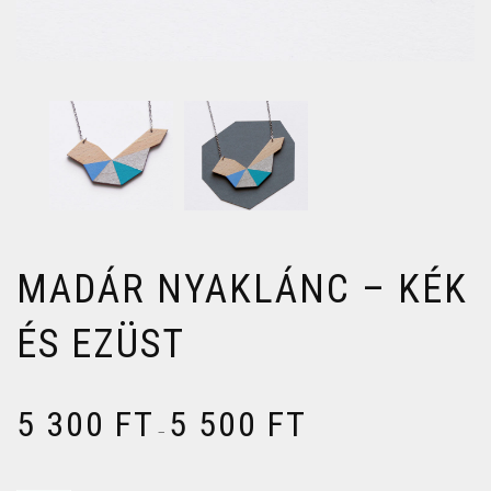
MADÁR NYAKLÁNC – KÉK
ÉS EZÜST
5 300
FT
5 500
FT
–