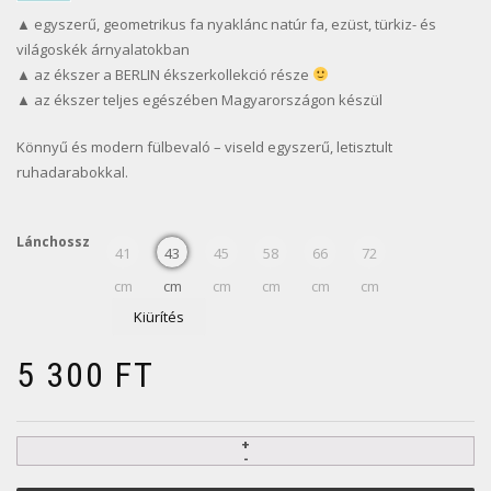
▲ egyszerű, geometrikus fa nyaklánc natúr fa, ezüst, türkiz- és
világoskék árnyalatokban
▲ az ékszer a BERLIN ékszerkollekció része
▲ az ékszer teljes egészében Magyarországon készül
Könnyű és modern fülbevaló – viseld egyszerű, letisztult
ruhadarabokkal.
Lánchossz
41
43
45
58
66
72
cm
cm
cm
cm
cm
cm
Kiürítés
5 300
FT