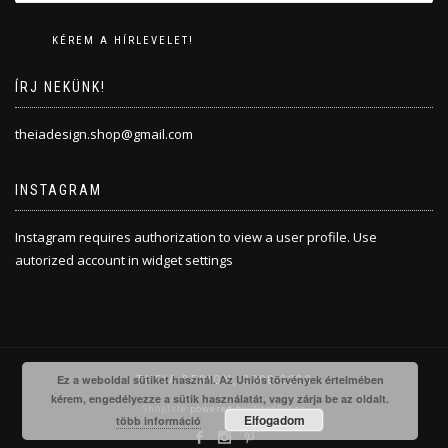
ÍRJ NEKÜNK!
theiadesign.shop@gmail.com
INSTAGRAM
Instagram requires authorization to view a user profile. Use
autorized account in widget settings
THEIA DESIGN, 2008-2020
Ez a weboldal sütiket használ. Az Uniós törvények értelmében
kérem, engedélyezze a sütik használatát, vagy zárja be az oldalt.
ShopIsle
powered by
WordPress
Elfogadom
több információ