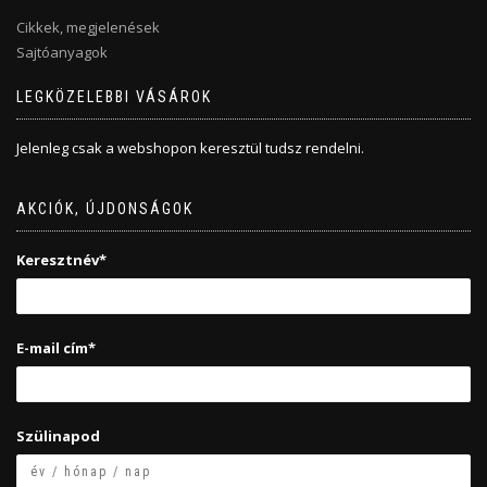
Cikkek, megjelenések
Sajtóanyagok
LEGKÖZELEBBI VÁSÁROK
Jelenleg csak a webshopon keresztül tudsz rendelni.
AKCIÓK, ÚJDONSÁGOK
Keresztnév*
E-mail cím*
Szülinapod