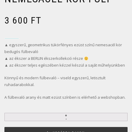
3 600
FT
▲ egyszerű, geometrikus tükörfényes ezüst színű nemesacél kör
bedugós fülbevaló
▲ az ékszer a BERLIN ékszerkollekció része
▲ az ékszer teljes egészében kézzel készül a saját műhelyünkben
Könnyű és modern fülbevaló – viseld egyszerű, letisztult
ruhadarabokkal.
A fülbevaló arany és matt ezüst színben is elérhető a webshopban.