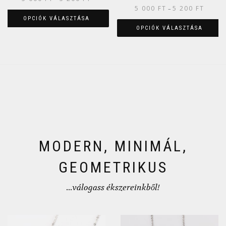
5 000
FT
5 200
FT
–
OPCIÓK VÁLASZTÁSA
OPCIÓK VÁLASZTÁSA
MODERN, MINIMÁL,
GEOMETRIKUS
...válogass ékszereinkből!