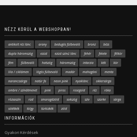
NÉZZ KÖRÜL A WEBSHOPBAN!
antikolt réz lánc
arany
bedugós fülbevaló
bronz
bézs
dupla háromszög
ezüst
ezüst színű lánc
fehér
fekete
félkör
fém
fülbevaló
hatszög
háromszög
intarzia
kék
kör
lila / ciklámen
lógós fülbevaló
madár
mahagóni
menta
narancssárga
natúr fa
neon pink
nyaklánc
okkersárga
ombre / színátmenet
pink
piros
rosegold
réz
róka
rózsaszín
rúd
smaragdzöld
sokszög
szív
szürke
sárga
sötétkék
tölgy
türkizkék
zöld
INFORMÁCIÓK
Gyakori Kérdések