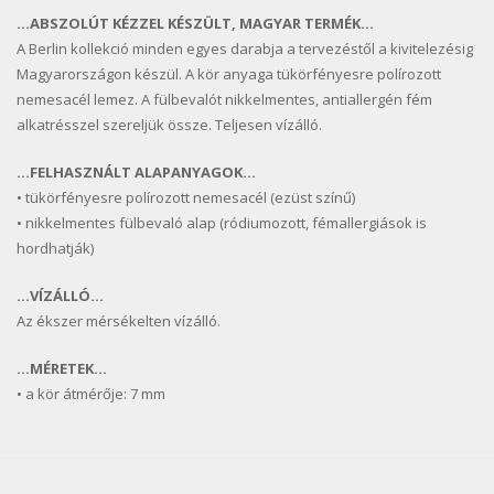
…ABSZOLÚT KÉZZEL KÉSZÜLT, MAGYAR TERMÉK…
A Berlin kollekció minden egyes darabja a tervezéstől a kivitelezésig
Magyarországon készül. A kör anyaga tükörfényesre polírozott
nemesacél lemez. A fülbevalót nikkelmentes, antiallergén fém
alkatrésszel szereljük össze. Teljesen vízálló.
…FELHASZNÁLT ALAPANYAGOK…
• tükörfényesre polírozott nemesacél (ezüst színű)
• nikkelmentes fülbevaló alap (ródiumozott, fémallergiások is
hordhatják)
…VÍZÁLLÓ…
Az ékszer mérsékelten vízálló.
…MÉRETEK…
• a kör átmérője: 7 mm