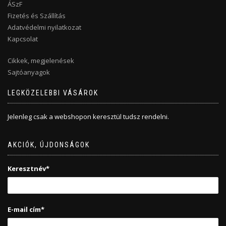
ÁSzF
Fizetés és Szállítás
Adatvédelmi nyilatkozat
Kapcsolat
Cikkek, megjelenések
Sajtóanyagok
LEGKÖZELEBBI VÁSÁROK
Jelenleg csak a webshopon keresztül tudsz rendelni.
AKCIÓK, ÚJDONSÁGOK
Keresztnév*
E-mail cím*