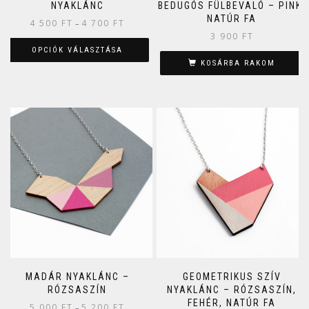
NYAKLÁNC
BEDUGÓS FÜLBEVALÓ – PINK,
NATÚR FA
4 500
FT
4 700
FT
–
3 900
FT
OPCIÓK VÁLASZTÁSA
KOSÁRBA RAKOM
MADÁR NYAKLÁNC –
GEOMETRIKUS SZÍV
RÓZSASZÍN
NYAKLÁNC – RÓZSASZÍN,
FEHÉR, NATÚR FA
5 000
FT
5 200
FT
–