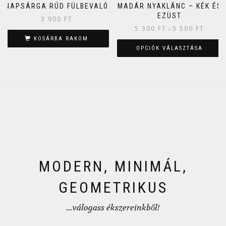
NAPSÁRGA RÚD FÜLBEVALÓ
MADÁR NYAKLÁNC – KÉK ÉS
EZÜST
3 900
FT
5 300
FT
5 500
FT
–
KOSÁRBA RAKOM
OPCIÓK VÁLASZTÁSA
MODERN, MINIMÁL,
GEOMETRIKUS
...válogass ékszereinkből!