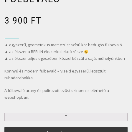
3 900
FT
▲ egyszerű, geometrikus matt ezüst színű kör bedugós fülbevaló
▲ az ékszer a BERLIN ékszerkollekció része
▲ az ékszer teljes egészében kézzel készül a saját műhelyünkben
Könnyű és modern fülbevaló – viseld egyszerű, letisztult
ruhadarabokkal.
A fülbevaló arany és polírozott ezüst színben is elérhető a
webshopban.