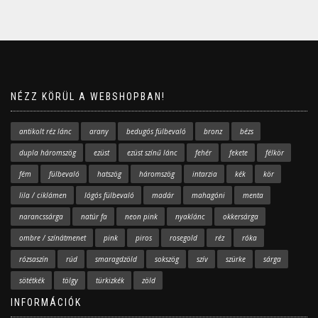
NÉZZ KÖRÜL A WEBSHOPBAN!
antikolt réz lánc
arany
bedugós fülbevaló
bronz
bézs
dupla háromszög
ezüst
ezüst színű lánc
fehér
fekete
félkör
fém
fülbevaló
hatszög
háromszög
intarzia
kék
kör
lila / ciklámen
lógós fülbevaló
madár
mahagóni
menta
narancssárga
natúr fa
neon pink
nyaklánc
okkersárga
ombre / színátmenet
pink
piros
rosegold
réz
róka
rózsaszín
rúd
smaragdzöld
sokszög
szív
szürke
sárga
sötétkék
tölgy
türkizkék
zöld
INFORMÁCIÓK