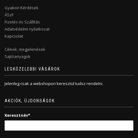
Gyakori Kérdések
ÁSzF
Fizetés és Szállítás
Adatvédelmi nyilatkozat
Kapcsolat
Cikkek, megjelenések
Sajtóanyagok
LEGKÖZELEBBI VÁSÁROK
Jelenleg csak a webshopon keresztül tudsz rendelni.
AKCIÓK, ÚJDONSÁGOK
Keresztnév*