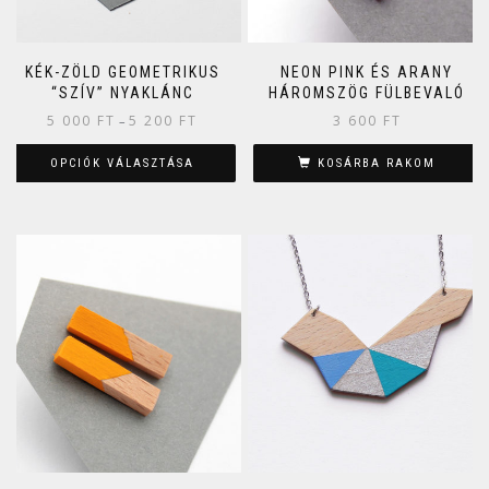
KÉK-ZÖLD GEOMETRIKUS
NEON PINK ÉS ARANY
“SZÍV” NYAKLÁNC
HÁROMSZÖG FÜLBEVALÓ
5 000
FT
5 200
FT
3 600
FT
–
OPCIÓK VÁLASZTÁSA
KOSÁRBA RAKOM