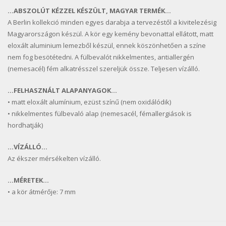
…ABSZOLÚT KÉZZEL KÉSZÜLT, MAGYAR TERMÉK…
A Berlin kollekció minden egyes darabja a tervezéstől a kivitelezésig
Magyarországon készül. A kör egy kemény bevonattal ellátott, matt
eloxált aluminium lemezből készül, ennek köszönhetően a színe
nem fog besötétedni. A fülbevalót nikkelmentes, antiallergén
(nemesacél) fém alkatrésszel szereljük össze. Teljesen vízálló.
…FELHASZNÁLT ALAPANYAGOK…
• matt eloxált alumínium, ezüst színű (nem oxidálódik)
• nikkelmentes fülbevaló alap (nemesacél, fémallergiások is
hordhatják)
…VÍZÁLLÓ…
Az ékszer mérsékelten vízálló.
…MÉRETEK…
• a kör átmérője: 7 mm