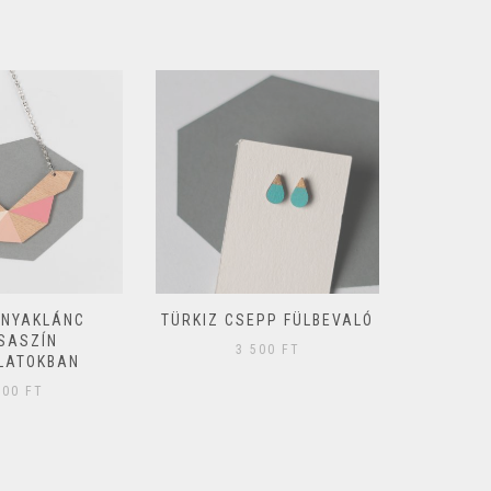
 NYAKLÁNC
TÜRKIZ CSEPP FÜLBEVALÓ
GEOM
SASZÍN
FÜLBE
3 500
FT
LATOKBAN
300
FT