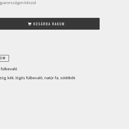
gyarországon készül
KOSÁRBA RAKOM
DOM
 fülbevaló
zög
,
kék
,
lógós fülbevaló
,
natúr fa
,
sötétkék