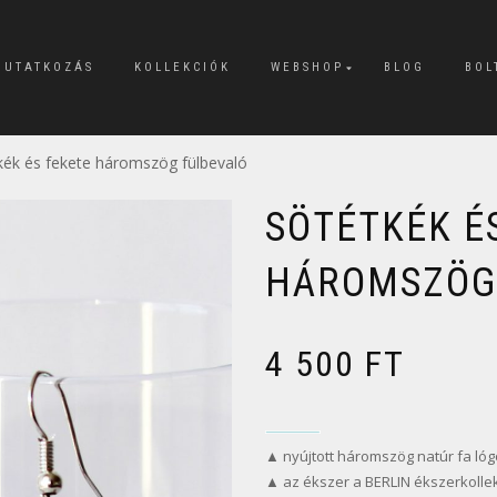
MUTATKOZÁS
KOLLEKCIÓK
WEBSHOP
BLOG
BOL
kék és fekete háromszög fülbevaló
SÖTÉTKÉK É
HÁROMSZÖG
4 500
FT
▲ nyújtott háromszög natúr fa lógó
▲ az ékszer a BERLIN ékszerkolle