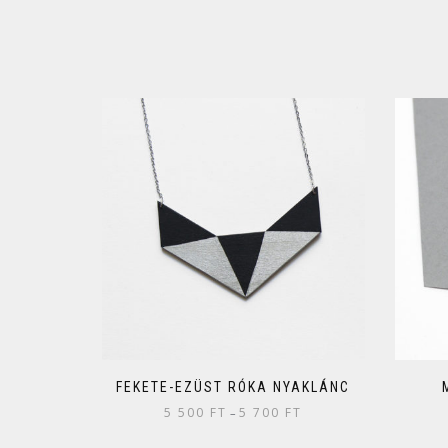
FEKETE-EZÜST RÓKA NYAKLÁNC
5 500
FT
5 700
FT
–