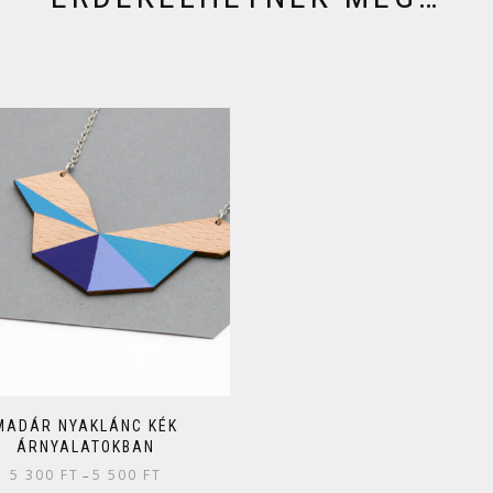
MADÁR NYAKLÁNC KÉK
ÁRNYALATOKBAN
5 300
FT
5 500
FT
–