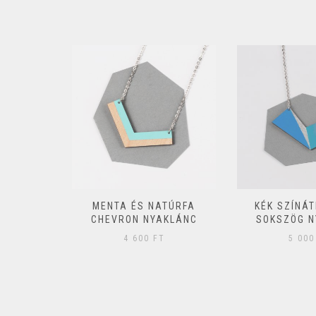
ATÚR FA
MENTA ÉS NATÚRFA
KÉK SZÍNÁ
MSZÖG
CHEVRON NYAKLÁNC
SOKSZÖG N
C
4 600
FT
5 00