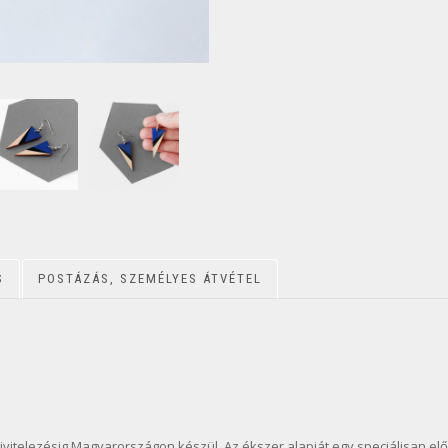
S
POSTÁZÁS, SZEMÉLYES ÁTVÉTEL
ivitelezésig Magyarországon készül. Az ékszer alapját egy speciálisan elők