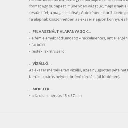
formát egy budapesti műhelyben vágatjuk, majd ismét a 
festünk fel, a magas minőség érdekében akár 3-4 rétegben
fa alapnak köszönhetően az ékszer nagyon könnyű és k
…FELHASZNÁLT ALAPANYAGOK…
• a fém elemek: ródiumozott – nikkelmentes, antiallergén
• fa: bükk
• festék: akril, vízálló
…VÍZÁLLÓ…
Az ékszer mérsékelten vízálló, azaz nyugodtan sétálhats
Kerüld a párás helyen történő tárolást (pl fürdőben).
…MÉRETEK…
• a fa elem mérete: 13 x 37 mm