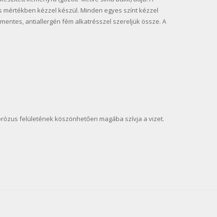
s mértékben kézzel készül. Minden egyes színt kézzel
lmentes, antiallergén fém alkatrésszel szereljük össze. A
porózus felületének köszönhetően magába szívja a vizet.