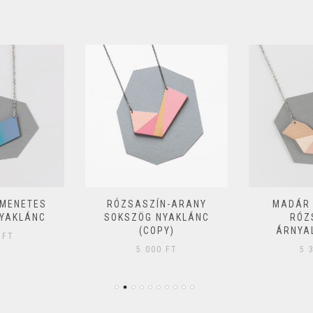
TMENETES
RÓZSASZÍN-ARANY
MADÁR
YAKLÁNC
SOKSZÖG NYAKLÁNC
RÓZ
(COPY)
ÁRNYA
0
FT
5 000
FT
5 