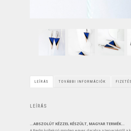
LEÍRÁS
TOVÁBBI INFORMÁCIÓK
FIZETÉ
LEÍRÁS
…ABSZOLÚT KÉZZEL KÉSZÜLT, MAGYAR TERMÉK…
A Berlin kollekció minden egyes darabja a tervezéstől a k