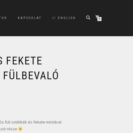
TOK
KAPCSOLAT
// ENGLISH
0
S FEKETE
 FÜLBEVALÓ
s füli sötétkék és fekete mintával
kció része