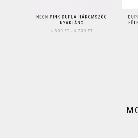
NEON PINK DUPLA HÁROMSZÖG
DUP
NYAKLÁNC
FÜL
4 500
FT
4 700
FT
–
MO