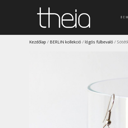
BE
Kezdőlap
/
BERLIN kollekció
/
lógós fülbevaló
/ Sötét