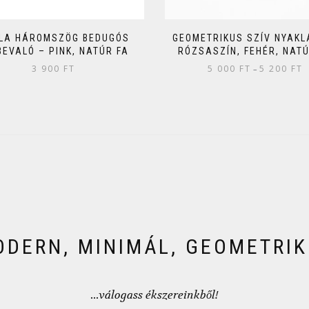
LA HÁROMSZÖG BEDUGÓS
GEOMETRIKUS SZÍV NYAKL
BEVALÓ – PINK, NATÚR FA
RÓZSASZÍN, FEHÉR, NATÚ
3 900
FT
5 000
FT
5 200
FT
–
DERN, MINIMÁL, GEOMETRI
...válogass ékszereinkből!