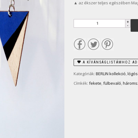
▲ az ékszer teljes egészében Ma
A KÍVÁNSÁGLISTÁMHOZ A
Kategóriák:
BERLIN kollekció
,
lógós
Címkék:
fekete
,
fülbevaló
,
hároms