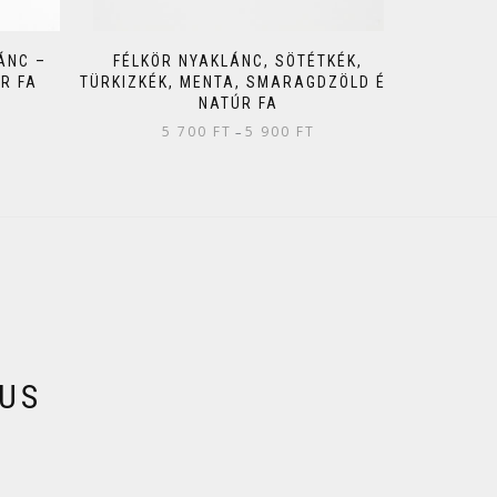
ÁNC –
FÉLKÖR NYAKLÁNC, SÖTÉTKÉK,
R FA
TÜRKIZKÉK, MENTA, SMARAGDZÖLD ÉS
NATÚR FA
5 700
FT
5 900
FT
–
KUS