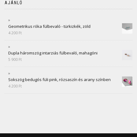
AJÁNLÓ
Geometrikus róka fülbevaló - türkizkék, zöld
4 200
Ft
Dupla háromszög intarziás fülbevaló, mahagóni
5 900
Ft
Sokszög bedugós füli pink, rózsaszín és arany színben
4 200
Ft