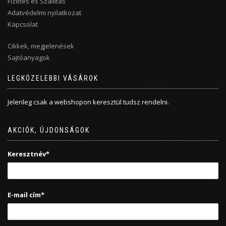
Fizetés és Szállítás
Adatvédelmi nyilatkozat
Kapcsolat
Cikkek, megjelenések
Sajtóanyagok
LEGKÖZELEBBI VÁSÁROK
Jelenleg csak a webshopon keresztül tudsz rendelni.
AKCIÓK, ÚJDONSÁGOK
Keresztnév*
E-mail cím*