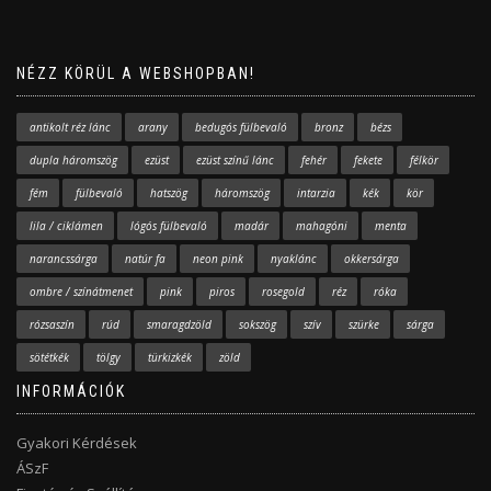
NÉZZ KÖRÜL A WEBSHOPBAN!
antikolt réz lánc
arany
bedugós fülbevaló
bronz
bézs
dupla háromszög
ezüst
ezüst színű lánc
fehér
fekete
félkör
fém
fülbevaló
hatszög
háromszög
intarzia
kék
kör
lila / ciklámen
lógós fülbevaló
madár
mahagóni
menta
narancssárga
natúr fa
neon pink
nyaklánc
okkersárga
ombre / színátmenet
pink
piros
rosegold
réz
róka
rózsaszín
rúd
smaragdzöld
sokszög
szív
szürke
sárga
sötétkék
tölgy
türkizkék
zöld
INFORMÁCIÓK
Gyakori Kérdések
ÁSzF