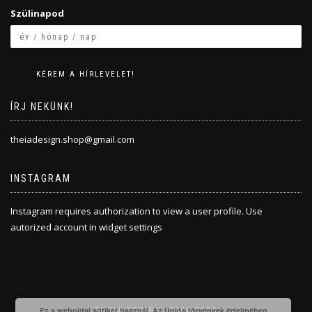
Szülinapod
ÍRJ NEKÜNK!
theiadesign.shop@gmail.com
INSTAGRAM
Instagram requires authorization to view a user profile. Use
autorized account in widget settings
Ez a weboldal sütiket használ. Az Uniós törvények értelmében
THEIA DESIGN, 2008-2020