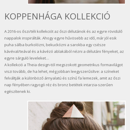
KOPPENHÁGA KOLLEKCIÓ
A 2016-os őszi/téli kollekciót az őszi délutánok és az egyre rövidülő
nappalok inspirálták. Ahogy egyre hűvösebb az idő, már jól esik
puha sálba burkolózni, bekuckózni a sarokba egy csésze
kávéval/teával és a kávézó ablakából nézni a délutáni fényeket, az
egyre sárguló leveleket…
A kollekció a Theia design-tól megszokott geometrikus formavilágot
viszi tovább, de ha lehet, még jobban leegyszerűsítve: a színeket
felváltják a különböző árnyalatú és színű fa lemezek, amit az őszi
nap fényében ragyogó réz és bronz betétek intarzia-szerűen
egészítenek ki.