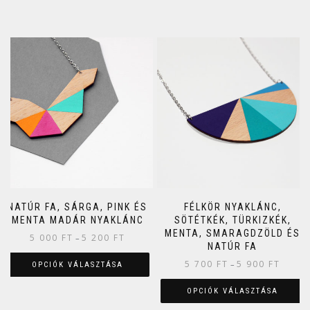
NATÚR FA, SÁRGA, PINK ÉS
FÉLKÖR NYAKLÁNC,
MENTA MADÁR NYAKLÁNC
SÖTÉTKÉK, TÜRKIZKÉK,
MENTA, SMARAGDZÖLD ÉS
5 000
FT
5 200
FT
–
NATÚR FA
5 700
FT
5 900
FT
–
OPCIÓK VÁLASZTÁSA
OPCIÓK VÁLASZTÁSA