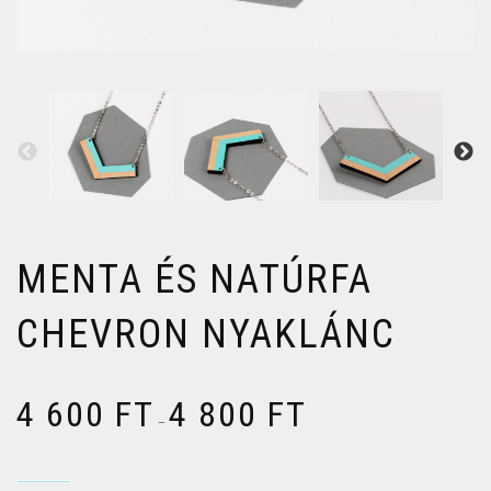
MENTA ÉS NATÚRFA
CHEVRON NYAKLÁNC
4 600
FT
4 800
FT
–