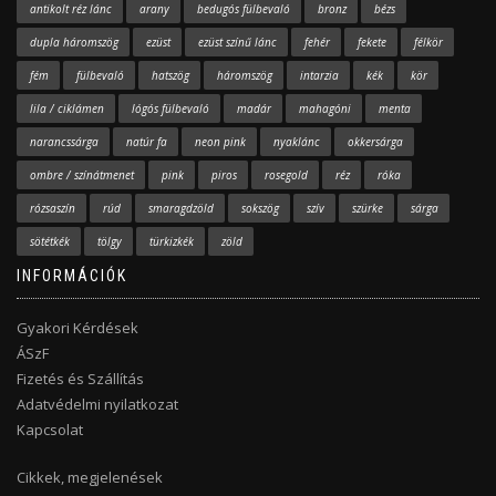
antikolt réz lánc
arany
bedugós fülbevaló
bronz
bézs
dupla háromszög
ezüst
ezüst színű lánc
fehér
fekete
félkör
fém
fülbevaló
hatszög
háromszög
intarzia
kék
kör
lila / ciklámen
lógós fülbevaló
madár
mahagóni
menta
narancssárga
natúr fa
neon pink
nyaklánc
okkersárga
ombre / színátmenet
pink
piros
rosegold
réz
róka
rózsaszín
rúd
smaragdzöld
sokszög
szív
szürke
sárga
sötétkék
tölgy
türkizkék
zöld
INFORMÁCIÓK
Gyakori Kérdések
ÁSzF
Fizetés és Szállítás
Adatvédelmi nyilatkozat
Kapcsolat
Cikkek, megjelenések