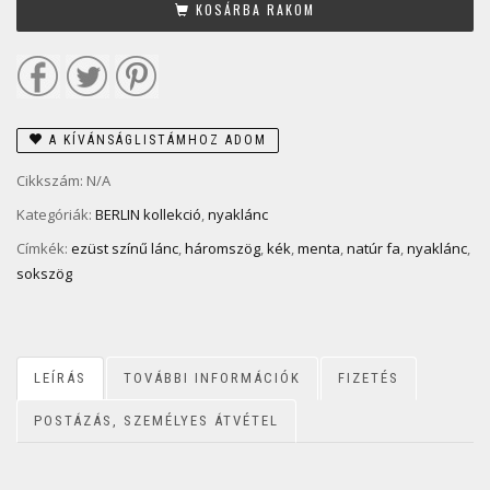
KOSÁRBA RAKOM
A KÍVÁNSÁGLISTÁMHOZ ADOM
Cikkszám:
N/A
Kategóriák:
BERLIN kollekció
,
nyaklánc
Címkék:
ezüst színű lánc
,
háromszög
,
kék
,
menta
,
natúr fa
,
nyaklánc
,
sokszög
LEÍRÁS
TOVÁBBI INFORMÁCIÓK
FIZETÉS
POSTÁZÁS, SZEMÉLYES ÁTVÉTEL