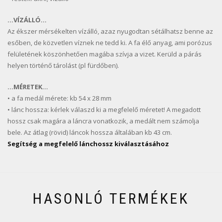
…VÍZÁLLÓ…
Az ékszer mérsékelten vízálló, azaz nyugodtan sétálhatsz benne az
esőben, de közvetlen víznek ne tedd ki. A fa élő anyag, ami porózus
felületének köszönhetően magába szívja a vizet. Kerüld a párás
helyen történő tárolást (pl fürdőben).
…MÉRETEK…
• a fa medál mérete: kb 54 x 28 mm
• lánc hossza: kérlek válaszd ki a megfelelő méretet! A megadott
hossz csak magára a láncra vonatkozik, a medált nem számolja
bele. Az átlag (rövid) láncok hossza általában kb 43 cm.
Segítség a megfelelő lánchossz kiválasztásához
HASONLÓ TERMÉKEK