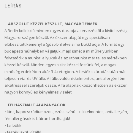
LEÍRÁS
…ABSZOLÚT KÉZZEL KÉSZÜLT, MAGYAR TERMÉK…
A Berlin kollekció minden egyes darabja a tervezéstől a kivitelezésig
Magyarországon készül. Az ékszer alapját egy speciálisan
előkészített keményfa (gőzölt- illetve sima bükk) adja. A formát egy
budapesti műhelyben vágatjuk, majd ismét a mi műhelyünkben
folytatódik a munka: a lyukak és az utómunka már teljes mértékben
kézzel készül. Minden egyes színt kézzel festünk fel, a magas
minőség érdekében akár 3-4 rétegben. A festék száradás után már
teljesen víz- és UV-álló. A fülbevalót nikkelmentes, antiallergén fém
alkatrésszel szereljük össze. A fa alapnak köszönhetően az ékszer
nagyon könnyű és kényelmes viselet.
…FELHASZNÁLT ALAPANYAGOK…
• lánc, kapocs: ródiumozott, ezüst színű – nikkelmentes, antiallergén,
fémallergiások is bátran hordhatják!
• fa: bükk
• festék: akril, vízálló