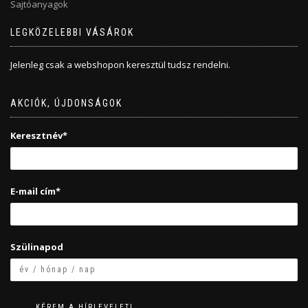
Sajtóanyagok
LEGKÖZELEBBI VÁSÁROK
Jelenleg csak a webshopon keresztül tudsz rendelni.
AKCIÓK, ÚJDONSÁGOK
Keresztnév*
E-mail cím*
Szülinapod