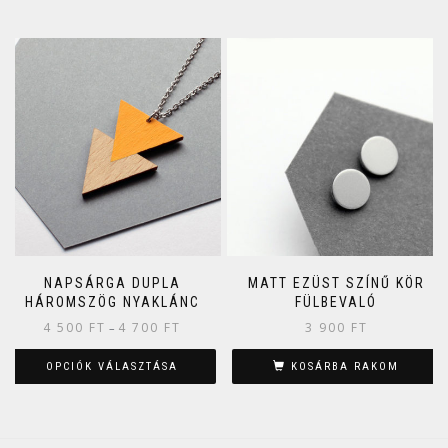
NAPSÁRGA DUPLA
MATT EZÜST SZÍNŰ KÖR
HÁROMSZÖG NYAKLÁNC
FÜLBEVALÓ
4 500
FT
4 700
FT
3 900
FT
–
OPCIÓK VÁLASZTÁSA
KOSÁRBA RAKOM