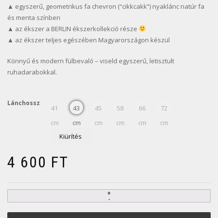
▲ egyszerű, geometrikus fa chevron (“cikkcakk”) nyaklánc natúr fa
és menta színben
▲ az ékszer a BERLIN ékszerkollekció része
▲ az ékszer teljes egészében Magyarországon készül
Könnyű és modern fülbevaló – viseld egyszerű, letisztult
ruhadarabokkal.
Lánchossz
41
43
45
58
66
72
cm
cm
cm
cm
cm
cm
Kiürítés
4 600
FT