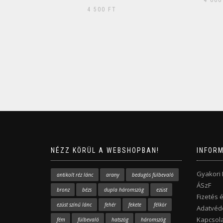
4 600
FT
5 00
NÉZZ KÖRÜL A WEBSHOPBAN!
INFOR
Gyakori
antikolt réz lánc
arany
bedugós fülbevaló
ÁSzF
bronz
bézs
dupla háromszög
ezüst
Fizetés é
ezüst színű lánc
fehér
fekete
félkör
Adatvéde
Kapcsola
fém
fülbevaló
hatszög
háromszög