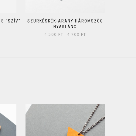
S “SZÍV”
SZÜRKÉSKÉK-ARANY HÁROMSZÖG
NYAKLÁNC
4 500
FT
4 700
FT
–