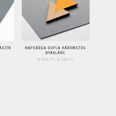
ASZÍN
NAPSÁRGA DUPLA HÁROMSZÖG
NYAKLÁNC
4 500
FT
4 700
FT
–