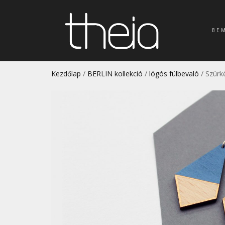
BE
Kezdőlap
/
BERLIN kollekció
/
lógós fülbevaló
/ Szürk