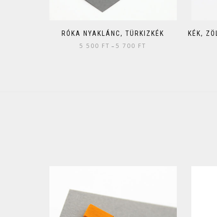
RÓKA NYAKLÁNC, TÜRKIZKÉK
KÉK, Z
5 500
FT
5 700
FT
–