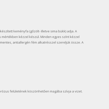
észített keményfa (gőzölt- illetve sima bükk) adja. A
s mértékben kézzel készül. Minden egyes színt kézzel
lmentes, antiallergén fém alkatrésszel szereljük össze. A
porózus felületének köszönhetően magába szívja a vizet.