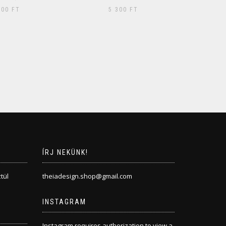
300
FT
ÍRJ NEKÜNK!
tül
theiadesign.shop@gmail.com
INSTAGRAM
Instagram requires authorization to view a