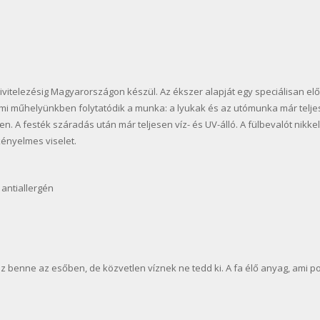
ivitelezésig Magyarországon készül. Az ékszer alapját egy speciálisan elők
mi műhelyünkben folytatódik a munka: a lyukak és az utómunka már telje
. A festék száradás után már teljesen víz- és UV-álló. A fülbevalót nikke
ényelmes viselet.
 antiallergén
z benne az esőben, de közvetlen víznek ne tedd ki. A fa élő anyag, ami 