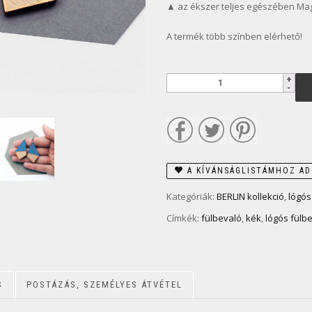
▲ az ékszer teljes egészében Ma
A termék több színben elérhető!
A KÍVÁNSÁGLISTÁMHOZ A
Kategóriák:
BERLIN kollekció
,
lógós
Címkék:
fülbevaló
,
kék
,
lógós fülb
S
POSTÁZÁS, SZEMÉLYES ÁTVÉTEL