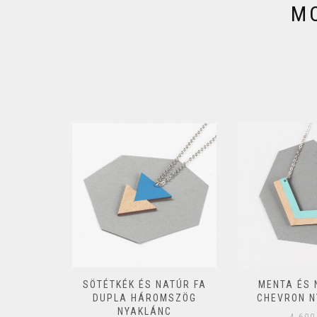
MO
ATÚR FA
MENTA ÉS NATÚRFA
KÉK SZÍNÁ
MSZÖG
CHEVRON NYAKLÁNC
SOKSZÖG N
C