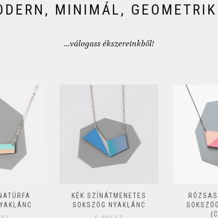
DERN, MINIMÁL, GEOMETRI
...válogass ékszereinkből!
TMENETES
RÓZSASZÍN-ARANY
MADÁR
YAKLÁNC
SOKSZÖG NYAKLÁNC
RÓZ
(COPY)
ÁRNYA