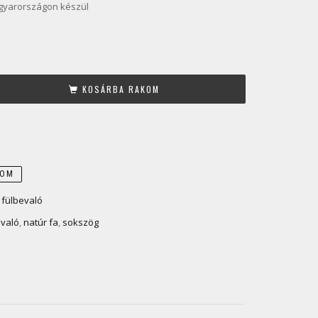
gyarországon készül
KOSÁRBA RAKOM
DOM
 fülbevaló
evaló
,
natúr fa
,
sokszög