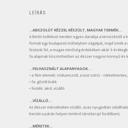
LEÍRÁS
…ABSZOLÚT KÉZZEL KÉSZÜLT, MAGYAR TERMÉK…
A Berlin kollekció minden egyes darabja a tervezéstől a k
formát egy budapesti műhelyben vágatjuk, majd ismét a 
festünk fel, a magas minőség érdekében akár 3-4 rétegben
fa alapnak köszönhetően az ékszer nagyon könnyű és k
…FELHASZNÁLT ALAPANYAGOK…
• a fém elemek: ródiumozott, ezüst színű – nikkelmentes,
• fa: gőzölt bükk
• festék: akril, vízálló
…VÍZÁLLÓ…
Az ékszer mérsékelten vízálló, azaz nyugodtan sétálhats
Kerüld a párás helyen történő tárolást (pl fürdőben).
…MÉRETEK…