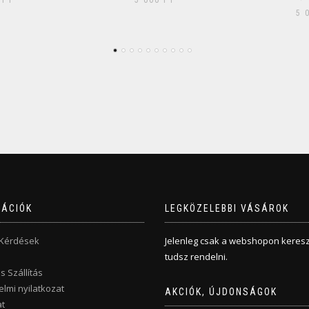
0
FT
5 000
FT
5 
MÁCIÓK
LEGKÖZELEBBI VÁSÁROK
 Kérdések
Jelenleg csak a webshopon keresz
tudsz rendelni.
s Szállítás
lmi nyilatkozat
AKCIÓK, ÚJDONSÁGOK
t