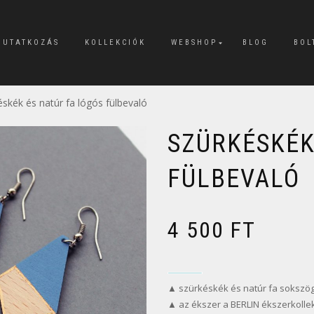
MUTATKOZÁS
KOLLEKCIÓK
WEBSHOP
BLOG
BOL
éskék és natúr fa lógós fülbevaló
SZÜRKÉSKÉK
FÜLBEVALÓ
4 500
FT
▲ szürkéskék és natúr fa sokszög 
▲ az ékszer a BERLIN ékszerkolle