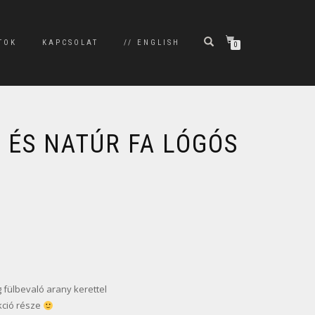
TOK
KAPCSOLAT
// ENGLISH
0
 ÉS NATÚR FA LÓGÓS
fülbevaló arany kerettel
kció része