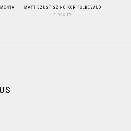
 MENTA
MATT EZÜST SZÍNŰ KÖR FÜLBEVALÓ
3 900
FT
KUS