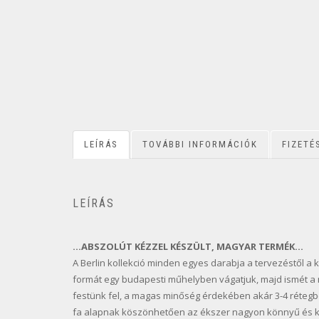
LEÍRÁS
TOVÁBBI INFORMÁCIÓK
FIZETÉ
LEÍRÁS
…ABSZOLÚT KÉZZEL KÉSZÜLT, MAGYAR TERMÉK…
A Berlin kollekció minden egyes darabja a tervezéstől a k
formát egy budapesti műhelyben vágatjuk, majd ismét a 
festünk fel, a magas minőség érdekében akár 3-4 rétegben
fa alapnak köszönhetően az ékszer nagyon könnyű és k