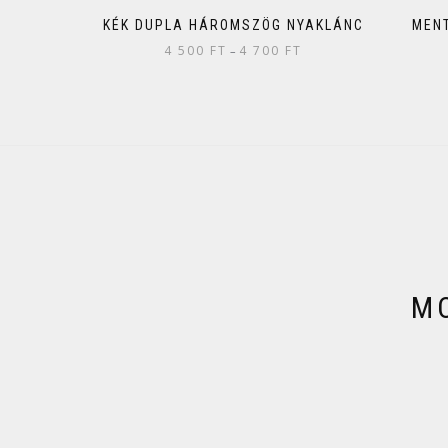
KÉK DUPLA HÁROMSZÖG NYAKLÁNC
MEN
4 500
FT
4 700
FT
–
MO