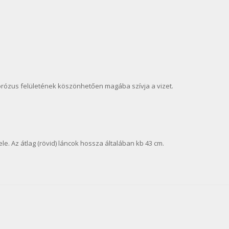
porózus felületének köszönhetően magába szívja a vizet.
e. Az átlag (rövid) láncok hossza általában kb 43 cm.