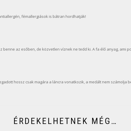
antiallergén, fémallergiások is bátran hordhatják!
z benne az esőben, de közvetlen víznek ne tedd ki. A fa élő anyag, ami 
megadott hossz csak magára a láncra vonatkozik, a medált nem számolja bel
ÉRDEKELHETNEK MÉG…