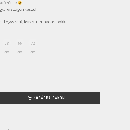
kció része
gyarországon készül
ld egyszerű, letisztult ruhadarabokkal.
58
66
72
cm
cm
cm
KOSÁRBA RAKOM