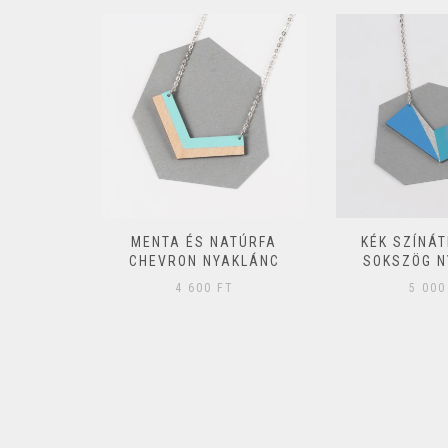
ATÚR FA
MENTA ÉS NATÚRFA
KÉK SZÍNÁ
MSZÖG
CHEVRON NYAKLÁNC
SOKSZÖG N
C
4 600
FT
5 00