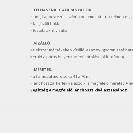
…FELHASZNÁLT ALAPANYAGOK…
• lánc, kapocs: ezüst színű, ródiumozott – nikkelmentes, 
• fa: gőzölt bükk
• festék: akril, vízálló
…VÍZÁLLÓ…
Az ékszer mérsékelten vízálló, azaz nyugodtan sétálhats
Kerüld a párás helyen történő tárolást (pl fürdőben).
…MÉRETEK…
• a fa medál mérete: kb 41 x 70 mm
• lánc hossza: kérlek válaszd ki a megfelelő méretet! A 
Segítség a megfelelő lánchossz kiválasztásához