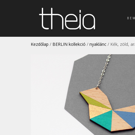
BE
Kezdőlap
/
BERLIN kollekció
/
nyaklánc
/ Kék, zöld, a