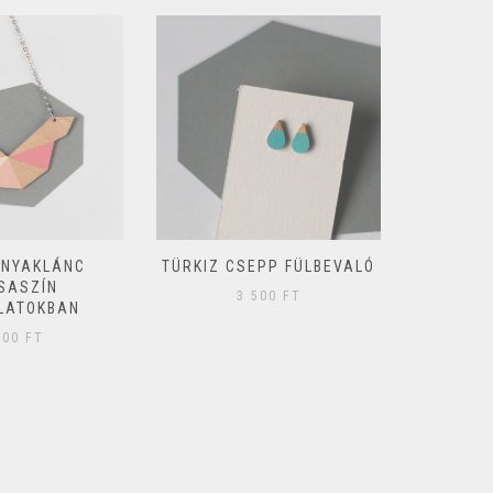
 NYAKLÁNC
TÜRKIZ CSEPP FÜLBEVALÓ
GEOM
SASZÍN
FÜLBE
3 500
FT
LATOKBAN
300
FT