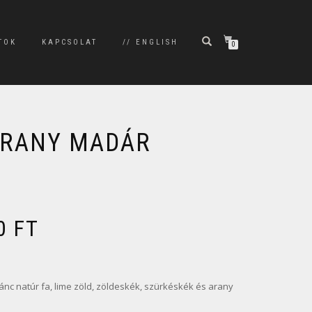
TOK
KAPCSOLAT
// ENGLISH
0
 ARANY MADÁR
00
FT
nc natúr fa, lime zöld, zöldeskék, szürkéskék és arany