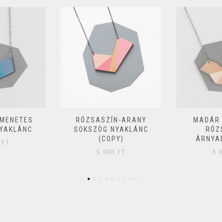
TMENETES
RÓZSASZÍN-ARANY
MADÁR
YAKLÁNC
SOKSZÖG NYAKLÁNC
RÓZ
(COPY)
ÁRNYA
0
FT
5 000
FT
5 