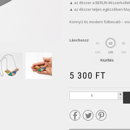
▲ az ékszer a BERLIN ékszerkolle
▲ az ékszer teljes egészében Ma
Könnyű és modern fülbevaló – vise
Lánchossz
41
43
45
cm
cm
cm
Kiürítés
5 300
FT