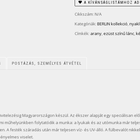
A KÍVÁNSÁGLISTÁMHOZ A
Cikkszám:
N/A
Kategóriák:
BERLIN kollekció
,
nyak
Címkék:
arany
,
ezüst színű lánc
,
k
S
POSTÁZÁS, SZEMÉLYES ÁTVÉTEL
ivitelezésig Magyarországon készül. Az ékszer alapját egy speciálisan elők
mi műhelyünkben folytatódik a munka: a lyukak és az utómunka már telje
. A festék száradás után már teljesen víz- és UV-álló. A fülbevalót nikke
ényelmes viselet.