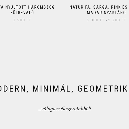
TA NYÚJTOTT HÁROMSZÖG
NATÚR FA, SÁRGA, PINK ÉS
FÜLBEVALÓ
MADÁR NYAKLÁNC
3 900
FT
5 000
FT
5 200
FT
–
DERN, MINIMÁL, GEOMETRI
...válogass ékszereinkből!