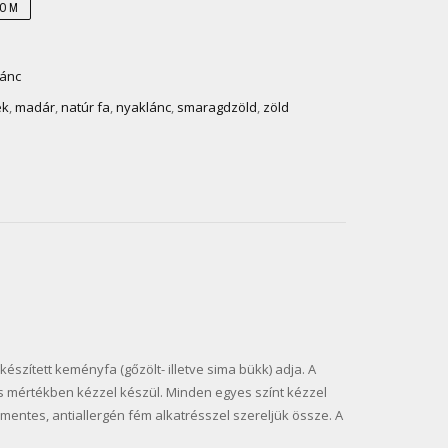
DOM
lánc
ék
,
madár
,
natúr fa
,
nyaklánc
,
smaragdzöld
,
zöld
észített keményfa (gőzölt- illetve sima bükk) adja. A
s mértékben kézzel készül. Minden egyes színt kézzel
lmentes, antiallergén fém alkatrésszel szereljük össze. A