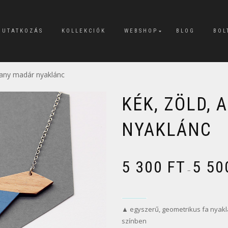
MUTATKOZÁS
KOLLEKCIÓK
WEBSHOP
BLOG
BOL
rany madár nyaklánc
KÉK, ZÖLD,
NYAKLÁNC
5 300
FT
5 5
–
▲ egyszerű, geometrikus fa nyaklá
színben