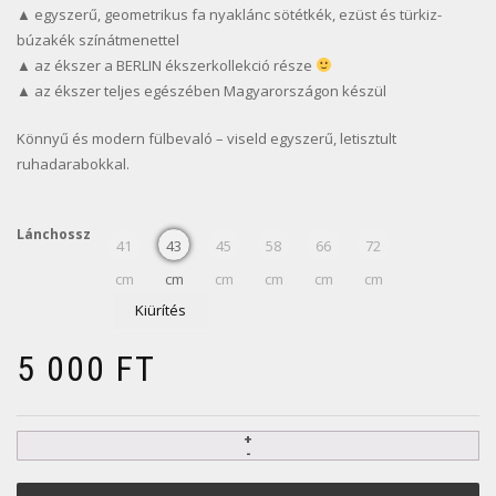
▲ egyszerű, geometrikus fa nyaklánc sötétkék, ezüst és türkiz-
búzakék színátmenettel
▲ az ékszer a BERLIN ékszerkollekció része
▲ az ékszer teljes egészében Magyarországon készül
Könnyű és modern fülbevaló – viseld egyszerű, letisztult
ruhadarabokkal.
Lánchossz
41
43
45
58
66
72
cm
cm
cm
cm
cm
cm
Kiürítés
5 000
FT