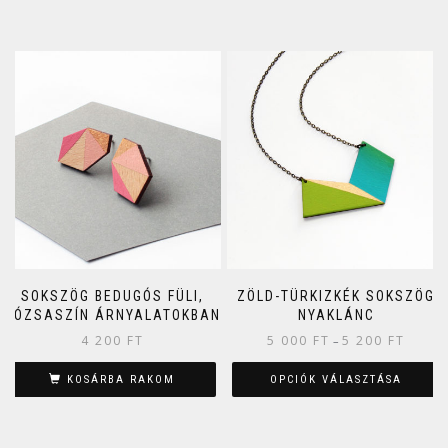
SOKSZÖG BEDUGÓS FÜLI,
ZÖLD-TÜRKIZKÉK SOKSZÖG
RÓZSASZÍN ÁRNYALATOKBAN
NYAKLÁNC
4 200
FT
5 000
FT
5 200
FT
–
KOSÁRBA RAKOM
OPCIÓK VÁLASZTÁSA