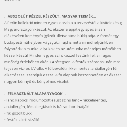
…ABSZOLÚT KÉZZEL KÉSZÜLT, MAGYAR TERMÉK…
A Berlin kollekció minden egyes darabja a tervezéstől a kivitelezésig
Magyarországon készül. Az ékszer alapját egy speciálisan
előkészített keményfa (gőzölt- illetve sima bükk) adja. A formát egy
budapesti műhelyben vágatjuk, majd ismét a mi műhelyünkben
folytatódik a munka: a lyukak és az utómunka már teljes mértékben
kézzel készül. Minden egyes színt kézzel festünk fel, a magas
minőség érdekében akár 3-4 rétegben. A festék száradás után már
teljesen víz- és UV-álló. A fülbevalót nikkelmentes, antiallergén fém
alkatrésszel szereljük össze. A fa alapnak köszönhetően az ékszer
nagyon könnyű és kényelmes viselet.
…FELHASZNÁLT ALAPANYAGOK…
• lánc, kapocs: ródiumozott ezüst színű lánc – nikkelmentes,
antiallergén, fémallergiások is bátran hordhatják!
• fa: gőzölt bükk
• festék: akril, vízálló