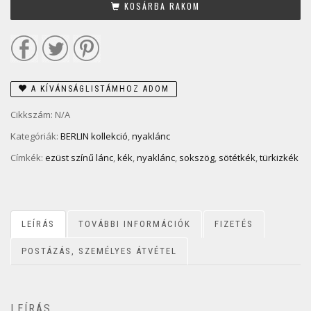
KOSÁRBA RAKOM
A KÍVÁNSÁGLISTÁMHOZ ADOM
Cikkszám:
N/A
Kategóriák:
BERLIN kollekció
,
nyaklánc
Címkék:
ezüst színű lánc
,
kék
,
nyaklánc
,
sokszög
,
sötétkék
,
türkizkék
LEÍRÁS
TOVÁBBI INFORMÁCIÓK
FIZETÉS
POSTÁZÁS, SZEMÉLYES ÁTVÉTEL
LEÍRÁS