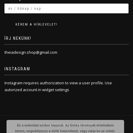
ÍRJ NEKÜNK!
theiadesign.shop@gmail.com
INSTAGRAM
Instagram requires authorization to view a user profile. Use
autorized account in widget settings
Ez a weboldal sütiket használ. Az Uniós törvények értelmében
THEIA DESIGN, 2008-2020
kérem, engedélyezze a sütik használatát, vagy zárja be az oldalt.