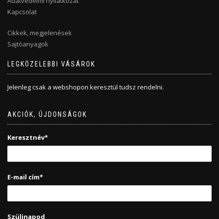
Adatvédelmi nyilatkozat
Kapcsolat
Cikkek, megjelenések
Sajtóanyagok
LEGKÖZELEBBI VÁSÁROK
Jelenleg csak a webshopon keresztül tudsz rendelni.
AKCIÓK, ÚJDONSÁGOK
Keresztnév*
E-mail cím*
Szülinapod