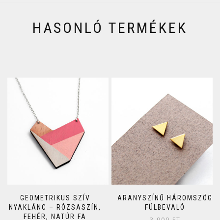
HASONLÓ TERMÉKEK
GEOMETRIKUS SZÍV
ARANYSZÍNŰ HÁROMSZÖG
NYAKLÁNC – RÓZSASZÍN,
FÜLBEVALÓ
FEHÉR, NATÚR FA
3 900
FT