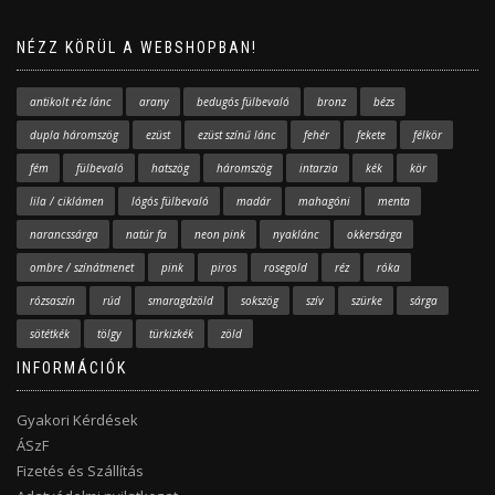
NÉZZ KÖRÜL A WEBSHOPBAN!
antikolt réz lánc
arany
bedugós fülbevaló
bronz
bézs
dupla háromszög
ezüst
ezüst színű lánc
fehér
fekete
félkör
fém
fülbevaló
hatszög
háromszög
intarzia
kék
kör
lila / ciklámen
lógós fülbevaló
madár
mahagóni
menta
narancssárga
natúr fa
neon pink
nyaklánc
okkersárga
ombre / színátmenet
pink
piros
rosegold
réz
róka
rózsaszín
rúd
smaragdzöld
sokszög
szív
szürke
sárga
sötétkék
tölgy
türkizkék
zöld
INFORMÁCIÓK
Gyakori Kérdések
ÁSzF
Fizetés és Szállítás