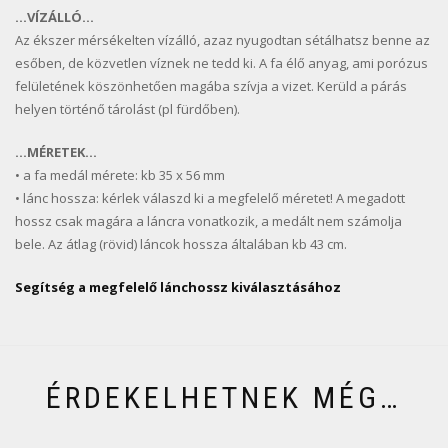
…VÍZÁLLÓ…
Az ékszer mérsékelten vízálló, azaz nyugodtan sétálhatsz benne az
esőben, de közvetlen víznek ne tedd ki. A fa élő anyag, ami porózus
felületének köszönhetően magába szívja a vizet. Kerüld a párás
helyen történő tárolást (pl fürdőben).
…MÉRETEK…
• a fa medál mérete: kb 35 x 56 mm
• lánc hossza: kérlek válaszd ki a megfelelő méretet! A megadott
hossz csak magára a láncra vonatkozik, a medált nem számolja
bele. Az átlag (rövid) láncok hossza általában kb 43 cm.
Segítség a megfelelő lánchossz kiválasztásához
ÉRDEKELHETNEK MÉG…