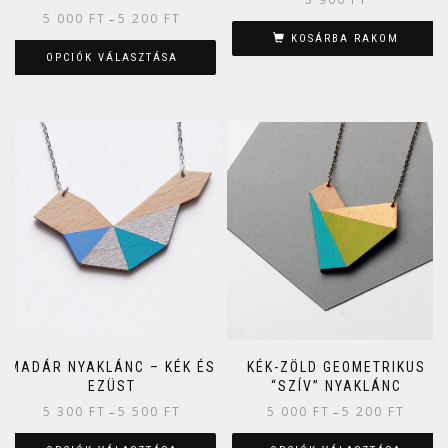
5 000
FT
5 200
FT
–
KOSÁRBA RAKOM
OPCIÓK VÁLASZTÁSA
MADÁR NYAKLÁNC – KÉK ÉS
KÉK-ZÖLD GEOMETRIKUS
EZÜST
“SZÍV” NYAKLÁNC
5 300
FT
5 500
FT
5 000
FT
5 200
FT
–
–