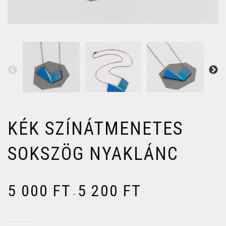
KÉK SZÍNÁTMENETES
SOKSZÖG NYAKLÁNC
5 000
FT
5 200
FT
–