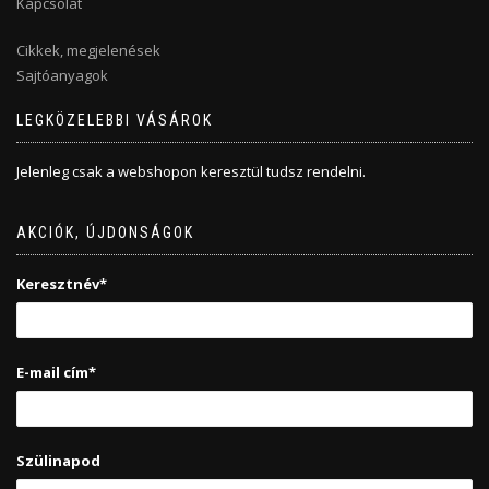
Kapcsolat
Cikkek, megjelenések
Sajtóanyagok
LEGKÖZELEBBI VÁSÁROK
Jelenleg csak a webshopon keresztül tudsz rendelni.
AKCIÓK, ÚJDONSÁGOK
Keresztnév*
E-mail cím*
Szülinapod