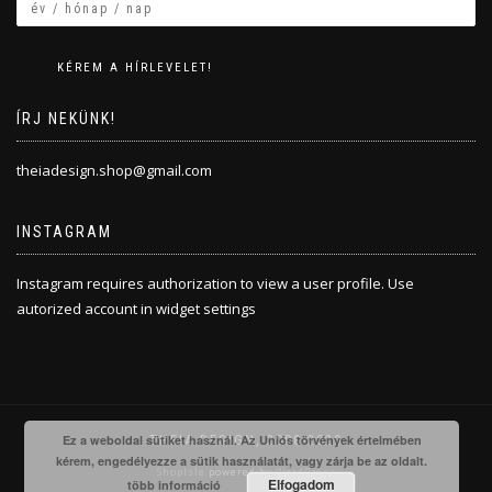
ÍRJ NEKÜNK!
theiadesign.shop@gmail.com
INSTAGRAM
Instagram requires authorization to view a user profile. Use
autorized account in widget settings
Ez a weboldal sütiket használ. Az Uniós törvények értelmében
THEIA DESIGN, 2008-2020
kérem, engedélyezze a sütik használatát, vagy zárja be az oldalt.
ShopIsle
powered by
WordPress
Elfogadom
több információ