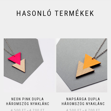
HASONLÓ TERMÉKEK
NEON PINK DUPLA
NAPSÁRGA DUPLA
HÁROMSZÖG NYAKLÁNC
HÁROMSZÖG NYAKLÁNC
4 500
FT
4 700
FT
4 500
FT
4 700
FT
–
–