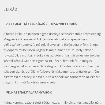
LEÍRÁS
…ABSZOLÚT KÉZZEL KÉSZÜLT, MAGYAR TERMÉK…
A Berlin kollekció minden egyes darabja a tervezéstől a kivitelezésig
Magyarországon készül. Az ékszer alapját egy speciálisan
előkészített keményfa (gőzölt- illetve sima bükk) adja. A formát egy
budapesti műhelyben vágatjuk, majd ismét a mi műhelyünkben
folytatódik a munka: a lyukak és az utómunka már teljes mértékben
kézzel készül. Minden egyes színt kézzel festünk fel, a magas
minőség érdekében akár 3-5 rétegben. A festék száradás után már
teljesen víz- és UV-álló. A fülbevalót nikkelmentes, antiallergén fém
alkatrésszel szereljük össze. A fa alapnak köszönhetően az ékszer
nagyon könnyű és kényelmes viselet.
…FELHASZNÁLT ALAPANYAGOK…
• lánc, kapocs: ezüst színű, ródiumozott – nikkelmentes, antiallergén,