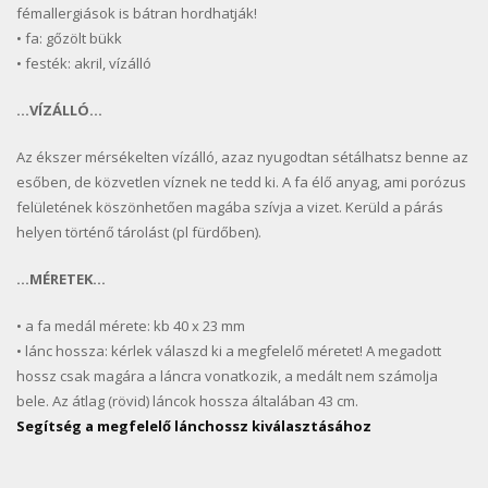
fémallergiások is bátran hordhatják!
• fa: gőzölt bükk
• festék: akril, vízálló
…VÍZÁLLÓ…
Az ékszer mérsékelten vízálló, azaz nyugodtan sétálhatsz benne az
esőben, de közvetlen víznek ne tedd ki. A fa élő anyag, ami porózus
felületének köszönhetően magába szívja a vizet. Kerüld a párás
helyen történő tárolást (pl fürdőben).
…MÉRETEK…
• a fa medál mérete: kb 40 x 23 mm
• lánc hossza: kérlek válaszd ki a megfelelő méretet! A megadott
hossz csak magára a láncra vonatkozik, a medált nem számolja
bele. Az átlag (rövid) láncok hossza általában 43 cm.
Segítség a megfelelő lánchossz kiválasztásához