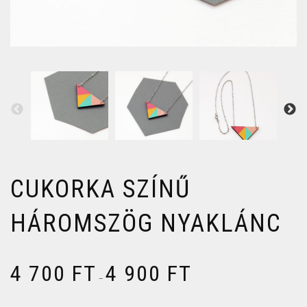
CUKORKA SZÍNŰ
HÁROMSZÖG NYAKLÁNC
4 700
FT
4 900
FT
–