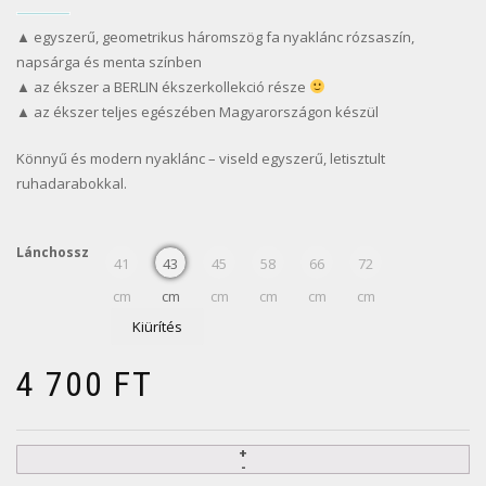
▲ egyszerű, geometrikus háromszög fa nyaklánc rózsaszín,
napsárga és menta színben
▲ az ékszer a BERLIN ékszerkollekció része
▲ az ékszer teljes egészében Magyarországon készül
Könnyű és modern nyaklánc – viseld egyszerű, letisztult
ruhadarabokkal.
Lánchossz
41
43
45
58
66
72
cm
cm
cm
cm
cm
cm
Kiürítés
4 700
FT