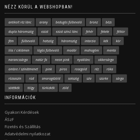
NÉZZ KÖRÜL A WEBSHOPBAN!
antikolt réz lánc
arany
bedugós fülbevaló
bronz
bézs
dupla háromszög
ezüst
ezüst színű lánc
fehér
fekete
félkör
fém
fülbevaló
hatszög
háromszög
intarzia
kék
kör
lila / ciklámen
lógós fülbevaló
madár
mahagóni
menta
narancssárga
natúr fa
neon pink
nyaklánc
okkersárga
ombre / színátmenet
pink
piros
rosegold
réz
róka
rózsaszín
rúd
smaragdzöld
sokszög
szív
szürke
sárga
sötétkék
tölgy
türkizkék
zöld
INFORMÁCIÓK
Gyakori Kérdések
ÁSzF
Fizetés és Szállítás
Adatvédelmi nyilatkozat