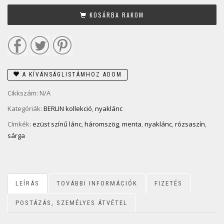
KOSÁRBA RAKOM
A KÍVÁNSÁGLISTÁMHOZ ADOM
Cikkszám:
N/A
Kategóriák:
BERLIN kollekció
,
nyaklánc
Címkék:
ezüst színű lánc
,
háromszög
,
menta
,
nyaklánc
,
rózsaszín
,
sárga
LEÍRÁS
TOVÁBBI INFORMÁCIÓK
FIZETÉS
POSTÁZÁS, SZEMÉLYES ÁTVÉTEL