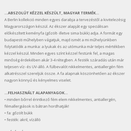
…ABSZOLÚT KÉZZEL KÉSZÜLT, MAGYAR TERMÉK…
A Berlin kollekció minden egyes darabja a tervezéstől a kivitelezésig
Magyarországon készül. Az ékszer alapját egy speciálisan
előkészített keményfa (gőzölt- illetve sima bükk) adja. A formát egy
budapesti műhelyben vágatjuk, majd ismét a mi műhelyünkben
folytatódik a munka: a lyukak és az utómunka már teljes mértékben
kézzel készül. Minden egyes színt kézzel festünk fel, a magas
minőség érdekében akár 3-4 rétegben. A festék száradás után már
teljesen víz- és UV-álló. A fülbevalót nikkelmentes, antiallergén fém
alkatrésszel szereljük össze. A fa alapnak köszönhetően az ékszer
nagyon könnyű és kényelmes viselet.
…FELHASZNÁLT ALAPANYAGOK…
• minden bőrrel érintkező fém elem nikkelmentes, antiallergén,
fémallergiások is bátran hordhatják!
• fa: gőzölt bükk
• festék: akril, vízálló