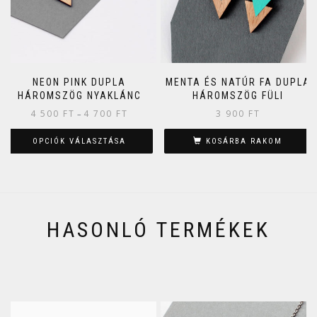
NEON PINK DUPLA
MENTA ÉS NATÚR FA DUPLA
HÁROMSZÖG NYAKLÁNC
HÁROMSZÖG FÜLI
4 500
FT
4 700
FT
3 900
FT
–
OPCIÓK VÁLASZTÁSA
KOSÁRBA RAKOM
HASONLÓ TERMÉKEK