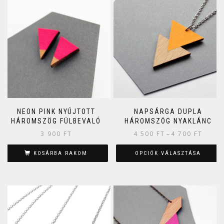
NEON PINK NYÚJTOTT
NAPSÁRGA DUPLA
HÁROMSZÖG FÜLBEVALÓ
HÁROMSZÖG NYAKLÁNC
3 900
FT
4 500
FT
4 700
FT
–
KOSÁRBA RAKOM
OPCIÓK VÁLASZTÁSA