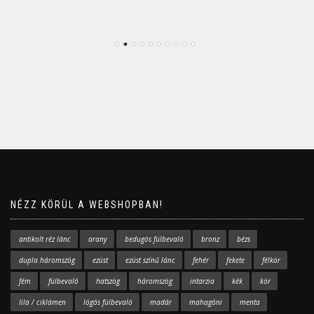
NÉZZ KÖRÜL A WEBSHOPBAN!
antikolt réz lánc
arany
bedugós fülbevaló
bronz
bézs
dupla háromszög
ezüst
ezüst színű lánc
fehér
fekete
félkör
fém
fülbevaló
hatszög
háromszög
intarzia
kék
kör
lila / ciklámen
lógós fülbevaló
madár
mahagóni
menta