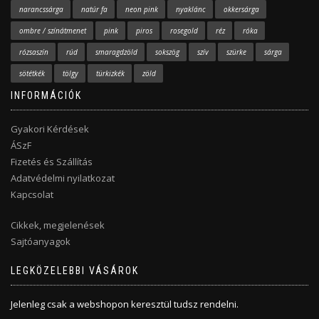
narancssárga
natúr fa
neon pink
nyaklánc
okkersárga
ombre / színátmenet
pink
piros
rosegold
réz
róka
rózsaszín
rúd
smaragdzöld
sokszög
szív
szürke
sárga
sötétkék
tölgy
türkizkék
zöld
INFORMÁCIÓK
Gyakori Kérdések
ÁSzF
Fizetés és Szállítás
Adatvédelmi nyilatkozat
Kapcsolat
Cikkek, megjelenések
Sajtóanyagok
LEGKÖZELEBBI VÁSÁROK
Jelenleg csak a webshopon keresztül tudsz rendelni.