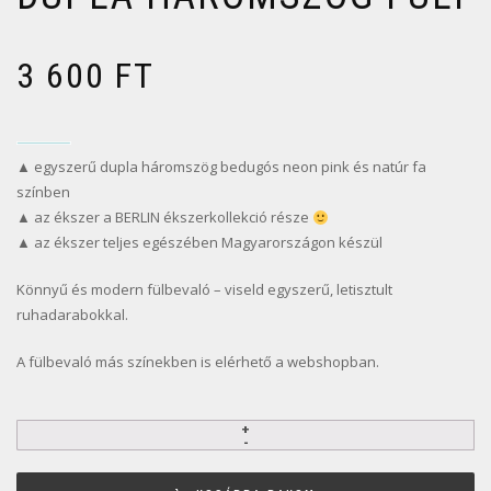
3 600
FT
▲ egyszerű dupla háromszög bedugós neon pink és natúr fa
színben
▲ az ékszer a BERLIN ékszerkollekció része
▲ az ékszer teljes egészében Magyarországon készül
Könnyű és modern fülbevaló – viseld egyszerű, letisztult
ruhadarabokkal.
A fülbevaló más színekben is elérhető a webshopban.