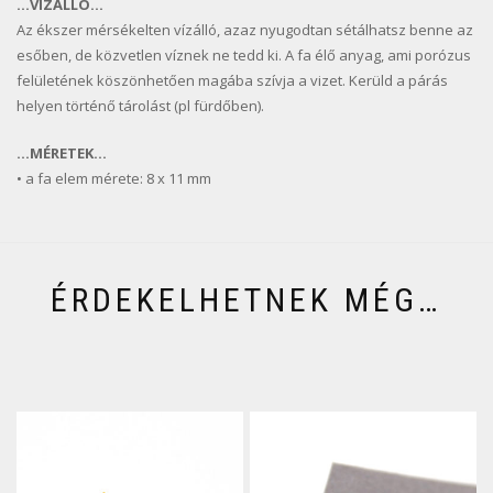
…VÍZÁLLÓ…
Az ékszer mérsékelten vízálló, azaz nyugodtan sétálhatsz benne az
esőben, de közvetlen víznek ne tedd ki. A fa élő anyag, ami porózus
felületének köszönhetően magába szívja a vizet. Kerüld a párás
helyen történő tárolást (pl fürdőben).
…MÉRETEK…
• a fa elem mérete: 8 x 11 mm
ÉRDEKELHETNEK MÉG…