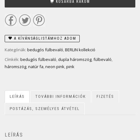
KOSÁRBA RAKOM
A KÍVÁNSÁGLISTÁMHOZ ADOM
Kategóriák:
bedugós fülbevaló
,
BERLIN kollekció
Címkék:
bedugós fülbevaló
,
dupla háromszög
,
fülbevaló
,
háromszög
,
natúr fa
,
neon pink
,
pink
LEÍRÁS
TOVÁBBI INFORMÁCIÓK
FIZETÉS
POSTÁZÁS, SZEMÉLYES ÁTVÉTEL
LEÍRÁS