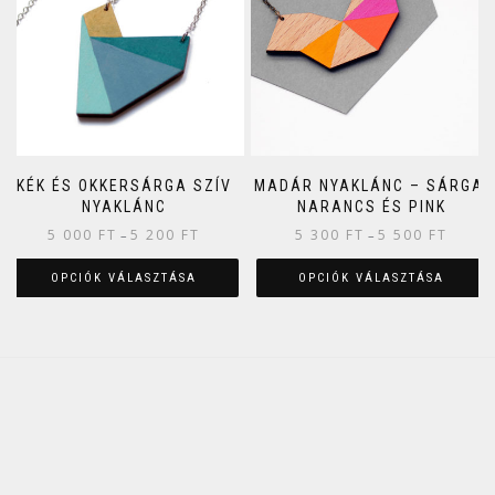
KÉK ÉS OKKERSÁRGA SZÍV
MADÁR NYAKLÁNC – SÁRGA,
NYAKLÁNC
NARANCS ÉS PINK
5 000
FT
5 200
FT
5 300
FT
5 500
FT
–
–
OPCIÓK VÁLASZTÁSA
OPCIÓK VÁLASZTÁSA