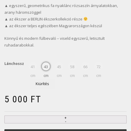
▲ egyszerű, geometrikus fa nyaklánc rózsaszín árnyalatokban,
arany háromszöggel
▲ az ékszer a BERLIN ékszerkollekció része
▲ az ékszer teljes egészében Magyarországon készül
Könnyű és modern fülbevaló – viseld egyszerű, letisztult
ruhadarabokkal.
Lánchossz
41
43
45
58
66
72
cm
cm
cm
cm
cm
cm
Kiürítés
5 000
FT