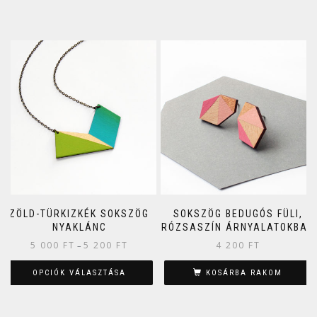
ZÖLD-TÜRKIZKÉK SOKSZÖG
SOKSZÖG BEDUGÓS FÜLI,
NYAKLÁNC
RÓZSASZÍN ÁRNYALATOKBAN
5 000
FT
5 200
FT
4 200
FT
–
OPCIÓK VÁLASZTÁSA
KOSÁRBA RAKOM