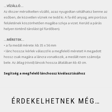
…VÍZÁLLÓ…
Az ékszer mérsékelten vízálló, azaz nyugodtan sétálhatsz benne az
esőben, de közvetlen víznek ne tedd ki. A fa élő anyag, ami porózus
felületének köszönhetően magába szívja a vizet. Kerüld a párás
helyen történő tárolást (pl fürdőben).
…MÉRETEK…
• a fa medál mérete: kb 35 x 56 mm
• lánc hossza: kérlek válaszd ki a megfelelő méretet! A megadott
hossz csak magára a láncra vonatkozik, a medált nem számolja
bele. Az átlag (rövid) láncok hossza általában kb 43 cm.
Segítség a megfelelő lánchossz kiválasztásához
ÉRDEKELHETNEK MÉG…