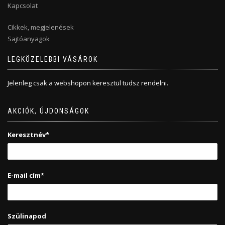
Kapcsolat
Cikkek, megjelenések
Sajtóanyagok
LEGKÖZELEBBI VÁSÁROK
Jelenleg csak a webshopon keresztül tudsz rendelni.
AKCIÓK, ÚJDONSÁGOK
Keresztnév*
E-mail cím*
Szülinapod