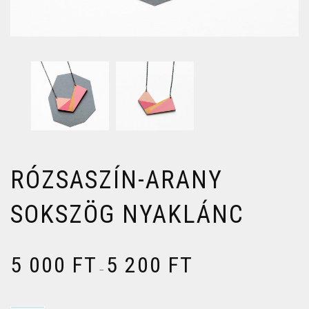
RÓZSASZÍN-ARANY
SOKSZÖG NYAKLÁNC
5 000
FT
5 200
FT
–