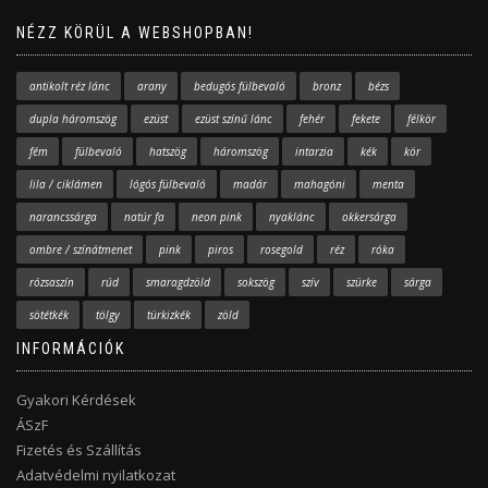
NÉZZ KÖRÜL A WEBSHOPBAN!
antikolt réz lánc
arany
bedugós fülbevaló
bronz
bézs
dupla háromszög
ezüst
ezüst színű lánc
fehér
fekete
félkör
fém
fülbevaló
hatszög
háromszög
intarzia
kék
kör
lila / ciklámen
lógós fülbevaló
madár
mahagóni
menta
narancssárga
natúr fa
neon pink
nyaklánc
okkersárga
ombre / színátmenet
pink
piros
rosegold
réz
róka
rózsaszín
rúd
smaragdzöld
sokszög
szív
szürke
sárga
sötétkék
tölgy
türkizkék
zöld
INFORMÁCIÓK
Gyakori Kérdések
ÁSzF
Fizetés és Szállítás
Adatvédelmi nyilatkozat