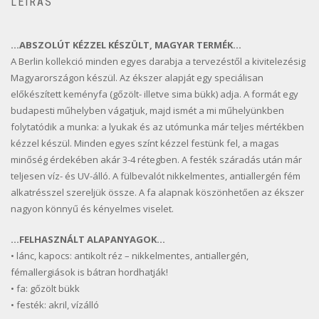
LEÍRÁS
…ABSZOLÚT KÉZZEL KÉSZÜLT, MAGYAR TERMÉK…
A Berlin kollekció minden egyes darabja a tervezéstől a kivitelezésig
Magyarországon készül. Az ékszer alapját egy speciálisan
előkészített keményfa (gőzölt- illetve sima bükk) adja. A formát egy
budapesti műhelyben vágatjuk, majd ismét a mi műhelyünkben
folytatódik a munka: a lyukak és az utómunka már teljes mértékben
kézzel készül. Minden egyes színt kézzel festünk fel, a magas
minőség érdekében akár 3-4 rétegben. A festék száradás után már
teljesen víz- és UV-álló. A fülbevalót nikkelmentes, antiallergén fém
alkatrésszel szereljük össze. A fa alapnak köszönhetően az ékszer
nagyon könnyű és kényelmes viselet.
…FELHASZNÁLT ALAPANYAGOK…
• lánc, kapocs: antikolt réz – nikkelmentes, antiallergén,
fémallergiások is bátran hordhatják!
• fa: gőzölt bükk
• festék: akril, vízálló