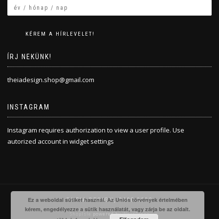
ÍRJ NEKÜNK!
theiadesign.shop@gmail.com
INSTAGRAM
Instagram requires authorization to view a user profile. Use
autorized account in widget settings
Ez a weboldal sütiket használ. Az Uniós törvények értelmében
THEIA DESIGN, 2008-2020
kérem, engedélyezze a sütik használatát, vagy zárja be az oldalt.
ShopIsle
powered by
WordPress