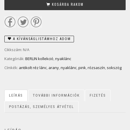
KOSÁRBA RAKOM
A KÍVÁNSÁGLISTÁMHOZ ADOM
Cikkszám:
N/A
Kategóriák:
BERLIN kollekció
,
nyaklánc
Címkék:
antikolt réz lánc
,
arany
,
nyaklánc
,
pink
,
rózsaszín
,
sokszög
LEÍRÁS
TOVÁBBI INFORMÁCIÓK
FIZETÉS
POSTÁZÁS, SZEMÉLYES ÁTVÉTEL