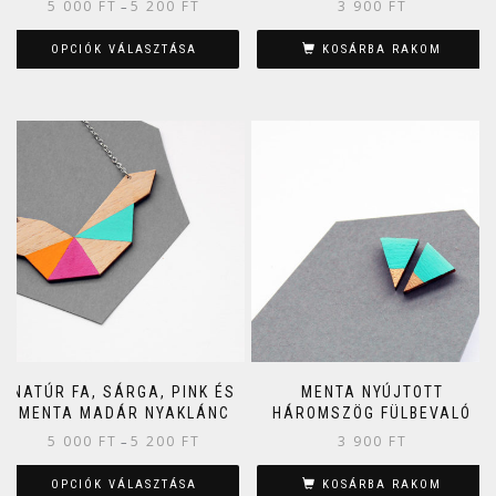
5 000
FT
5 200
FT
3 900
FT
–
OPCIÓK VÁLASZTÁSA
KOSÁRBA RAKOM
NATÚR FA, SÁRGA, PINK ÉS
MENTA NYÚJTOTT
MENTA MADÁR NYAKLÁNC
HÁROMSZÖG FÜLBEVALÓ
5 000
FT
5 200
FT
3 900
FT
–
OPCIÓK VÁLASZTÁSA
KOSÁRBA RAKOM