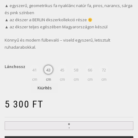
▲ egyszerű, geometrikus fa nyaklánc natúr fa, piros, narancs, sárga
és pink színben
▲ az ékszer a BERLIN ékszerkollekció része
▲ az ékszer teljes egészében Magyarországon készül
Könnyű és modern fülbevaló – viseld egyszerű, letisztult
ruhadarabokkal.
Lánchossz
41
43
45
58
66
72
cm
cm
cm
cm
cm
cm
Kiürítés
5 300
FT