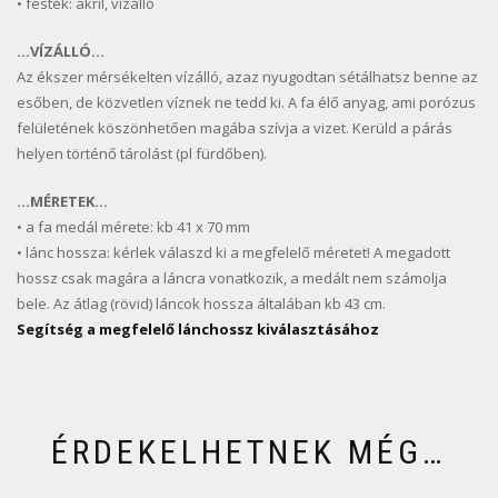
• festék: akril, vízálló
…VÍZÁLLÓ…
Az ékszer mérsékelten vízálló, azaz nyugodtan sétálhatsz benne az
esőben, de közvetlen víznek ne tedd ki. A fa élő anyag, ami porózus
felületének köszönhetően magába szívja a vizet. Kerüld a párás
helyen történő tárolást (pl fürdőben).
…MÉRETEK…
• a fa medál mérete: kb 41 x 70 mm
• lánc hossza: kérlek válaszd ki a megfelelő méretet! A megadott
hossz csak magára a láncra vonatkozik, a medált nem számolja
bele. Az átlag (rövid) láncok hossza általában kb 43 cm.
Segítség a megfelelő lánchossz kiválasztásához
ÉRDEKELHETNEK MÉG…