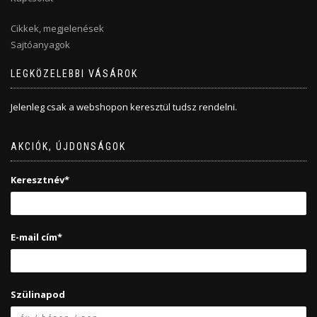
Cikkek, megjelenések
Sajtóanyagok
LEGKÖZELEBBI VÁSÁROK
Jelenleg csak a webshopon keresztül tudsz rendelni.
AKCIÓK, ÚJDONSÁGOK
Keresztnév*
E-mail cím*
Szülinapod