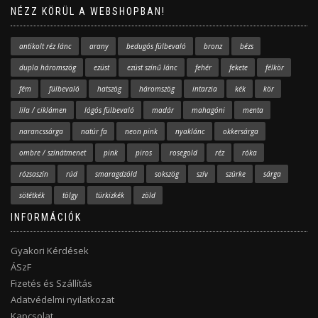
NÉZZ KÖRÜL A WEBSHOPBAN!
antikolt réz lánc
arany
bedugós fülbevaló
bronz
bézs
dupla háromszög
ezüst
ezüst színű lánc
fehér
fekete
félkör
fém
fülbevaló
hatszög
háromszög
intarzia
kék
kör
lila / ciklámen
lógós fülbevaló
madár
mahagóni
menta
narancssárga
natúr fa
neon pink
nyaklánc
okkersárga
ombre / színátmenet
pink
piros
rosegold
réz
róka
rózsaszín
rúd
smaragdzöld
sokszög
szív
szürke
sárga
sötétkék
tölgy
türkizkék
zöld
INFORMÁCIÓK
Gyakori Kérdések
ÁSzF
Fizetés és Szállítás
Adatvédelmi nyilatkozat
Kapcsolat