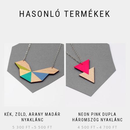
HASONLÓ TERMÉKEK
KÉK, ZÖLD, ARANY MADÁR
NEON PINK DUPLA
NYAKLÁNC
HÁROMSZÖG NYAKLÁNC
5 300
FT
5 500
FT
4 500
FT
4 700
FT
–
–