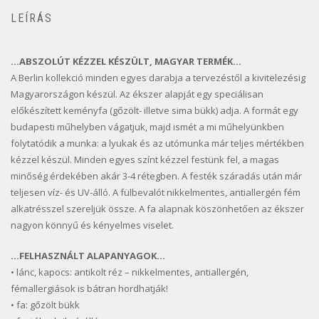
LEÍRÁS
…ABSZOLÚT KÉZZEL KÉSZÜLT, MAGYAR TERMÉK…
A Berlin kollekció minden egyes darabja a tervezéstől a kivitelezésig
Magyarországon készül. Az ékszer alapját egy speciálisan
előkészített keményfa (gőzölt- illetve sima bükk) adja. A formát egy
budapesti műhelyben vágatjuk, majd ismét a mi műhelyünkben
folytatódik a munka: a lyukak és az utómunka már teljes mértékben
kézzel készül. Minden egyes színt kézzel festünk fel, a magas
minőség érdekében akár 3-4 rétegben. A festék száradás után már
teljesen víz- és UV-álló. A fülbevalót nikkelmentes, antiallergén fém
alkatrésszel szereljük össze. A fa alapnak köszönhetően az ékszer
nagyon könnyű és kényelmes viselet.
…FELHASZNÁLT ALAPANYAGOK…
• lánc, kapocs: antikolt réz – nikkelmentes, antiallergén,
fémallergiások is bátran hordhatják!
• fa: gőzölt bükk