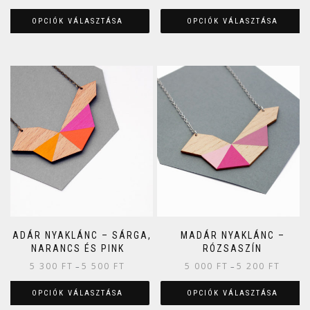
OPCIÓK VÁLASZTÁSA
OPCIÓK VÁLASZTÁSA
MADÁR NYAKLÁNC – SÁRGA,
MADÁR NYAKLÁNC –
NARANCS ÉS PINK
RÓZSASZÍN
5 300
FT
5 500
FT
5 000
FT
5 200
FT
–
–
OPCIÓK VÁLASZTÁSA
OPCIÓK VÁLASZTÁSA