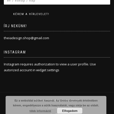
ÍRJ NEKÜNK!
theiadesign.shop@gmail.com
INSTAGRAM
Instagram requires authorization to view a user profile. Use
autorized account in widget settings
Ez a weboldal sütiket használ. Az Uniós törvények értelmében
THEIA DESIGN, 2008-2020
kérem, engedélyezze a sütik használatát, vagy zárja be az oldalt.
ShopIsle
powered by
WordPress
Elfogadom
több információ