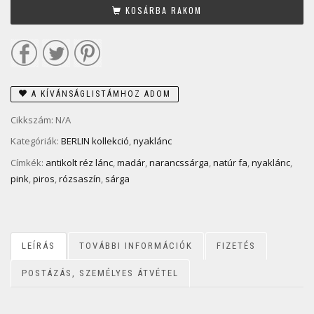
KOSÁRBA RAKOM
A KÍVÁNSÁGLISTÁMHOZ ADOM
Cikkszám:
N/A
Kategóriák:
BERLIN kollekció
,
nyaklánc
Címkék:
antikolt réz lánc
,
madár
,
narancssárga
,
natúr fa
,
nyaklánc
,
pink
,
piros
,
rózsaszín
,
sárga
LEÍRÁS
TOVÁBBI INFORMÁCIÓK
FIZETÉS
POSTÁZÁS, SZEMÉLYES ÁTVÉTEL