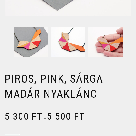
PIROS, PINK, SÁRGA
MADÁR NYAKLÁNC
5 300
FT
5 500
FT
–