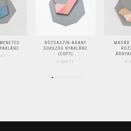
TMENETES
RÓZSASZÍN-ARANY
MADÁR
YAKLÁNC
SOKSZÖG NYAKLÁNC
RÓZ
(COPY)
ÁRNYA
0
FT
5 000
FT
5 