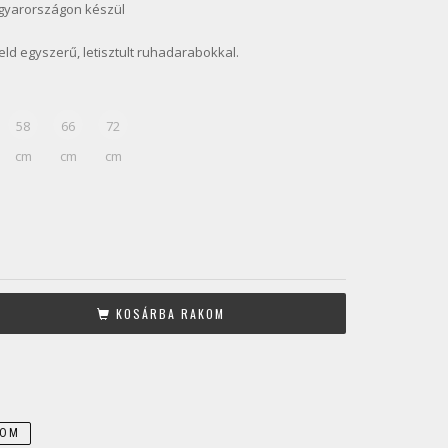
gyarországon készül
ld egyszerű, letisztult ruhadarabokkal.
58
66
72
cm
cm
cm
KOSÁRBA RAKOM
DOM