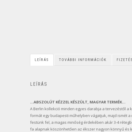
LEÍRÁS
TOVÁBBI INFORMÁCIÓK
FIZETÉ
LEÍRÁS
…ABSZOLÚT KÉZZEL KÉSZÜLT, MAGYAR TERMÉK…
A Berlin kollekció minden egyes darabja a tervezéstől a k
formát egy budapesti műhelyben vágatjuk, majd ismét a 
festünk fel, a magas minőség érdekében akár 3-4 rétegben
fa alapnak köszönhetően az ékszer nagyon könnyű és k