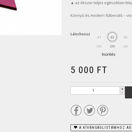
▲ az ékszer teljes egészében Ma
Könnyű és modern fülbevaló – vise
Lánchossz
41
43
45
cm
cm
cm
Kiürítés
5 000
FT
A KÍVÁNSÁGLISTÁMHOZ A