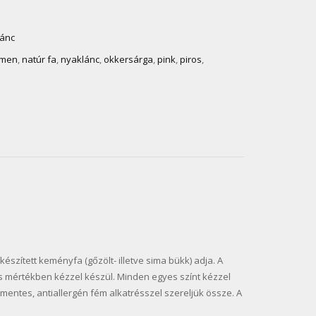
lánc
lámen
,
natúr fa
,
nyaklánc
,
okkersárga
,
pink
,
piros
,
észített keményfa (gőzölt- illetve sima bükk) adja. A
s mértékben kézzel készül. Minden egyes színt kézzel
lmentes, antiallergén fém alkatrésszel szereljük össze. A