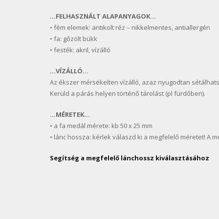
…FELHASZNÁLT ALAPANYAGOK…
• fém elemek: antikolt réz – nikkelmentes, antiallergén
• fa: gőzölt bükk
• festék: akril, vízálló
…VÍZÁLLÓ…
Az ékszer mérsékelten vízálló, azaz nyugodtan sétálhats
Kerüld a párás helyen történő tárolást (pl fürdőben).
…MÉRETEK…
• a fa medál mérete: kb 50 x 25 mm
• lánc hossza: kérlek válaszd ki a megfelelő méretet! A 
Segítség a megfelelő lánchossz kiválasztásához