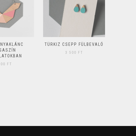
 NYAKLÁNC
TÜRKIZ CSEPP FÜLBEVALÓ
GEOM
SASZÍN
FÜLBE
3 500
FT
LATOKBAN
300
FT