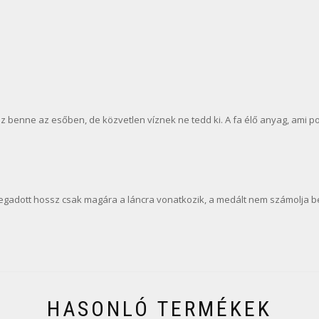
z benne az esőben, de közvetlen víznek ne tedd ki. A fa élő anyag, ami 
megadott hossz csak magára a láncra vonatkozik, a medált nem számolja bel
HASONLÓ TERMÉKEK