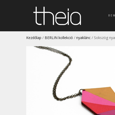
BE
Kezdőlap
/
BERLIN kollekció
/
nyaklánc
/ Sokszög nyak