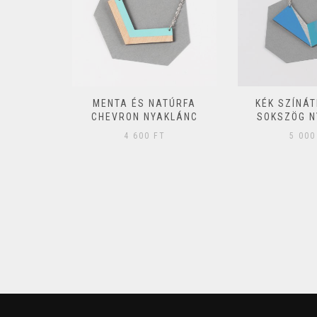
ATÚR FA
MENTA ÉS NATÚRFA
KÉK SZÍNÁ
MSZÖG
CHEVRON NYAKLÁNC
SOKSZÖG N
C
4 600
FT
5 00