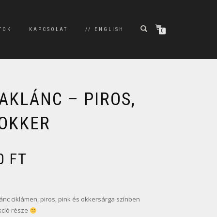
TOK
KAPCSOLAT
// ENGLISH
0
AKLÁNC – PIROS,
 OKKER
00
FT
nc ciklámen, piros, pink és okkersárga színben
kció része