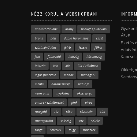
NÉZZ KÖRÜL A WEBSHOPBAN!
INFOR
Gyakori
antikolt réz lánc
arany
bedugós fülbevaló
ÁSzF
bronz
bézs
dupla háromszög
ezüst
Fizetés é
ezüst színű lánc
fehér
fekete
félkör
Adatvéde
Kapcsola
fém
fülbevaló
hatszög
háromszög
intarzia
kék
kör
lila / ciklámen
Cikkek, 
lógós fülbevaló
madár
mahagóni
Sajtóan
menta
narancssárga
natúr fa
neon pink
nyaklánc
okkersárga
ombre / színátmenet
pink
piros
rosegold
réz
róka
rózsaszín
rúd
smaragdzöld
sokszög
szív
szürke
sárga
sötétkék
tölgy
türkizkék