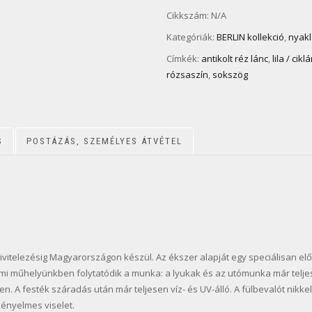
Cikkszám:
N/A
Kategóriák:
BERLIN kollekció
,
nyak
Címkék:
antikolt réz lánc
,
lila / cik
rózsaszín
,
sokszög
S
POSTÁZÁS, SZEMÉLYES ÁTVÉTEL
ivitelezésig Magyarországon készül. Az ékszer alapját egy speciálisan elők
mi műhelyünkben folytatódik a munka: a lyukak és az utómunka már telje
. A festék száradás után már teljesen víz- és UV-álló. A fülbevalót nikke
ényelmes viselet.