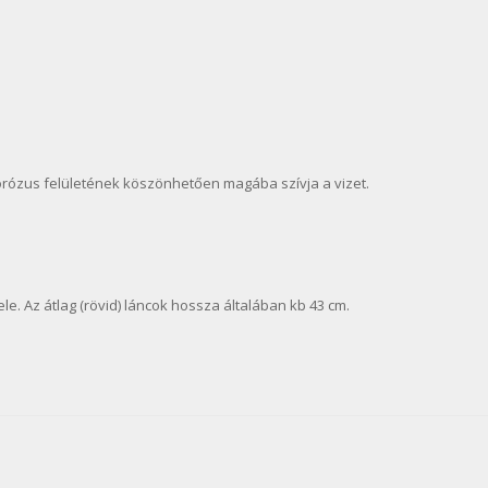
porózus felületének köszönhetően magába szívja a vizet.
e. Az átlag (rövid) láncok hossza általában kb 43 cm.