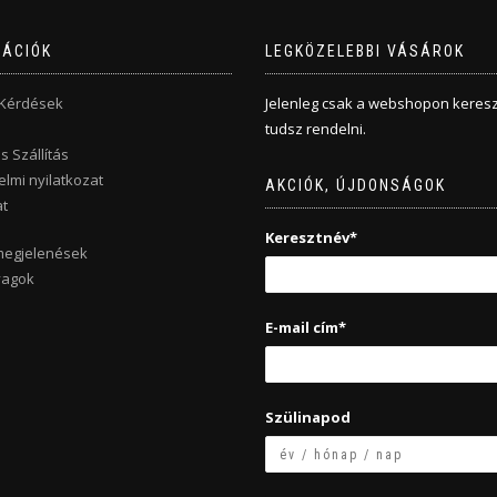
MÁCIÓK
LEGKÖZELEBBI VÁSÁROK
 Kérdések
Jelenleg csak a webshopon keresz
tudsz rendelni.
s Szállítás
lmi nyilatkozat
AKCIÓK, ÚJDONSÁGOK
t
Keresztnév*
megjelenések
yagok
E-mail cím*
Szülinapod