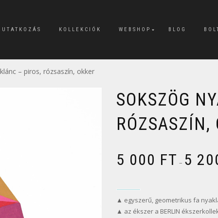
MUTATKOZÁS
KOLLEKCIÓK
WEBSHOP
BLOG
BOL
lánc – piros, rózsaszín, okker
SOKSZÖG NY
RÓZSASZÍN,
5 000
FT
5 2
–
▲ egyszerű, geometrikus fa nyaklá
▲ az ékszer a BERLIN ékszerkolle