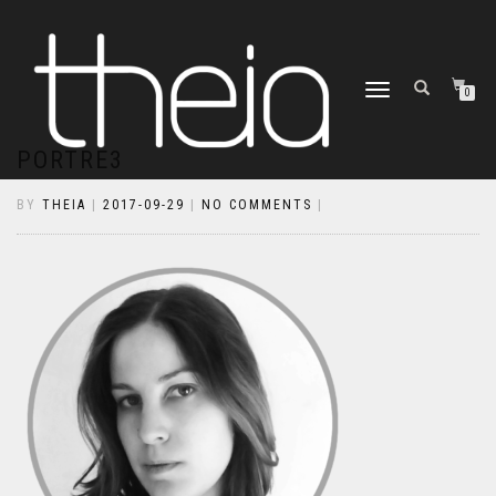
TOGGLE
0
NAVIGATION
PORTRE3
BY
THEIA
|
2017-09-29
|
NO COMMENTS
|