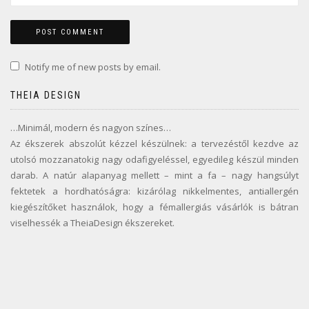
Notify me of new posts by email.
THEIA DESIGN
…Minimál, modern és nagyon színes…
Az ékszerek abszolút kézzel készülnek: a tervezéstől kezdve az
utolsó mozzanatokig nagy odafigyeléssel, egyedileg készül minden
darab. A natúr alapanyag mellett – mint a fa – nagy hangsúlyt
fektetek a hordhatóságra: kizárólag nikkelmentes, antiallergén
kiegészítőket használok, hogy a fémallergiás vásárlók is bátran
viselhessék a TheiaDesign ékszereket.