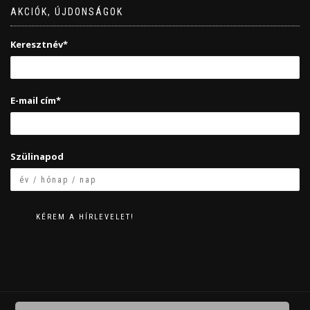
AKCIÓK, ÚJDONSÁGOK
Keresztnév*
E-mail cím*
Szülinapod