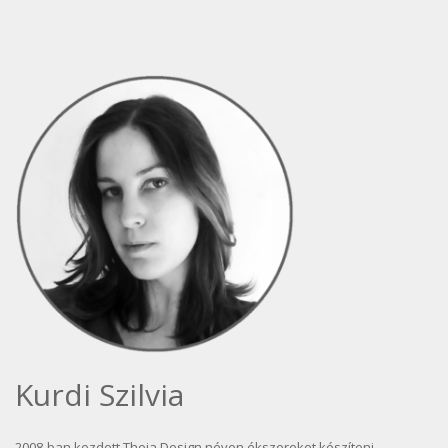
Kurdi Szilvia
2008-ban kezdett Theia Design néven ékszereket készíteni.