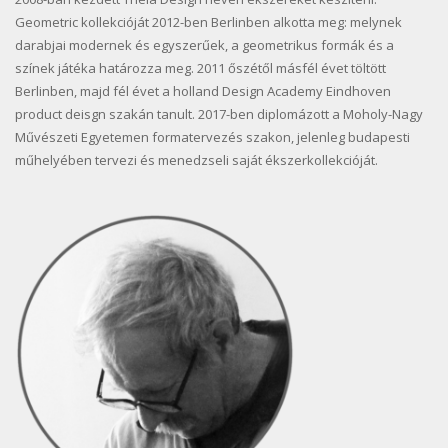
Geometric kollekcióját 2012-ben Berlinben alkotta meg: melynek
darabjai modernek és egyszerűek, a geometrikus formák és a
színek játéka határozza meg. 2011 őszétől másfél évet töltött
Berlinben, majd fél évet a holland Design Academy Eindhoven
product deisgn szakán tanult. 2017-ben diplomázott a Moholy-Nagy
Művészeti Egyetemen formatervezés szakon, jelenleg budapesti
műhelyében tervezi és menedzseli saját ékszerkollekcióját.