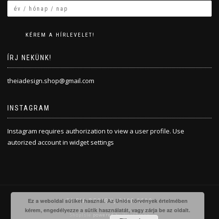
ÍRJ NEKÜNK!
theiadesign.shop@gmail.com
INSTAGRAM
Instagram requires authorization to view a user profile. Use
autorized account in widget settings
Ez a weboldal sütiket használ. Az Uniós törvények értelmében
THEIA DESIGN, 2008-2020
kérem, engedélyezze a sütik használatát, vagy zárja be az oldalt.
ShopIsle
powered by
WordPress