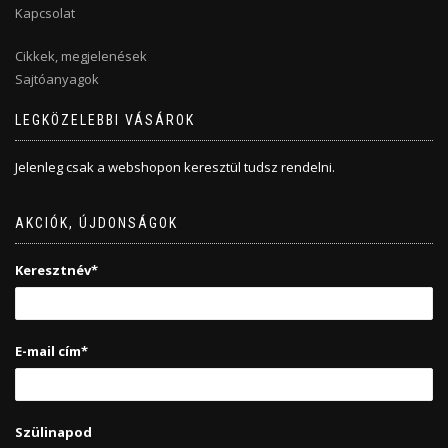
Kapcsolat
Cikkek, megjelenések
Sajtóanyagok
LEGKÖZELEBBI VÁSÁROK
Jelenleg csak a webshopon keresztül tudsz rendelni.
AKCIÓK, ÚJDONSÁGOK
Keresztnév*
E-mail cím*
Szülinapod