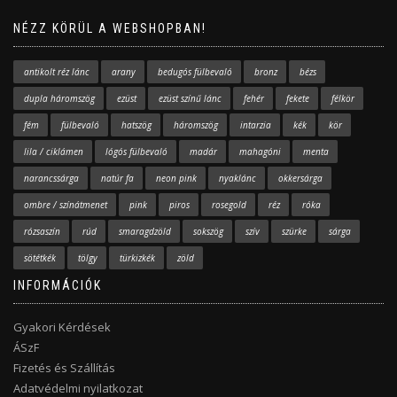
NÉZZ KÖRÜL A WEBSHOPBAN!
antikolt réz lánc
arany
bedugós fülbevaló
bronz
bézs
dupla háromszög
ezüst
ezüst színű lánc
fehér
fekete
félkör
fém
fülbevaló
hatszög
háromszög
intarzia
kék
kör
lila / ciklámen
lógós fülbevaló
madár
mahagóni
menta
narancssárga
natúr fa
neon pink
nyaklánc
okkersárga
ombre / színátmenet
pink
piros
rosegold
réz
róka
rózsaszín
rúd
smaragdzöld
sokszög
szív
szürke
sárga
sötétkék
tölgy
türkizkék
zöld
INFORMÁCIÓK
Gyakori Kérdések
ÁSzF
Fizetés és Szállítás
Adatvédelmi nyilatkozat