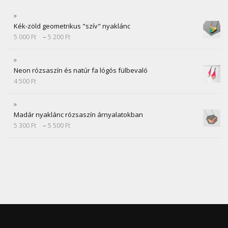
Kék-zöld geometrikus "szív" nyaklánc
–
5 000
Ft
5 200
Ft
Neon rózsaszín és natúr fa lógós fülbevaló
4 500
Ft
Madár nyaklánc rózsaszín árnyalatokban
–
5 300
Ft
5 500
Ft