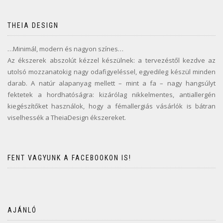
THEIA DESIGN
…Minimál, modern és nagyon színes…
Az ékszerek abszolút kézzel készülnek: a tervezéstől kezdve az
utolsó mozzanatokig nagy odafigyeléssel, egyedileg készül minden
darab. A natúr alapanyag mellett – mint a fa – nagy hangsúlyt
fektetek a hordhatóságra: kizárólag nikkelmentes, antiallergén
kiegészítőket használok, hogy a fémallergiás vásárlók is bátran
viselhessék a TheiaDesign ékszereket.
FENT VAGYUNK A FACEBOOKON IS!
AJÁNLÓ