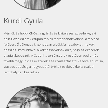
Kurdi Gyula
Mérnök és hobbi CNC-s, a gyártás és kivitelezés szíve-lelke, aki
nélkül az ékszerek csupán tervek maradnának valahol a tervező
fejében. Ő válogatja ki gondosan a bükkfa hasábokat, melyek
hosszas utómunkával alkalmassá válnak arra, hogy az ékszerek
alapjait képezzék. A Copenhagen ékszerek esetében pedig még
tovább megyünk: az ékszerek a fa kiválasztásától kezdve az utolsó,
viaszos ápolásig a nagypapától örökölt eszközökkel a családi
faműhelyben készülnek.