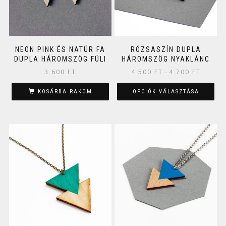
NEON PINK ÉS NATÚR FA
RÓZSASZÍN DUPLA
DUPLA HÁROMSZÖG FÜLI
HÁROMSZÖG NYAKLÁNC
3 600
FT
4 500
FT
4 700
FT
–
KOSÁRBA RAKOM
OPCIÓK VÁLASZTÁSA