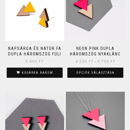
NAPSÁRGA ÉS NATÚR FA
NEON PINK DUPLA
DUPLA HÁROMSZÖG FÜLI
HÁROMSZÖG NYAKLÁNC
3 600
FT
4 500
FT
4 700
FT
–
KOSÁRBA RAKOM
OPCIÓK VÁLASZTÁSA