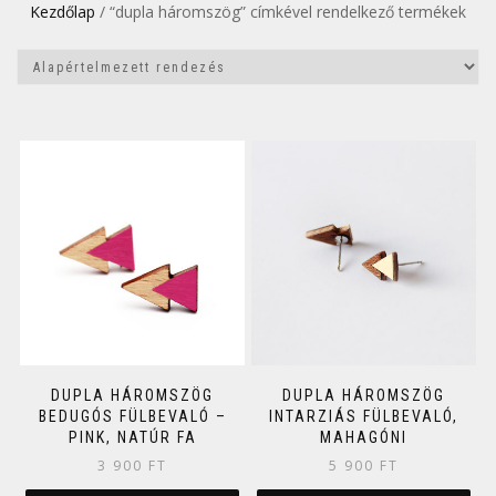
Kezdőlap
/ “dupla háromszög” címkével rendelkező termékek
DUPLA HÁROMSZÖG
DUPLA HÁROMSZÖG
BEDUGÓS FÜLBEVALÓ –
INTARZIÁS FÜLBEVALÓ,
PINK, NATÚR FA
MAHAGÓNI
3 900
FT
5 900
FT