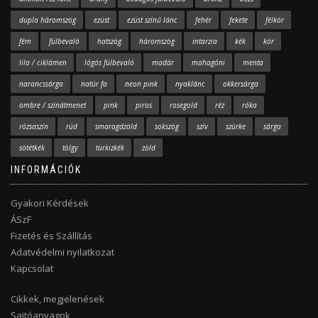
dupla háromszög
ezüst
ezüst színű lánc
fehér
fekete
félkör
fém
fülbevaló
hatszög
háromszög
intarzia
kék
kör
lila / ciklámen
lógós fülbevaló
madár
mahagóni
menta
narancssárga
natúr fa
neon pink
nyaklánc
okkersárga
ombre / színátmenet
pink
piros
rosegold
réz
róka
rózsaszín
rúd
smaragdzöld
sokszög
szív
szürke
sárga
sötétkék
tölgy
türkizkék
zöld
INFORMÁCIÓK
Gyakori Kérdések
ÁSzF
Fizetés és Szállítás
Adatvédelmi nyilatkozat
Kapcsolat
Cikkek, megjelenések
Sajtóanyagok