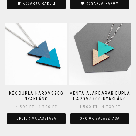
KOSÁRBA RAKOM
KOSÁRBA RAKOM
KÉK DUPLA HÁROMSZÖG
MENTA ALAPDARAB DUPLA
NYAKLÁNC
HÁROMSZÖG NYAKLÁNC
4 500
FT
4 700
FT
4 500
FT
4 700
FT
–
–
OPCIÓK VÁLASZTÁSA
OPCIÓK VÁLASZTÁSA