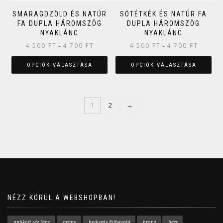
SMARAGDZÖLD ÉS NATÚR
SÖTÉTKÉK ÉS NATÚR FA
FA DUPLA HÁROMSZÖG
DUPLA HÁROMSZÖG
NYAKLÁNC
NYAKLÁNC
4 500
FT
4 700
FT
4 500
FT
4 700
FT
–
–
OPCIÓK VÁLASZTÁSA
OPCIÓK VÁLASZTÁSA
1
2
→
NÉZZ KÖRÜL A WEBSHOPBAN!
antikolt réz lánc
arany
bedugós fülbevaló
bronz
bézs