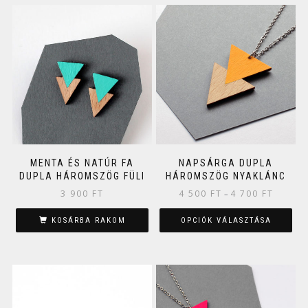
MENTA ÉS NATÚR FA
NAPSÁRGA DUPLA
DUPLA HÁROMSZÖG FÜLI
HÁROMSZÖG NYAKLÁNC
3 900
FT
4 500
FT
4 700
FT
–
KOSÁRBA RAKOM
OPCIÓK VÁLASZTÁSA