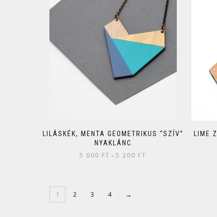
LILÁSKÉK, MENTA GEOMETRIKUS “SZÍV”
LIME 
NYAKLÁNC
5 000
FT
5 200
FT
–
1
2
3
4
→