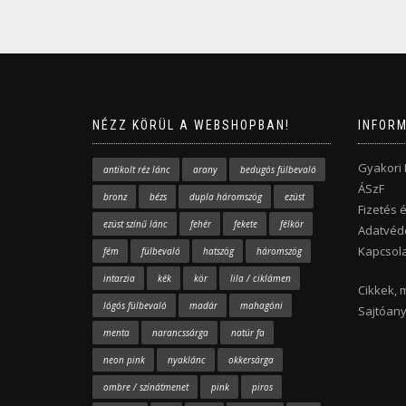
NÉZZ KÖRÜL A WEBSHOPBAN!
INFOR
Gyakori
antikolt réz lánc
arany
bedugós fülbevaló
ÁSzF
bronz
bézs
dupla háromszög
ezüst
Fizetés é
ezüst színű lánc
fehér
fekete
félkör
Adatvéde
Kapcsola
fém
fülbevaló
hatszög
háromszög
intarzia
kék
kör
lila / ciklámen
Cikkek, 
lógós fülbevaló
madár
mahagóni
Sajtóan
menta
narancssárga
natúr fa
neon pink
nyaklánc
okkersárga
ombre / színátmenet
pink
piros