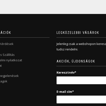
MÁCIÓK
LEGKÖZELEBBI VÁSÁROK
 Kérdések
Jelenleg csak a webshopon keresz
tudsz rendelni.
s Szállítás
lmi nyilatkozat
AKCIÓK, ÚJDONSÁGOK
t
Keresztnév*
megjelenések
yagok
E-mail cím*