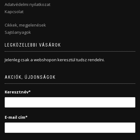
Adatvédelmi nyilatkozat
Kapcsolat
Cikkek, megjelenések
Sajtóanyagok
LEGKÖZELEBBI VÁSÁROK
Jelenleg csak a webshopon keresztül tudsz rendelni.
AKCIÓK, ÚJDONSÁGOK
Keresztnév*
E-mail cím*