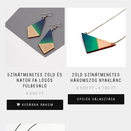
SZÍNÁTMENETES ZÖLD ÉS
ZÖLD SZÍNÁTMENETES
NATÚR FA LÓGÓS
HÁROMSZÖG NYAKLÁNC
FÜLBEVALÓ
4 500
FT
4 700
FT
–
4 500
FT
OPCIÓK VÁLASZTÁSA
KOSÁRBA RAKOM