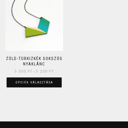
ZÖLD-TÜRKIZKÉK SOKSZÖG
NYAKLÁNC
5 000
FT
5 200
FT
–
OPCIÓK VÁLASZTÁSA