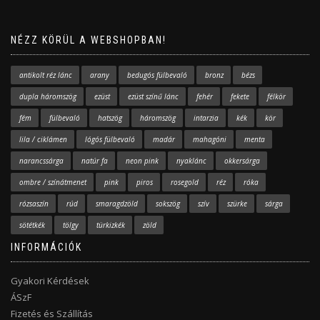
NÉZZ KÖRÜL A WEBSHOPBAN!
antikolt réz lánc
arany
bedugós fülbevaló
bronz
bézs
dupla háromszög
ezüst
ezüst színű lánc
fehér
fekete
félkör
fém
fülbevaló
hatszög
háromszög
intarzia
kék
kör
lila / ciklámen
lógós fülbevaló
madár
mahagóni
menta
narancssárga
natúr fa
neon pink
nyaklánc
okkersárga
ombre / színátmenet
pink
piros
rosegold
réz
róka
rózsaszín
rúd
smaragdzöld
sokszög
szív
szürke
sárga
sötétkék
tölgy
türkizkék
zöld
INFORMÁCIÓK
Gyakori Kérdések
ÁSzF
Fizetés és Szállítás