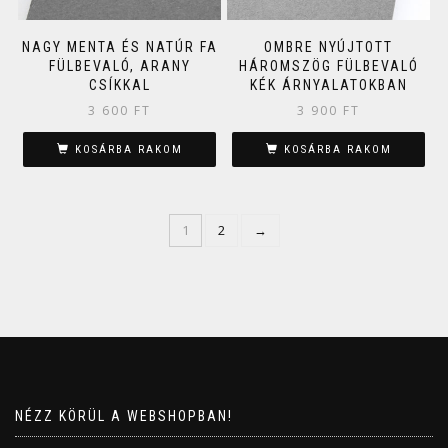
NAGY MENTA ÉS NATÚR FA
OMBRE NYÚJTOTT
FÜLBEVALÓ, ARANY
HÁROMSZÖG FÜLBEVALÓ
CSÍKKAL
KÉK ÁRNYALATOKBAN
3 600
FT
3 900
FT
KOSÁRBA RAKOM
KOSÁRBA RAKOM
1
2
→
NÉZZ KÖRÜL A WEBSHOPBAN!