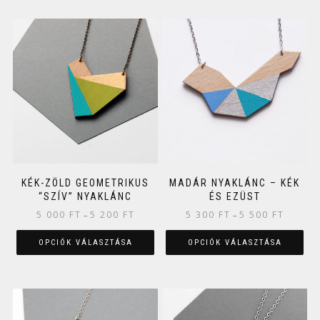
KÉK-ZÖLD GEOMETRIKUS
MADÁR NYAKLÁNC – KÉK
“SZÍV” NYAKLÁNC
ÉS EZÜST
5 000
FT
5 200
FT
5 300
FT
5 500
FT
–
–
OPCIÓK VÁLASZTÁSA
OPCIÓK VÁLASZTÁSA