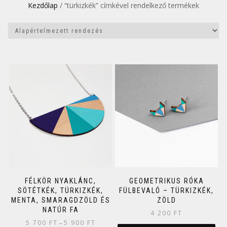
Kezdőlap
/ “türkizkék” címkével rendelkező termékek
FÉLKÖR NYAKLÁNC,
GEOMETRIKUS RÓKA
SÖTÉTKÉK, TÜRKIZKÉK,
FÜLBEVALÓ – TÜRKIZKÉK,
MENTA, SMARAGDZÖLD ÉS
ZÖLD
NATÚR FA
4 200
FT
5 700
FT
5 900
FT
–