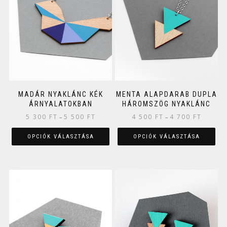
MADÁR NYAKLÁNC KÉK
MENTA ALAPDARAB DUPLA
ÁRNYALATOKBAN
HÁROMSZÖG NYAKLÁNC
5 300
FT
5 500
FT
4 500
FT
4 700
FT
–
–
OPCIÓK VÁLASZTÁSA
OPCIÓK VÁLASZTÁSA