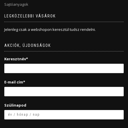
Sajtóanyagok
LEGKÖZELEBBI VÁSÁROK
Jelenleg csak a webshopon keresztül tudsz rendelni.
AKCIÓK, ÚJDONSÁGOK
Keresztnév*
E-mail cím*
Szülinapod