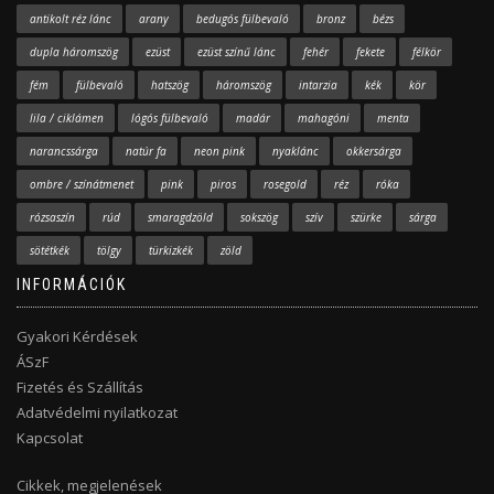
antikolt réz lánc
arany
bedugós fülbevaló
bronz
bézs
dupla háromszög
ezüst
ezüst színű lánc
fehér
fekete
félkör
fém
fülbevaló
hatszög
háromszög
intarzia
kék
kör
lila / ciklámen
lógós fülbevaló
madár
mahagóni
menta
narancssárga
natúr fa
neon pink
nyaklánc
okkersárga
ombre / színátmenet
pink
piros
rosegold
réz
róka
rózsaszín
rúd
smaragdzöld
sokszög
szív
szürke
sárga
sötétkék
tölgy
türkizkék
zöld
INFORMÁCIÓK
Gyakori Kérdések
ÁSzF
Fizetés és Szállítás
Adatvédelmi nyilatkozat
Kapcsolat
Cikkek, megjelenések