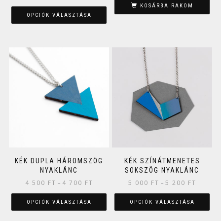
KOSÁRBA RAKOM
OPCIÓK VÁLASZTÁSA
KÉK DUPLA HÁROMSZÖG
KÉK SZÍNÁTMENETES
NYAKLÁNC
SOKSZÖG NYAKLÁNC
4 500
FT
4 700
FT
5 000
FT
5 200
FT
–
–
OPCIÓK VÁLASZTÁSA
OPCIÓK VÁLASZTÁSA