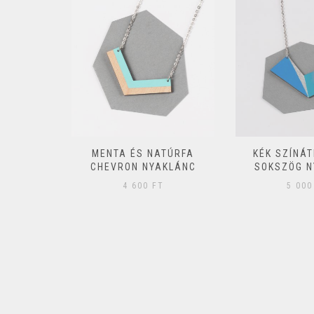
ATÚR FA
MENTA ÉS NATÚRFA
KÉK SZÍNÁ
MSZÖG
CHEVRON NYAKLÁNC
SOKSZÖG N
C
4 600
FT
5 00