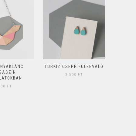
 NYAKLÁNC
TÜRKIZ CSEPP FÜLBEVALÓ
GEOM
SASZÍN
FÜLBE
3 500
FT
LATOKBAN
300
FT