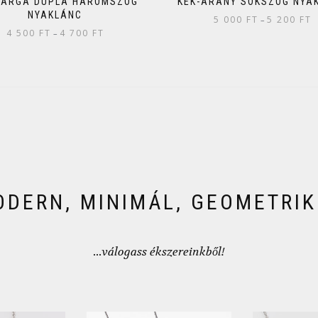
ÁRGA DUPLA HÁROMSZÖG
KÉK-ARANY SOKSZÖG NYA
NYAKLÁNC
5 000
FT
5 200
FT
–
4 500
FT
4 700
FT
–
DERN, MINIMÁL, GEOMETRI
...válogass ékszereinkből!