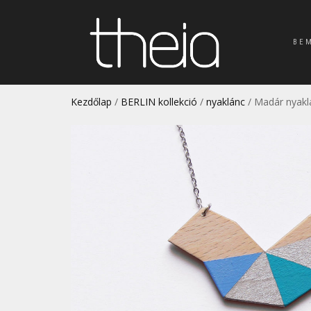
BE
Kezdőlap
/
BERLIN kollekció
/
nyaklánc
/ Madár nyakl