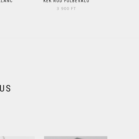
KLÁNC
KÉK RÚD FÜLBEVALÓ
3 900
FT
KUS