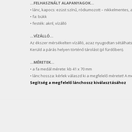
…FELHASZNÁLT ALAPANYAGOK…
• lánc, kapocs: ezüst színű, ródiumozott – nikkelmentes, 
• fa: bükk
• festék: akril, vízálló
…VÍZÁLLÓ…
Az ékszer mérsékelten vízálló, azaz nyugodtan sétálhats
Kerüld a párás helyen történő tárolást (pl fürdőben).
…MÉRETEK…
• a fa medál mérete: kb 41 x 70 mm
• lánc hossza: kérlek válaszd ki a megfelelő méretet! A 
Segítség a megfelelő lánchossz kiválasztásához