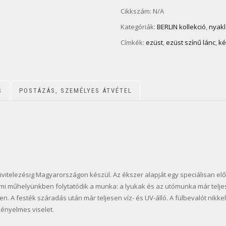
Cikkszám:
N/A
Kategóriák:
BERLIN kollekció
,
nyak
Címkék:
ezüst
,
ezüst színű lánc
,
ké
S
POSTÁZÁS, SZEMÉLYES ÁTVÉTEL
ivitelezésig Magyarországon készül. Az ékszer alapját egy speciálisan elők
mi műhelyünkben folytatódik a munka: a lyukak és az utómunka már telje
. A festék száradás után már teljesen víz- és UV-álló. A fülbevalót nikke
ényelmes viselet.