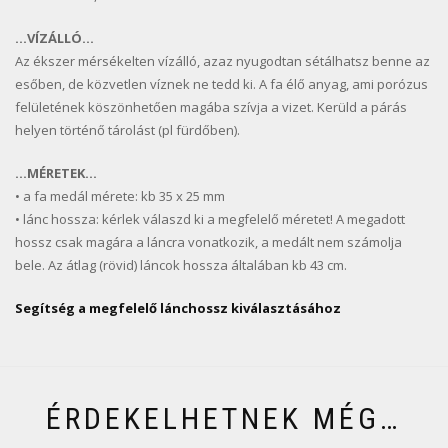
…VÍZÁLLÓ…
Az ékszer mérsékelten vízálló, azaz nyugodtan sétálhatsz benne az
esőben, de közvetlen víznek ne tedd ki. A fa élő anyag, ami porózus
felületének köszönhetően magába szívja a vizet. Kerüld a párás
helyen történő tárolást (pl fürdőben).
…MÉRETEK…
• a fa medál mérete: kb 35 x 25 mm
• lánc hossza: kérlek válaszd ki a megfelelő méretet! A megadott
hossz csak magára a láncra vonatkozik, a medált nem számolja
bele. Az átlag (rövid) láncok hossza általában kb 43 cm.
Segítség a megfelelő lánchossz kiválasztásához
ÉRDEKELHETNEK MÉG…