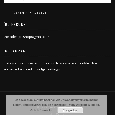
ÍRJ NEKÜNK!
theiadesign.shop@gmail.com
INSTAGRAM
Instagram requires authorization to view a user profile. Use
autorized account in widget settings
THEIA DESIGN, 2008-2020
Ez a weboldal sütiket használ. Az Uniós törvények értelmében
kérem, engedélyezze a sütik használatát, vagy zárja be az oldalt.
ShopIsle
powered by
WordPress
Elfogadom
több információ