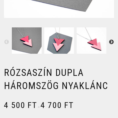
RÓZSASZÍN DUPLA
HÁROMSZÖG NYAKLÁNC
4 500
FT
4 700
FT
–