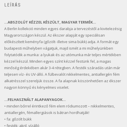
LEÍRÁS
…ABSZOLÚT KÉZZEL KÉSZÜLT, MAGYAR TERMÉK…
A Berlin kollekció minden egyes darabja a tervezéstől a kivitelezésig
Magyarországon készül. Az ékszer alapját egy speciálisan
előkészített keményfa (gőzölt- illetve sima bükk) adja. A formát egy
budapesti műhelyben vágatjuk, majd ismét a mi műhelyünkben
folytatódik a munka: a lyukak és az utómunka már teljes mértékben
kézzel készül. Minden egyes színt kézzel festünk fel, a magas
minőség érdekében akár 3-4 rétegben. A festék száradás után már
teljesen víz- és UV-álló. A fülbevalót nikkelmentes, antiallergén fém
alkatrésszel szereljük össze. A fa alapnak köszönhetően az ékszer
nagyon könnyű és kényelmes viselet.
…FELHASZNÁLT ALAPANYAGOK…
• minden bőrrel érintkező fém elem ródiumozott – nikkelmentes,
antiallergén, fémallergiások is bátran hordhatják!
• fa: gőzölt bükk
• festék: akril, vízálló