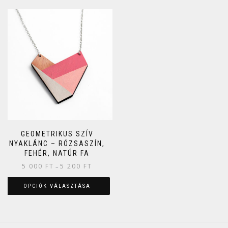
GEOMETRIKUS SZÍV
NYAKLÁNC – RÓZSASZÍN,
FEHÉR, NATÚR FA
5 000
FT
5 200
FT
–
OPCIÓK VÁLASZTÁSA