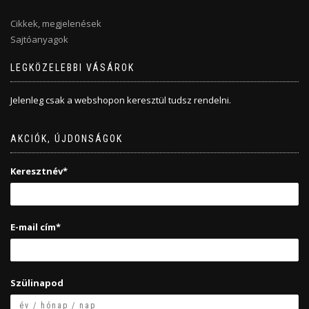
Cikkek, megjelenések
Sajtóanyagok
LEGKÖZELEBBI VÁSÁROK
Jelenleg csak a webshopon keresztül tudsz rendelni.
AKCIÓK, ÚJDONSÁGOK
Keresztnév*
E-mail cím*
Szülinapod