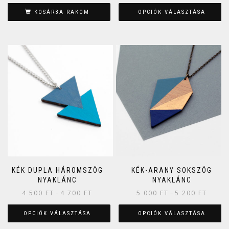
KOSÁRBA RAKOM
OPCIÓK VÁLASZTÁSA
KÉK DUPLA HÁROMSZÖG
KÉK-ARANY SOKSZÖG
NYAKLÁNC
NYAKLÁNC
4 500
FT
4 700
FT
5 000
FT
5 200
FT
–
–
OPCIÓK VÁLASZTÁSA
OPCIÓK VÁLASZTÁSA