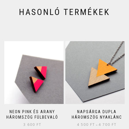
HASONLÓ TERMÉKEK
NEON PINK ÉS ARANY
NAPSÁRGA DUPLA
HÁROMSZÖG FÜLBEVALÓ
HÁROMSZÖG NYAKLÁNC
3 600
FT
4 500
FT
4 700
FT
–