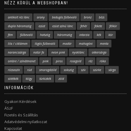
NÉZZ KÖRÜL A WEBSHOPBAN!
antikolt réz lánc
arany
bedugós fülbevaló
bronz
bézs
dupla háromszög
ezüst
ezüst színű lánc
fehér
fekete
félkör
fém
fülbevaló
hatszög
háromszög
intarzia
kék
kör
lila / ciklámen
lógós fülbevaló
madár
mahagóni
menta
narancssárga
natúr fa
neon pink
nyaklánc
okkersárga
ombre / színátmenet
pink
piros
rosegold
réz
róka
rózsaszín
rúd
smaragdzöld
sokszög
szív
szürke
sárga
sötétkék
tölgy
türkizkék
zöld
INFORMÁCIÓK
Gyakori Kérdések
ÁSzF
Fizetés és Szállítás
Adatvédelmi nyilatkozat
Kapcsolat