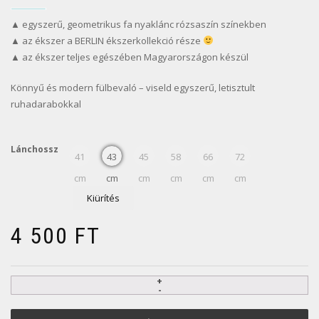
▲ egyszerű, geometrikus fa nyaklánc rózsaszín színekben
▲ az ékszer a BERLIN ékszerkollekció része
▲ az ékszer teljes egészében Magyarországon készül
Könnyű és modern fülbevaló – viseld egyszerű, letisztult
ruhadarabokkal
Lánchossz
41
43
45
58
66
72
cm
cm
cm
cm
cm
cm
Kiürítés
4 500
FT