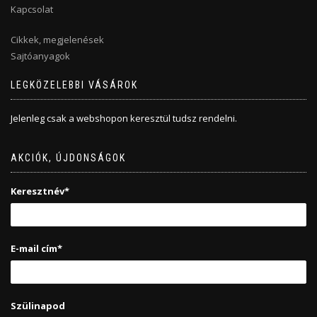
Kapcsolat
Cikkek, megjelenések
Sajtóanyagok
LEGKÖZELEBBI VÁSÁROK
Jelenleg csak a webshopon keresztül tudsz rendelni.
AKCIÓK, ÚJDONSÁGOK
Keresztnév*
E-mail cím*
Szülinapod