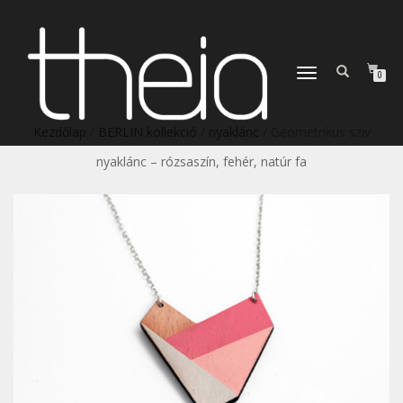
TOGGLE
0
NAVIGATION
Kezdőlap
/
BERLIN kollekció
/
nyaklánc
/ Geometrikus szív
nyaklánc – rózsaszín, fehér, natúr fa