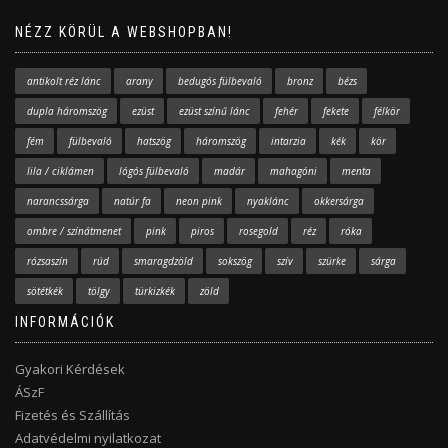
NÉZZ KÖRÜL A WEBSHOPBAN!
antikolt réz lánc
arany
bedugós fülbevaló
bronz
bézs
dupla háromszög
ezüst
ezüst színű lánc
fehér
fekete
félkör
fém
fülbevaló
hatszög
háromszög
intarzia
kék
kör
lila / ciklámen
lógós fülbevaló
madár
mahagóni
menta
narancssárga
natúr fa
neon pink
nyaklánc
okkersárga
ombre / színátmenet
pink
piros
rosegold
réz
róka
rózsaszín
rúd
smaragdzöld
sokszög
szív
szürke
sárga
sötétkék
tölgy
türkizkék
zöld
INFORMÁCIÓK
Gyakori Kérdések
ÁSzF
Fizetés és Szállítás
Adatvédelmi nyilatkozat