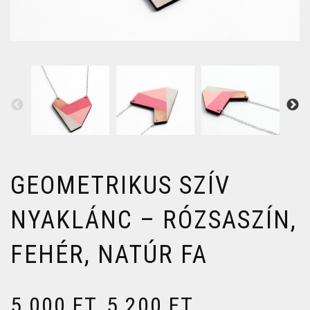
GEOMETRIKUS SZÍV
NYAKLÁNC – RÓZSASZÍN,
FEHÉR, NATÚR FA
5 000
FT
5 200
FT
–