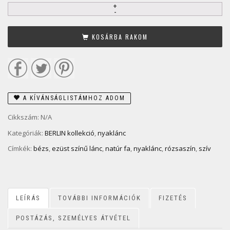
KOSÁRBA RAKOM
A KÍVÁNSÁGLISTÁMHOZ ADOM
Cikkszám:
N/A
Kategóriák:
BERLIN kollekció
,
nyaklánc
Címkék:
bézs
,
ezüst színű lánc
,
natúr fa
,
nyaklánc
,
rózsaszín
,
szív
LEÍRÁS
TOVÁBBI INFORMÁCIÓK
FIZETÉS
POSTÁZÁS, SZEMÉLYES ÁTVÉTEL