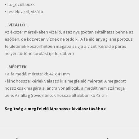
• fa: gőzölt bükk
• festék: akril, vízálló
…VÍZÁLLÓ…
Az ékszer mérsékelten vízálló, azaz nyugodtan sétálhatsz benne az
esőben, de közvetlen víznek ne tedd ki. A fa élő anyag, ami porózus
felületének köszönhetően magába szívja a vizet. Kerüld a párás
helyen történő tárolást (pl fürdőben).
…MÉRETEK…
• a fa medál mérete: kb 42 x 41 mm
• lánc hossza: kérlek válaszd ki a megfelelő méretet! A megadott
hossz csak magára a láncra vonatkozik, a medált nem számolja
bele. Az átlag (rövid) láncok hossza általában kb 43 cm.
Segítség a megfelelő lánchossz kiválasztásához