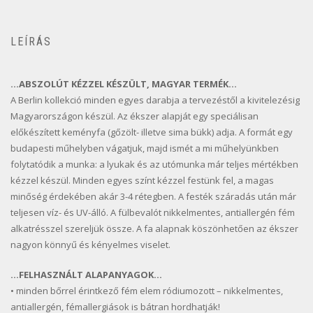
LEÍRÁS
…ABSZOLÚT KÉZZEL KÉSZÜLT, MAGYAR TERMÉK…
A Berlin kollekció minden egyes darabja a tervezéstől a kivitelezésig
Magyarországon készül. Az ékszer alapját egy speciálisan
előkészített keményfa (gőzölt- illetve sima bükk) adja. A formát egy
budapesti műhelyben vágatjuk, majd ismét a mi műhelyünkben
folytatódik a munka: a lyukak és az utómunka már teljes mértékben
kézzel készül. Minden egyes színt kézzel festünk fel, a magas
minőség érdekében akár 3-4 rétegben. A festék száradás után már
teljesen víz- és UV-álló. A fülbevalót nikkelmentes, antiallergén fém
alkatrésszel szereljük össze. A fa alapnak köszönhetően az ékszer
nagyon könnyű és kényelmes viselet.
…FELHASZNÁLT ALAPANYAGOK…
• minden bőrrel érintkező fém elem ródiumozott – nikkelmentes,
antiallergén, fémallergiások is bátran hordhatják!