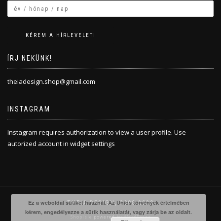
ÍRJ NEKÜNK!
theiadesign.shop@gmail.com
INSTAGRAM
Instagram requires authorization to view a user profile. Use
autorized account in widget settings
Ez a weboldal sütiket használ. Az Uniós törvények értelmében
THEIA DESIGN, 2008-2020
kérem, engedélyezze a sütik használatát, vagy zárja be az oldalt.
ShopIsle
powered by
WordPress