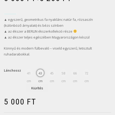
▲ egyszerű, geometrikus fa nyaklánc natúr fa, rózsaszín
(különböző árnyalati) és bézs színben
▲ az ékszer a BERLIN ékszerkollekció része
▲ az ékszer teljes egészében Magyarországon készül
Könnyű és modern fülbevaló – viseld egyszerű, letisztult
ruhadarabokkal.
Lánchossz
41
43
45
58
66
72
cm
cm
cm
cm
cm
cm
Kiürítés
5 000
FT