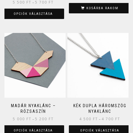
5 500
FT
5 700
FT
–
KOSÁRBA RAKOM
OPCIÓK VÁLASZTÁSA
MADÁR NYAKLÁNC –
KÉK DUPLA HÁROMSZÖG
RÓZSASZÍN
NYAKLÁNC
5 000
FT
5 200
FT
4 500
FT
4 700
FT
–
–
OPCIÓK VÁLASZTÁSA
OPCIÓK VÁLASZTÁSA