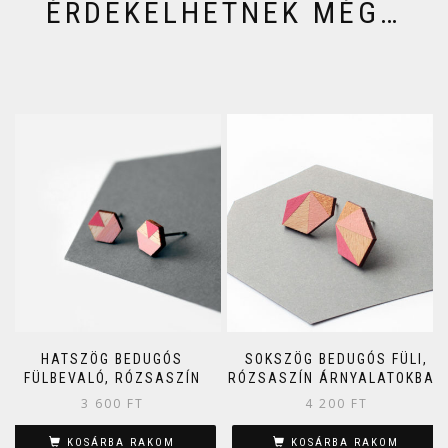
ÉRDEKELHETNEK MÉG…
HATSZÖG BEDUGÓS
SOKSZÖG BEDUGÓS FÜLI,
FÜLBEVALÓ, RÓZSASZÍN
RÓZSASZÍN ÁRNYALATOKBAN
3 600
FT
4 200
FT
KOSÁRBA RAKOM
KOSÁRBA RAKOM