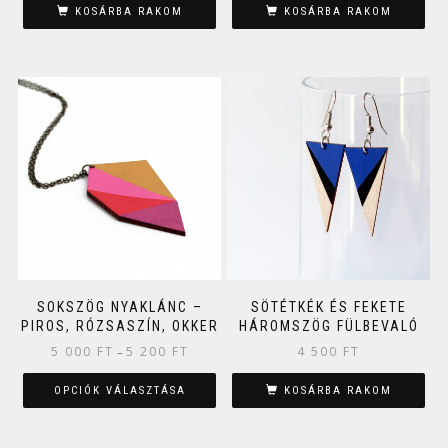
KOSÁRBA RAKOM
KOSÁRBA RAKOM
SOKSZÖG NYAKLÁNC –
SÖTÉTKÉK ÉS FEKETE
PIROS, RÓZSASZÍN, OKKER
HÁROMSZÖG FÜLBEVALÓ
5 000
FT
5 200
FT
4 500
FT
–
OPCIÓK VÁLASZTÁSA
KOSÁRBA RAKOM