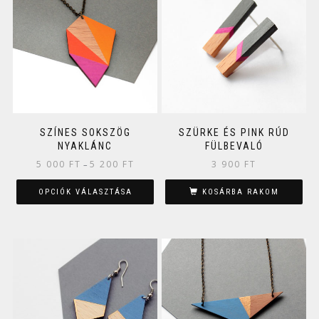
SZÍNES SOKSZÖG
SZÜRKE ÉS PINK RÚD
NYAKLÁNC
FÜLBEVALÓ
5 000
FT
5 200
FT
3 900
FT
–
OPCIÓK VÁLASZTÁSA
KOSÁRBA RAKOM