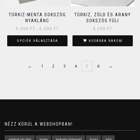
TÜRKIZ-MENTA SOKSZÖG
TÜRKIZ, ZÖLD ÉS ARANY
NYAKLÁNC
SOKSZÖG FÜLI
5 000
FT
5 200
FT
4 200
FT
–
OPCIÓK VÁLASZTÁSA
KOSÁRBA RAKOM
←
1
2
3
4
5
6
→
NÉZZ KÖRÜL A WEBSHOPBAN!
antikolt réz lánc
arany
bedugós fülbevaló
bronz
bézs