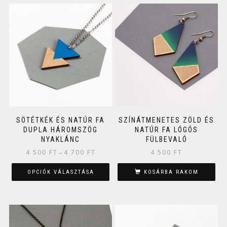
SÖTÉTKÉK ÉS NATÚR FA
SZÍNÁTMENETES ZÖLD ÉS
DUPLA HÁROMSZÖG
NATÚR FA LÓGÓS
NYAKLÁNC
FÜLBEVALÓ
4 500
FT
4 700
FT
4 500
FT
–
OPCIÓK VÁLASZTÁSA
KOSÁRBA RAKOM