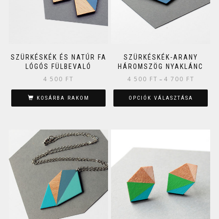
SZÜRKÉSKÉK ÉS NATÚR FA
SZÜRKÉSKÉK-ARANY
LÓGÓS FÜLBEVALÓ
HÁROMSZÖG NYAKLÁNC
4 500
FT
4 500
FT
4 700
FT
–
KOSÁRBA RAKOM
OPCIÓK VÁLASZTÁSA