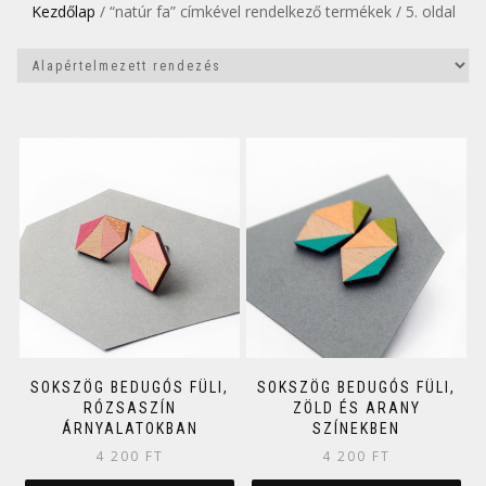
Kezdőlap
/ “natúr fa” címkével rendelkező termékek / 5. oldal
SOKSZÖG BEDUGÓS FÜLI,
SOKSZÖG BEDUGÓS FÜLI,
RÓZSASZÍN
ZÖLD ÉS ARANY
ÁRNYALATOKBAN
SZÍNEKBEN
4 200
FT
4 200
FT