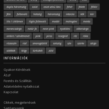
dupla háromszög
ezüst
ezüst színű lánc
fehér
fekete
félkör
fém
fülbevaló
hatszög
háromszög
intarzia
kék
kör
lila / ciklámen
lógós fülbevaló
madár
mahagóni
menta
narancssárga
natúr fa
neon pink
nyaklánc
okkersárga
ombre / színátmenet
pink
piros
rosegold
réz
róka
rózsaszín
rúd
smaragdzöld
sokszög
szív
szürke
sárga
sötétkék
tölgy
türkizkék
zöld
INFORMÁCIÓK
Gyakori Kérdések
ÁSzF
Fizetés és Szállítás
Adatvédelmi nyilatkozat
Kapcsolat
Cikkek, megjelenések
Sajtóanyagok