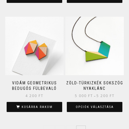
VIDÁM GEOMETRIKUS
ZÖLD-TÜRKIZKÉK SOKSZÖG
BEDUGÓS FÜLBEVALÓ
NYAKLÁNC
4 200
FT
5 000
FT
5 200
FT
–
KOSÁRBA RAKOM
OPCIÓK VÁLASZTÁSA