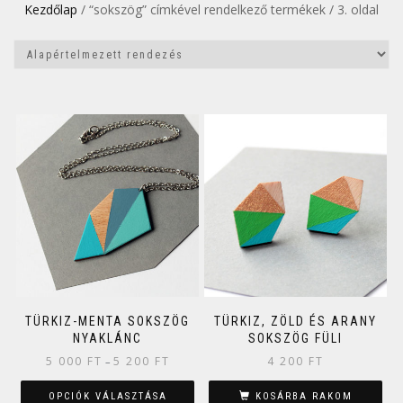
Kezdőlap
/ “sokszög” címkével rendelkező termékek / 3. oldal
TÜRKIZ-MENTA SOKSZÖG
TÜRKIZ, ZÖLD ÉS ARANY
NYAKLÁNC
SOKSZÖG FÜLI
5 000
FT
5 200
FT
4 200
FT
–
OPCIÓK VÁLASZTÁSA
KOSÁRBA RAKOM