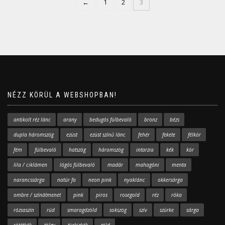
←
1
2
3
NÉZZ KÖRÜL A WEBSHOPBAN!
antikolt réz lánc
arany
bedugós fülbevaló
bronz
bézs
dupla háromszög
ezüst
ezüst színű lánc
fehér
fekete
félkör
fém
fülbevaló
hatszög
háromszög
intarzia
kék
kör
lila / ciklámen
lógós fülbevaló
madár
mahagóni
menta
narancssárga
natúr fa
neon pink
nyaklánc
okkersárga
ombre / színátmenet
pink
piros
rosegold
réz
róka
rózsaszín
rúd
smaragdzöld
sokszög
szív
szürke
sárga