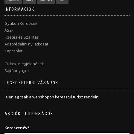
sötétkék
tölgy
türkizkék
zöld
INFORMÁCIÓK
Gyakori Kérdések
ÁSzF
Fizetés és Szállítás
Adatvédelmi nyilatkozat
Kapcsolat
Cikkek, megjelenések
Sajtóanyagok
LEGKÖZELEBBI VÁSÁROK
Jelenleg csak a webshopon keresztül tudsz rendelni.
AKCIÓK, ÚJDONSÁGOK
Keresztnév*