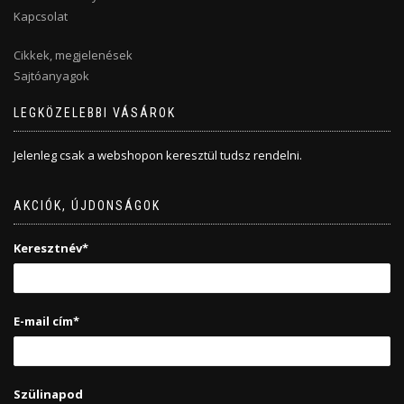
Kapcsolat
Cikkek, megjelenések
Sajtóanyagok
LEGKÖZELEBBI VÁSÁROK
Jelenleg csak a webshopon keresztül tudsz rendelni.
AKCIÓK, ÚJDONSÁGOK
Keresztnév*
E-mail cím*
Szülinapod