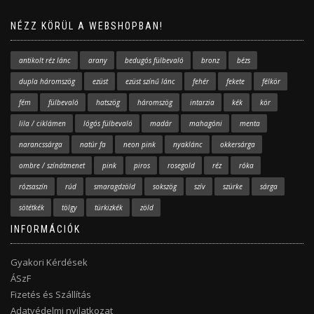
NÉZZ KÖRÜL A WEBSHOPBAN!
antikolt réz lánc
arany
bedugós fülbevaló
bronz
bézs
dupla háromszög
ezüst
ezüst színű lánc
fehér
fekete
félkör
fém
fülbevaló
hatszög
háromszög
intarzia
kék
kör
lila / ciklámen
lógós fülbevaló
madár
mahagóni
menta
narancssárga
natúr fa
neon pink
nyaklánc
okkersárga
ombre / színátmenet
pink
piros
rosegold
réz
róka
rózsaszín
rúd
smaragdzöld
sokszög
szív
szürke
sárga
sötétkék
tölgy
türkizkék
zöld
INFORMÁCIÓK
Gyakori Kérdések
ÁSzF
Fizetés és Szállítás
Adatvédelmi nyilatkozat