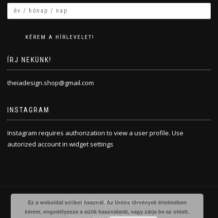
ÍRJ NEKÜNK!
theiadesign.shop@gmail.com
INSTAGRAM
Instagram requires authorization to view a user profile. Use
autorized account in widget settings
THEIA DESIGN, 2008-2020
Ez a weboldal sütiket használ. Az Uniós törvények értelmében
kérem, engedélyezze a sütik használatát, vagy zárja be az oldalt.
ShopIsle
powered by
WordPress