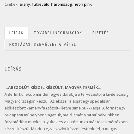
Címkék:
arany
,
fülbevaló
,
háromszög
,
neon pink
LEÍRÁS
TOVÁBBI INFORMÁCIÓK
FIZETÉS
POSTÁZÁS, SZEMÉLYES ÁTVÉTEL
LEÍRÁS
…ABSZOLÚT KÉZZEL KÉSZÜLT, MAGYAR TERMÉK…
A Berlin kollekció minden egyes darabja a tervezéstől a kivitelezésig
Magyarországon készül. Az ékszer alapját egy speciálisan
előkészített keményfa (gőzölt- illetve sima bükk) adja. A formát egy
budapesti műhelyben vágatjuk, majd ismét a mi műhelyünkben
folytatódik a munka: a lyukak és az utómunka már teljes mértékben
kézzel készül. Minden egyes színt kézzel festünk fel, a magas