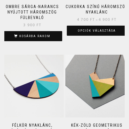
OMBRE SÁRGA-NARANCS
CUKORKA SZÍNŰ HÁROMSZÖG
NYÚJTOTT HÁROMSZÖG
NYAKLÁNC
FÜLBEVALÓ
4 700
FT
4 900
FT
–
3 900
FT
OPCIÓK VÁLASZTÁSA
KOSÁRBA RAKOM
FÉLKÖR NYAKLÁNC,
KÉK-ZÖLD GEOMETRIKUS