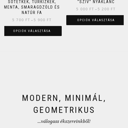
SÖTÉTKÉK, TÜRKIZKÉK,
“SZÍV” NYAKLÁNC
MENTA, SMARAGDZÖLD ÉS
5 000
FT
5 200
FT
–
NATÚR FA
5 700
FT
5 900
FT
–
OPCIÓK VÁLASZTÁSA
OPCIÓK VÁLASZTÁSA
MODERN, MINIMÁL,
GEOMETRIKUS
...válogass ékszereinkből!