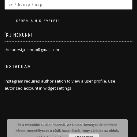
ÍRJ NEKÜNK!
theiadesign.shop@gmail.com
INSTAGRAM
Instagram requires authorization to view a user profile. Use
autorized account in widget settings
Ez a weboldal sütiket használ. Az Uniós törvények értelmében
THEIA DESIGN, 2008-2020
kérem, engedélyezze a sütik használatát, vagy zárja be az oldalt.
ShopIsle
powered by
WordPress