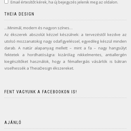
Email értesítőt kérek, ha új bejegyzés jelenik meg az oldalon.
THEIA DESIGN
…Minimál, modern és nagyon színes…
Az ékszerek abszolút kézzel készülnek: a tervezéstől kezdve az
utolsó mozzanatokig nagy odafigyeléssel, egyedileg készül minden
darab. A natúr alapanyag mellett – mint a fa – nagy hangsúlyt
fektetek a hordhatóságra: kizárólag nikkelmentes, antiallergén
kiegészítőket használok, hogy a fémallergiás vásárlók is bátran
viselhessék a TheiaDesign ékszereket.
FENT VAGYUNK A FACEBOOKON IS!
AJÁNLÓ