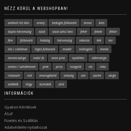
NÉZZ KÖRÜL A WEBSHOPBAN!
antikolt réz lánc
arany
bedugós fülbevaló
bronz
bézs
dupla háromszög
ezüst
ezüst színű lánc
fehér
fekete
félkör
fém
fülbevaló
hatszög
háromszög
intarzia
kék
kör
lila / ciklámen
lógós fülbevaló
madár
mahagóni
menta
narancssárga
natúr fa
neon pink
nyaklánc
okkersárga
ombre / színátmenet
pink
piros
rosegold
réz
róka
rózsaszín
rúd
smaragdzöld
sokszög
szív
szürke
sárga
sötétkék
tölgy
türkizkék
zöld
INFORMÁCIÓK
Gyakori Kérdések
ÁSzF
Fizetés és Szállítás
Adatvédelmi nyilatkozat