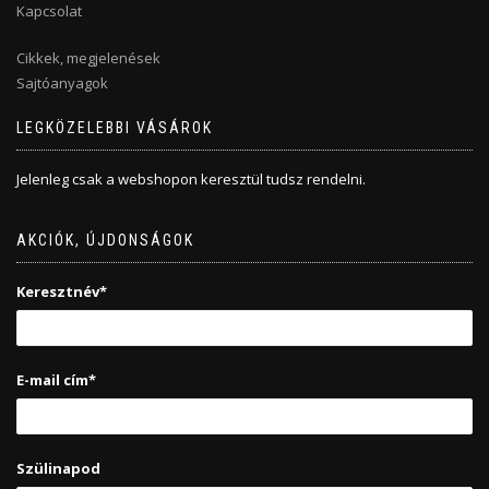
Kapcsolat
Cikkek, megjelenések
Sajtóanyagok
LEGKÖZELEBBI VÁSÁROK
Jelenleg csak a webshopon keresztül tudsz rendelni.
AKCIÓK, ÚJDONSÁGOK
Keresztnév*
E-mail cím*
Szülinapod