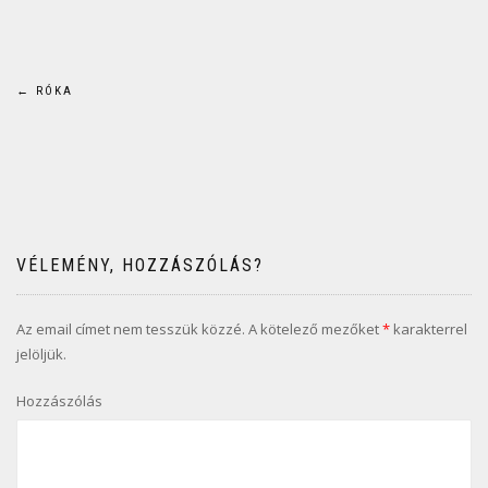
Bejegyzés
←
RÓKA
navigáció
VÉLEMÉNY, HOZZÁSZÓLÁS?
Az email címet nem tesszük közzé.
A kötelező mezőket
*
karakterrel
jelöljük.
Hozzászólás