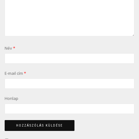
Név
*
E-mail cím
*
Honlap