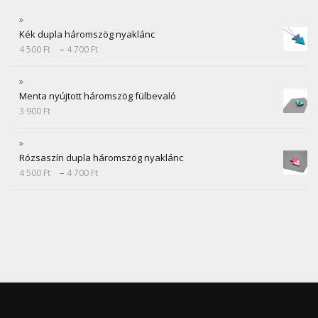
Kék dupla háromszög nyaklánc
–
4 500
Ft
4 700
Ft
Menta nyújtott háromszög fülbevaló
3 900
Ft
Rózsaszín dupla háromszög nyaklánc
–
4 500
Ft
4 700
Ft