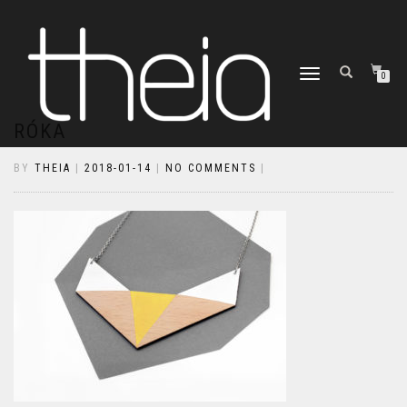
TOGGLE
0
NAVIGATION
RÓKA
BY
THEIA
|
2018-01-14
|
NO COMMENTS
|