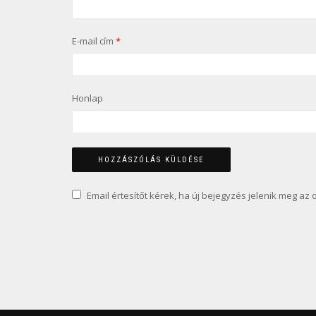
E-mail cím
*
Honlap
Email értesítőt kérek, ha új bejegyzés jelenik meg az 