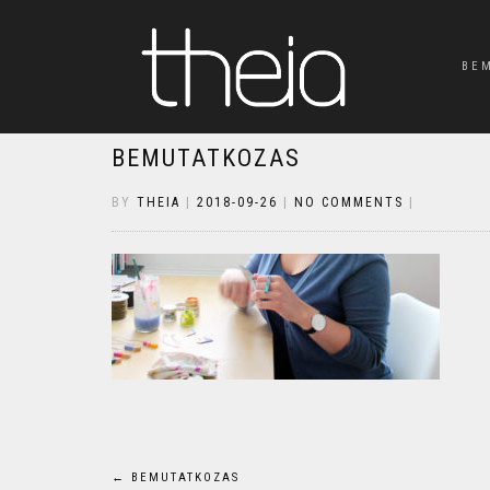
BE
BEMUTATKOZAS
BY
THEIA
|
2018-09-26
|
NO COMMENTS
|
Bejegyzés
←
BEMUTATKOZAS