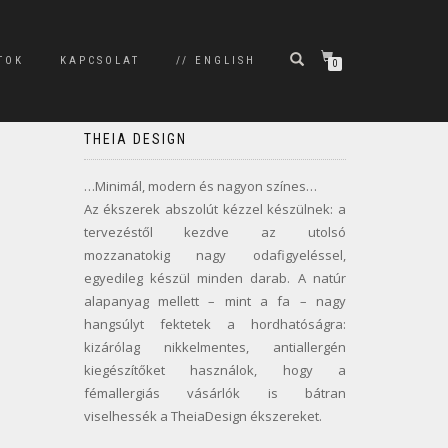
TOK
KAPCSOLAT
// ENGLISH
0
THEIA DESIGN
…Minimál, modern és nagyon színes…
Az ékszerek abszolút kézzel készülnek: a
tervezéstől kezdve az utolsó
mozzanatokig nagy odafigyeléssel,
egyedileg készül minden darab. A natúr
alapanyag mellett – mint a fa – nagy
hangsúlyt fektetek a hordhatóságra:
kizárólag nikkelmentes, antiallergén
kiegészítőket használok, hogy a
fémallergiás vásárlók is bátran
viselhessék a TheiaDesign ékszereket.