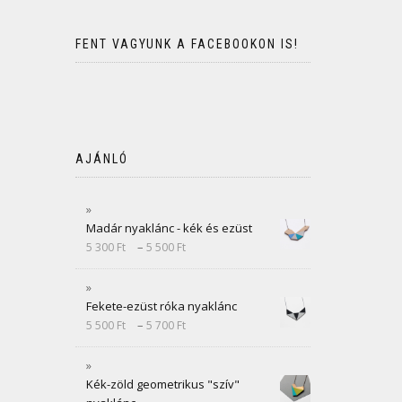
FENT VAGYUNK A FACEBOOKON IS!
AJÁNLÓ
Madár nyaklánc - kék és ezüst
–
5 300
Ft
5 500
Ft
Fekete-ezüst róka nyaklánc
–
5 500
Ft
5 700
Ft
Kék-zöld geometrikus "szív"