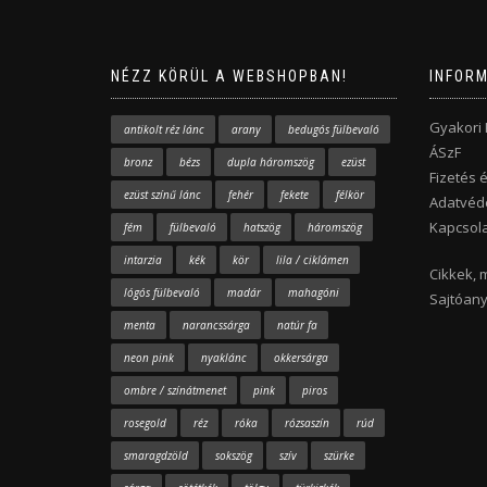
NÉZZ KÖRÜL A WEBSHOPBAN!
INFOR
Gyakori
antikolt réz lánc
arany
bedugós fülbevaló
ÁSzF
bronz
bézs
dupla háromszög
ezüst
Fizetés é
ezüst színű lánc
fehér
fekete
félkör
Adatvéde
Kapcsola
fém
fülbevaló
hatszög
háromszög
intarzia
kék
kör
lila / ciklámen
Cikkek, 
lógós fülbevaló
madár
mahagóni
Sajtóan
menta
narancssárga
natúr fa
neon pink
nyaklánc
okkersárga
ombre / színátmenet
pink
piros
rosegold
réz
róka
rózsaszín
rúd
smaragdzöld
sokszög
szív
szürke