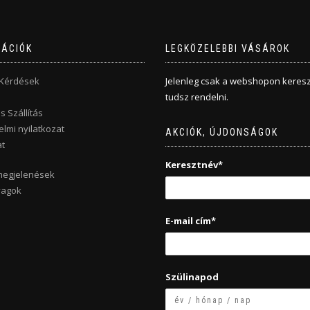
MÁCIÓK
LEGKÖZELEBBI VÁSÁROK
 Kérdések
Jelenleg csak a webshopon keresz
tudsz rendelni.
s Szállítás
lmi nyilatkozat
AKCIÓK, ÚJDONSÁGOK
t
Keresztnév*
megjelenések
yagok
E-mail cím*
Szülinapod