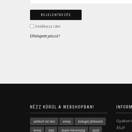
BEJELENTKEZÉS
Emlékezz rám
Elfelejtett jelszó?
NÉZZ KÖRÜL A WEBSHOPBAN!
INFOR
Gyakori
antikolt réz lánc
arany
bedugós fülbevaló
ÁSzF
bronz
bézs
dupla háromszög
ezüst