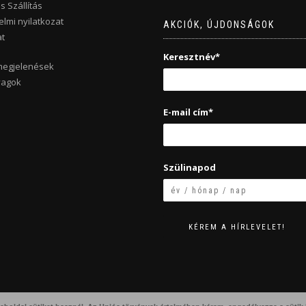
s Szállítás
lmi nyilatkozat
AKCIÓK, ÚJDONSÁGOK
t
Keresztnév*
megjelenések
yagok
E-mail cím*
Szülinapod