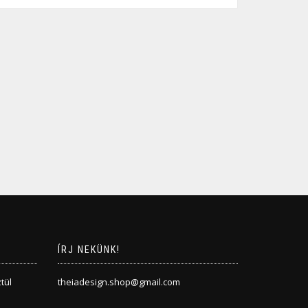
ÍRJ NEKÜNK!
tül
theiadesign.shop@gmail.com