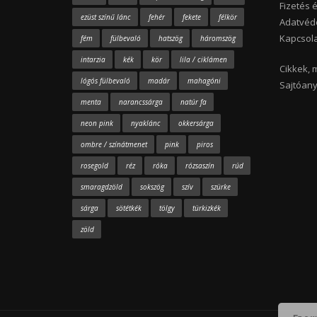
Fizetés é
ezüst színű lánc
fehér
fekete
félkör
Adatvéde
Kapcsola
fém
fülbevaló
hatszög
háromszög
intarzia
kék
kör
lila / ciklámen
Cikkek, 
lógós fülbevaló
madár
mahagóni
Sajtóan
menta
narancssárga
natúr fa
neon pink
nyaklánc
okkersárga
ombre / színátmenet
pink
piros
rosegold
réz
róka
rózsaszín
rúd
smaragdzöld
sokszög
szív
szürke
sárga
sötétkék
tölgy
türkizkék
zöld