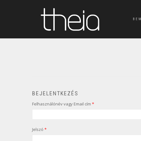
BE
BEJELENTKEZÉS
Felhasználónév vagy Email cím
*
Jelszó
*