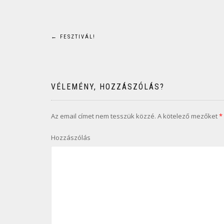
Bejegyzés
←
FESZTIVÁL!
navigáció
VÉLEMÉNY, HOZZÁSZÓLÁS?
Az email címet nem tesszük közzé.
A kötelező mezőket
*
Hozzászólás