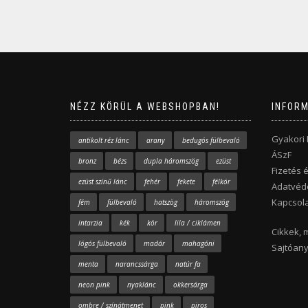
NÉZZ KÖRÜL A WEBSHOPBAN!
INFOR
Gyakori
antikolt réz lánc
arany
bedugós fülbevaló
ÁSzF
bronz
bézs
dupla háromszög
ezüst
Fizetés é
ezüst színű lánc
fehér
fekete
félkör
Adatvéde
Kapcsola
fém
fülbevaló
hatszög
háromszög
intarzia
kék
kör
lila / ciklámen
Cikkek, 
lógós fülbevaló
madár
mahagóni
Sajtóan
menta
narancssárga
natúr fa
neon pink
nyaklánc
okkersárga
ombre / színátmenet
pink
piros