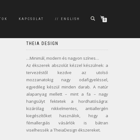
TOK
KAPCSOLAT
// ENGLISH
0
THEIA DESIGN
…Minimál, modern és nagyon színes…
Az ékszerek abszolút kézzel készülnek: a
tervezéstől kezdve az utolsó
mozzanatokig nagy odafigyeléssel,
egyedileg készül minden darab. A natúr
alapanyag mellett – mint a fa – nagy
hangsúlyt fektetek a hordhatóságra:
kizárólag nikkelmentes, antiallergén
kiegészítőket használok, hogy a
fémallergiás vásárlók is bátran
viselhessék a TheiaDesign ékszereket.