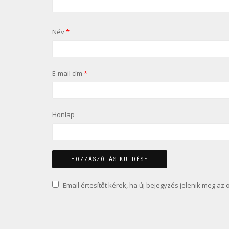
Név
*
E-mail cím
*
Honlap
Email értesítőt kérek, ha új bejegyzés jelenik meg az 