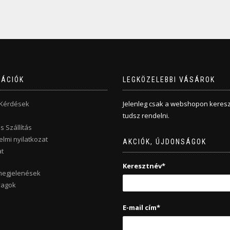
MÁCIÓK
LEGKÖZELEBBI VÁSÁROK
 Kérdések
Jelenleg csak a webshopon keresz
tudsz rendelni.
s Szállítás
lmi nyilatkozat
AKCIÓK, ÚJDONSÁGOK
t
Keresztnév*
megjelenések
yagok
E-mail cím*