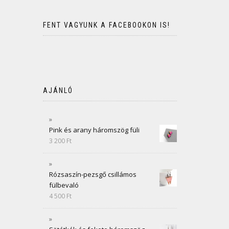
FENT VAGYUNK A FACEBOOKON IS!
AJÁNLÓ
Pink és arany háromszög füli
3 200
Ft
Rózsaszín-pezsgő csillámos
fülbevaló
4 500
Ft