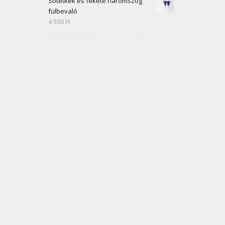
Sötétkék és fekete háromszög
fülbevaló
4 500
Ft