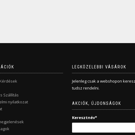
MÁCIÓK
LEGKÖZELEBBI VÁSÁROK
 Kérdések
Jelenleg csak a webshopon keresz
tudsz rendelni.
s Szállítás
lmi nyilatkozat
AKCIÓK, ÚJDONSÁGOK
t
Keresztnév*
megjelenések
yagok