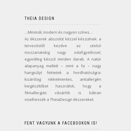
THEIA DESIGN
…Minimál, modern és nagyon színes…
Az ékszerek abszolút kézzel készülnek: a
tervezéstől kezdve az utolsó
mozzanatokig nagy odafigyeléssel,
egyedileg készül minden darab. A natúr
alapanyag mellett – mint a fa – nagy
hangsúlyt fektetek a hordhatóságra:
kizárólag nikkelmentes, antiallergén
kiegészítőket használok, hogy a
fémallergiás vásárlók is bátran
viselhessék a TheiaDesign ékszereket.
FENT VAGYUNK A FACEBOOKON IS!