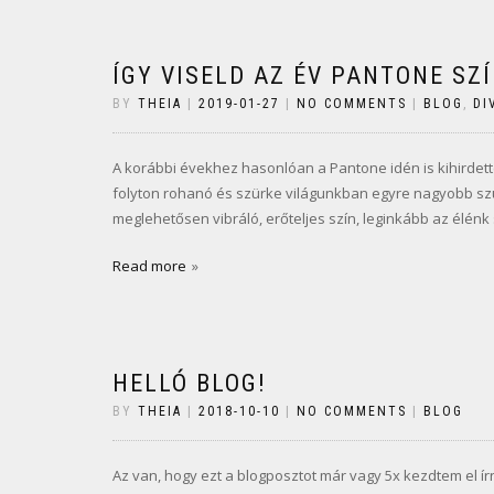
ÍGY VISELD AZ ÉV PANTONE SZÍ
BY
THEIA
|
2019-01-27
|
NO COMMENTS
|
BLOG
,
DI
A korábbi évekhez hasonlóan a Pantone idén is kihirdette a
folyton rohanó és szürke világunkban egyre nagyobb szü
meglehetősen vibráló, erőteljes szín, leginkább az élénk 
Read more
HELLÓ BLOG!
BY
THEIA
|
2018-10-10
|
NO COMMENTS
|
BLOG
Az van, hogy ezt a blogposztot már vagy 5x kezdtem el í