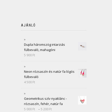
AJÁNLÓ
Dupla háromszög intarziás
fülbevaló, mahagóni
5 900
Ft
Neon rózsaszín és natúr fa lógós
fülbevaló
4 500
Ft
Geometrikus szív nyaklánc -
rózsaszín, fehér, natúr fa
–
5 000
Ft
5 200
Ft