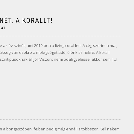
NÉT, A KORALLT!
VAT
z év színét, ami 2019-ben a living coral lett. A cég szerint a mai,
kség van ezekre a melegséget adó, élénk színekre. A korall
színtípusoknak áll jól. Viszont némi odafigyeléssel akkor sem […]
rni a böngészőben, fejben pedig még ennél is többször. Kell nekem