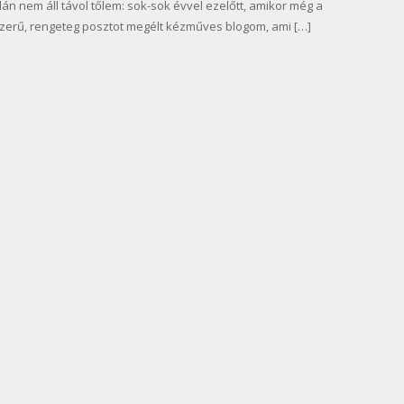
lán nem áll távol tőlem: sok-sok évvel ezelőtt, amikor még a
pszerű, rengeteg posztot megélt kézműves blogom, ami […]