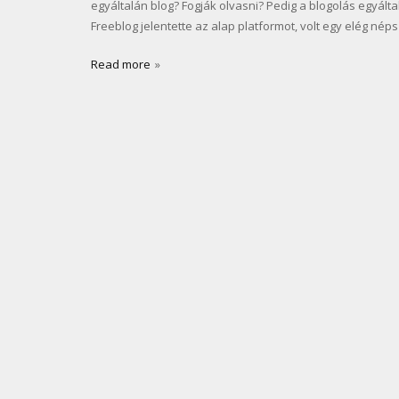
egyáltalán blog? Fogják olvasni? Pedig a blogolás egyálta
Freeblog jelentette az alap platformot, volt egy elég né
Read more