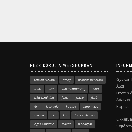
NÉZZ KÖRÜL A WEBSHOPBAN!
INFOR
Gyakori
antikolt réz lánc
arany
bedugós fülbevaló
ÁSzF
bronz
bézs
dupla háromszög
ezüst
Fizetés é
ezüst színű lánc
fehér
fekete
félkör
Adatvéde
Kapcsola
fém
fülbevaló
hatszög
háromszög
intarzia
kék
kör
lila / ciklámen
Cikkek, 
lógós fülbevaló
madár
mahagóni
Sajtóan