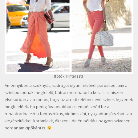
[fotók: Pinterest]
Amennyiben a szoknyát, nadrágot olyan felsővel párosítod, ami a
színtípusodnak megfelelő, bátran hordhatod a korallt is, hiszen
elsősorban az a fontos, hogy az arc közelében levő színek legyenek
megfelelőek. Ha pedig óvatosabban csempésznéd be a
ruhatáradba ezt a fantasztikus, vidám színt, nyugodtan játszhatsz a
kiegészítőkkel: körömlakk, ékszer – de én például nagyon szívesen
hordanám cipőként is.