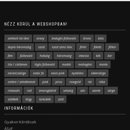
NÉZZ KÖRÜL A WEBSHOPBAN!
antikolt réz lánc
arany
bedugós fülbevaló
bronz
bézs
dupla háromszög
ezüst
ezüst színű lánc
fehér
fekete
félkör
fém
fülbevaló
hatszög
háromszög
intarzia
kék
kör
lila / ciklámen
lógós fülbevaló
madár
mahagóni
menta
narancssárga
natúr fa
neon pink
nyaklánc
okkersárga
ombre / színátmenet
pink
piros
rosegold
réz
róka
rózsaszín
rúd
smaragdzöld
sokszög
szív
szürke
sárga
sötétkék
tölgy
türkizkék
zöld
INFORMÁCIÓK
Gyakori Kérdések
ÁSzF