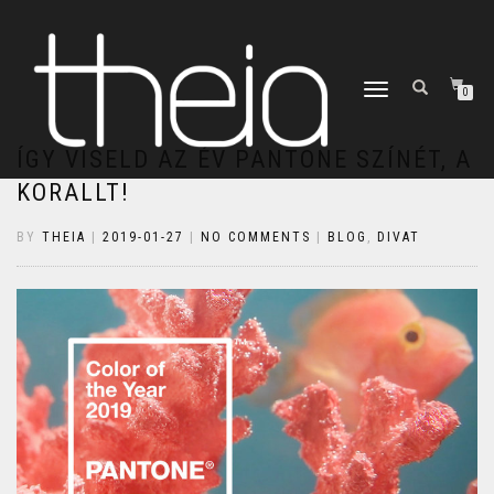
TOGGLE
0
NAVIGATION
ÍGY VISELD AZ ÉV PANTONE SZÍNÉT, A
KORALLT!
BY
THEIA
|
2019-01-27
|
NO COMMENTS
|
BLOG
,
DIVAT