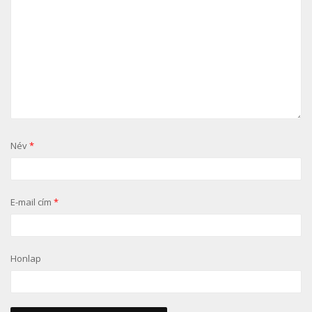
Név
*
E-mail cím
*
Honlap