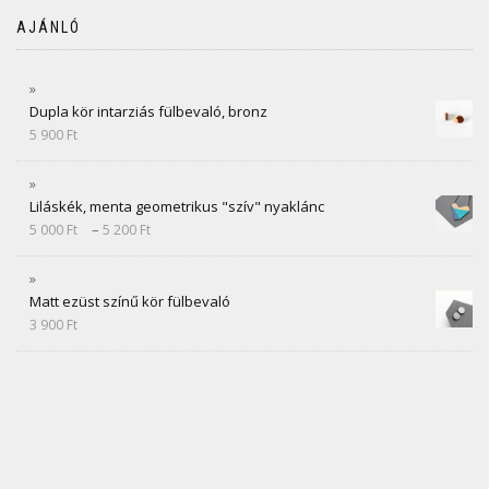
AJÁNLÓ
Dupla kör intarziás fülbevaló, bronz
5 900
Ft
Liláskék, menta geometrikus "szív" nyaklánc
–
5 000
Ft
5 200
Ft
Matt ezüst színű kör fülbevaló
3 900
Ft