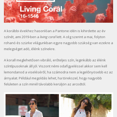
A korábbi évekhez hasonlóan a Pantone idén is kihirdette az év
színét, ami 2019-ben a
living coral
lett. A cég szerint a mai, folyton
rohanó és szürke világunkban egyre nagyobb szükség van ezekre a
melegséget adó, élénk színekre.
A korall meglehetősen vibráló, erőteljes szín, leginkább az élénk
színtípusoknak áll jól. Viszont némi odafigyeléssel akkor sem kell
lemondanod a viseléséről, ha számodra nem a legelőnyösebb ez az
árnyalat. Például megoldás lehet, ha törekszel, hogy nagyobb
felületen a szín minél távolabb kerüljön az arcodtól.