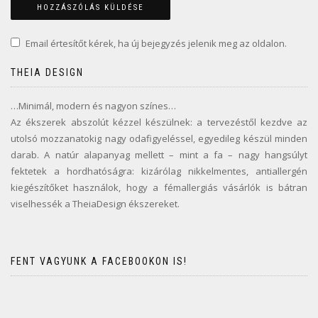
Email értesítőt kérek, ha új bejegyzés jelenik meg az oldalon.
THEIA DESIGN
…Minimál, modern és nagyon színes…
Az ékszerek abszolút kézzel készülnek: a tervezéstől kezdve az
utolsó mozzanatokig nagy odafigyeléssel, egyedileg készül minden
darab. A natúr alapanyag mellett – mint a fa – nagy hangsúlyt
fektetek a hordhatóságra: kizárólag nikkelmentes, antiallergén
kiegészítőket használok, hogy a fémallergiás vásárlók is bátran
viselhessék a TheiaDesign ékszereket.
FENT VAGYUNK A FACEBOOKON IS!