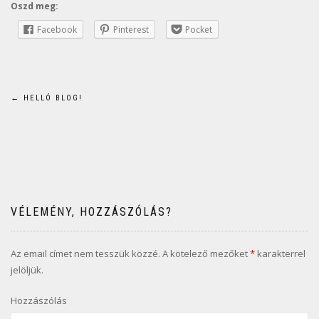
Oszd meg:
Facebook
Pinterest
Pocket
Bejegyzés
←
HELLÓ BLOG!
navigáció
VÉLEMÉNY, HOZZÁSZÓLÁS?
Az email címet nem tesszük közzé.
A kötelező mezőket
*
karakterrel
jelöljük.
Hozzászólás