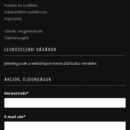
Fizetés és Szállítás
Adatvédelmi nyilatkozat
Kapcsolat
Cikkek, megjelenések
Sajtóanyagok
LEGKÖZELEBBI VÁSÁROK
Jelenleg csak a webshopon keresztül tudsz rendelni.
AKCIÓK, ÚJDONSÁGOK
Keresztnév*
E-mail cím*