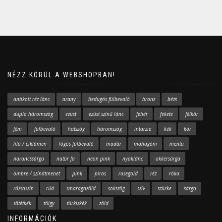
NÉZZ KÖRÜL A WEBSHOPBAN!
antikolt réz lánc
arany
bedugós fülbevaló
bronz
bézs
dupla háromszög
ezüst
ezüst színű lánc
fehér
fekete
félkör
fém
fülbevaló
hatszög
háromszög
intarzia
kék
kör
lila / ciklámen
lógós fülbevaló
madár
mahagóni
menta
narancssárga
natúr fa
neon pink
nyaklánc
okkersárga
ombre / színátmenet
pink
piros
rosegold
réz
róka
rózsaszín
rúd
smaragdzöld
sokszög
szív
szürke
sárga
sötétkék
tölgy
türkizkék
zöld
INFORMÁCIÓK