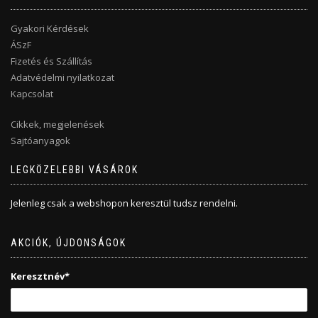
Gyakori Kérdések
ÁSzF
Fizetés és Szállítás
Adatvédelmi nyilatkozat
Kapcsolat
Cikkek, megjelenések
Sajtóanyagok
LEGKÖZELEBBI VÁSÁROK
Jelenleg csak a webshopon keresztül tudsz rendelni.
AKCIÓK, ÚJDONSÁGOK
Keresztnév*