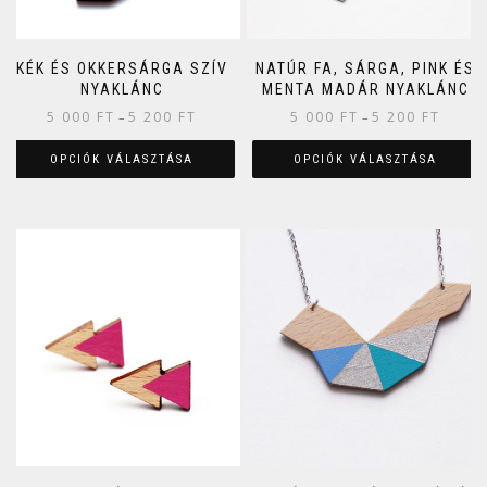
KÉK ÉS OKKERSÁRGA SZÍV
NATÚR FA, SÁRGA, PINK ÉS
NYAKLÁNC
MENTA MADÁR NYAKLÁNC
5 000
FT
5 200
FT
5 000
FT
5 200
FT
–
–
OPCIÓK VÁLASZTÁSA
OPCIÓK VÁLASZTÁSA