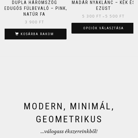
DUPLA HÁROMSZÖG
MADÁR NYAKLÁNC – KÉK ÉS
BEDUGÓS FÜLBEVALÓ – PINK,
EZÜST
NATÚR FA
5 300
FT
5 500
FT
–
3 900
FT
OPCIÓK VÁLASZTÁSA
KOSÁRBA RAKOM
MODERN, MINIMÁL,
GEOMETRIKUS
...válogass ékszereinkből!