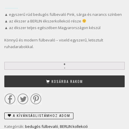
▲ egyszerű rúd bedugós fülbevaló Pink, sárga és narancs színben
▲ az ékszer a BERLIN ékszerkollekció része
▲ az ékszer teljes egészében Magyarországon készül
Könnyű és modern fülbevaló – viseld egyszerű, letisztult
ruhadarabokkal.
KOSÁRBA RAKOM
A KÍVÁNSÁGLISTÁMHOZ ADOM
Kategóriák:
bedugós fülbevaló
,
BERLIN kollekció