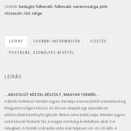
Címkék:
bedugós fülbevaló
,
fülbevaló
,
narancssárga
,
pink
,
rózsaszín
,
rúd
,
sárga
LEÍRÁS
TOVÁBBI INFORMÁCIÓK
FIZETÉS
POSTÁZÁS, SZEMÉLYES ÁTVÉTEL
LEÍRÁS
…ABSZOLÚT KÉZZEL KÉSZÜLT, MAGYAR TERMÉK…
A Berlin kollekció minden egyes darabja a tervezéstől a kivitelezésig
Magyarországon készül. Az ékszer alapját egy speciálisan
előkészített keményfa (gőzölt- illetve sima bükk) adja. Minden egyes
színt kézzel festünk fel, a magas minőség érdekében akár 3-4
rétegben. A festék száradás után már teljesen víz- és UV-álló. A