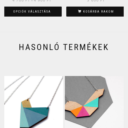
4 700
FT
4 900
FT
3 600
FT
–
OPCIÓK VÁLASZTÁSA
KOSÁRBA RAKOM
HASONLÓ TERMÉKEK