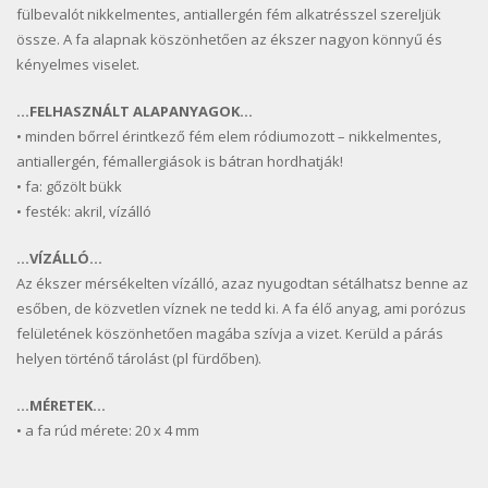
fülbevalót nikkelmentes, antiallergén fém alkatrésszel szereljük
össze. A fa alapnak köszönhetően az ékszer nagyon könnyű és
kényelmes viselet.
…FELHASZNÁLT ALAPANYAGOK…
• minden bőrrel érintkező fém elem ródiumozott – nikkelmentes,
antiallergén, fémallergiások is bátran hordhatják!
• fa: gőzölt bükk
• festék: akril, vízálló
…VÍZÁLLÓ…
Az ékszer mérsékelten vízálló, azaz nyugodtan sétálhatsz benne az
esőben, de közvetlen víznek ne tedd ki. A fa élő anyag, ami porózus
felületének köszönhetően magába szívja a vizet. Kerüld a párás
helyen történő tárolást (pl fürdőben).
…MÉRETEK…
• a fa rúd mérete: 20 x 4 mm