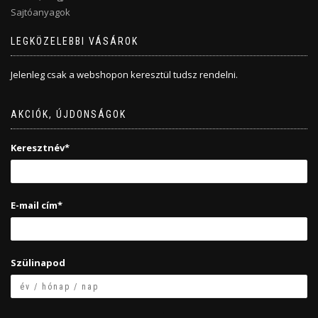
Sajtóanyagok
LEGKÖZELEBBI VÁSÁROK
Jelenleg csak a webshopon keresztül tudsz rendelni.
AKCIÓK, ÚJDONSÁGOK
Keresztnév*
E-mail cím*
Szülinapod