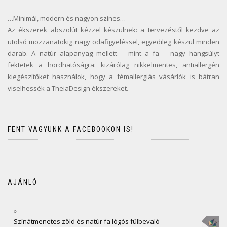
…Minimál, modern és nagyon színes…
Az ékszerek abszolút kézzel készülnek: a tervezéstől kezdve az
utolsó mozzanatokig nagy odafigyeléssel, egyedileg készül minden
darab. A natúr alapanyag mellett – mint a fa – nagy hangsúlyt
fektetek a hordhatóságra: kizárólag nikkelmentes, antiallergén
kiegészítőket használok, hogy a fémallergiás vásárlók is bátran
viselhessék a TheiaDesign ékszereket.
FENT VAGYUNK A FACEBOOKON IS!
AJÁNLÓ
Színátmenetes zöld és natúr fa lógós fülbevaló