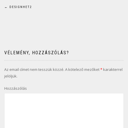
Bejegyzés
←
DESIGNHET2
navigáció
VÉLEMÉNY, HOZZÁSZÓLÁS?
Az email címet nem tesszük közzé.
A kötelező mezőket
*
karakterrel
jelöljük.
Hozzászólás