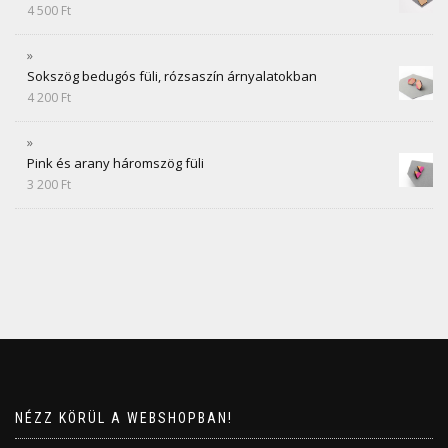
4 500
Ft
Sokszög bedugós füli, rózsaszín árnyalatokban
4 200
Ft
Pink és arany háromszög füli
3 200
Ft
NÉZZ KÖRÜL A WEBSHOPBAN!