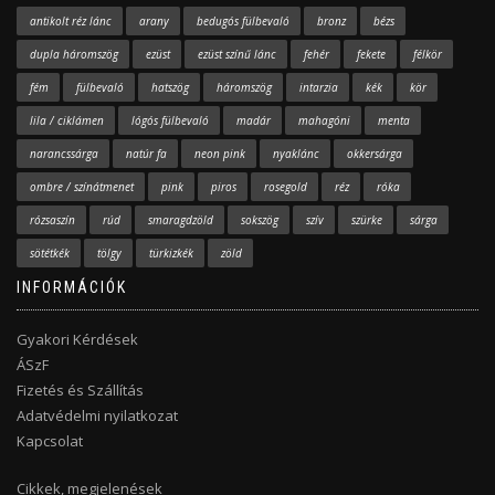
antikolt réz lánc
arany
bedugós fülbevaló
bronz
bézs
dupla háromszög
ezüst
ezüst színű lánc
fehér
fekete
félkör
fém
fülbevaló
hatszög
háromszög
intarzia
kék
kör
lila / ciklámen
lógós fülbevaló
madár
mahagóni
menta
narancssárga
natúr fa
neon pink
nyaklánc
okkersárga
ombre / színátmenet
pink
piros
rosegold
réz
róka
rózsaszín
rúd
smaragdzöld
sokszög
szív
szürke
sárga
sötétkék
tölgy
türkizkék
zöld
INFORMÁCIÓK
Gyakori Kérdések
ÁSzF
Fizetés és Szállítás
Adatvédelmi nyilatkozat
Kapcsolat
Cikkek, megjelenések