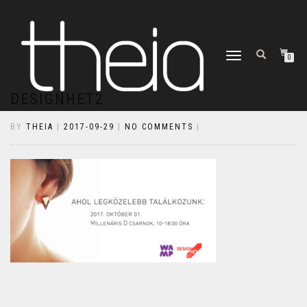
TOGGLE
0
NAVIGATION
DESIGNHET2
BY
THEIA
|
2017-09-29
|
NO COMMENTS
|