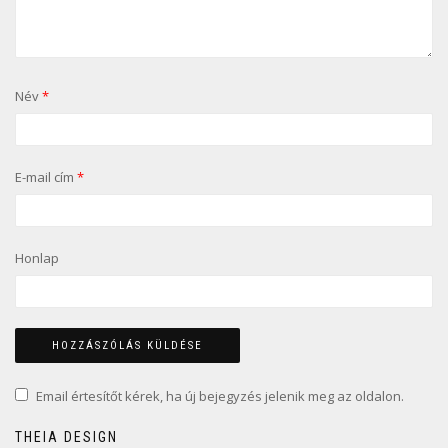
Név
*
E-mail cím
*
Honlap
Email értesítőt kérek, ha új bejegyzés jelenik meg az oldalon.
THEIA DESIGN