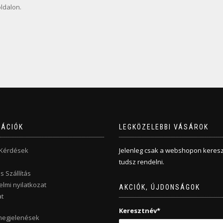
oldalon.
MÁCIÓK
LEGKÖZELEBBI VÁSÁROK
 Kérdések
Jelenleg csak a webshopon keresz
tudsz rendelni.
s Szállítás
lmi nyilatkozat
AKCIÓK, ÚJDONSÁGOK
t
Keresztnév*
megjelenések