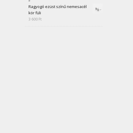
Ragyogó ezüst színű nemesacél
kör füli
3 600
Ft