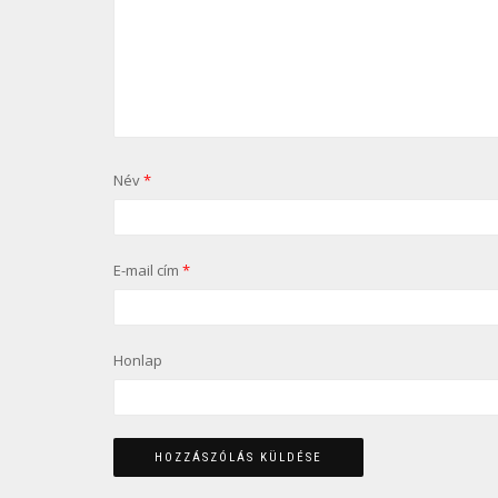
Név
*
E-mail cím
*
Honlap