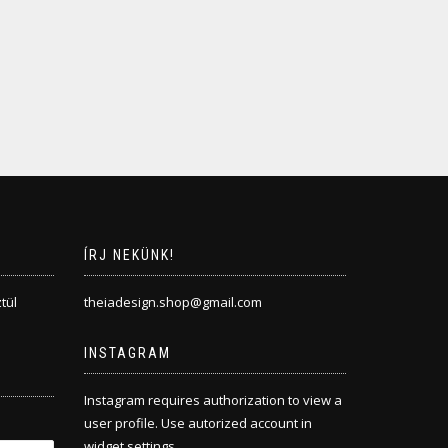
ÍRJ NEKÜNK!
tül
theiadesign.shop@gmail.com
INSTAGRAM
Instagram requires authorization to view a
user profile. Use autorized account in
widget settings