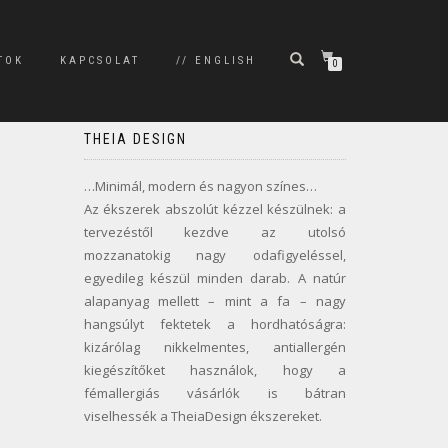
TOK
KAPCSOLAT
// ENGLISH
0
THEIA DESIGN
…Minimál, modern és nagyon színes…
Az ékszerek abszolút kézzel készülnek: a
tervezéstől kezdve az utolsó
mozzanatokig nagy odafigyeléssel,
egyedileg készül minden darab. A natúr
alapanyag mellett – mint a fa – nagy
hangsúlyt fektetek a hordhatóságra:
kizárólag nikkelmentes, antiallergén
kiegészítőket használok, hogy a
fémallergiás vásárlók is bátran
viselhessék a TheiaDesign ékszereket.