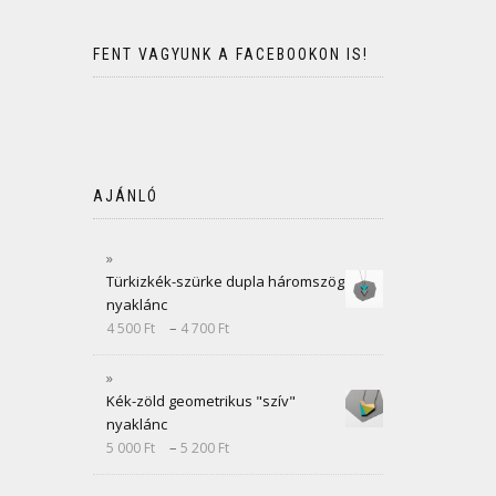
FENT VAGYUNK A FACEBOOKON IS!
AJÁNLÓ
Türkizkék-szürke dupla háromszög
nyaklánc
–
4 500
Ft
4 700
Ft
Kék-zöld geometrikus "szív"
nyaklánc
–
5 000
Ft
5 200
Ft