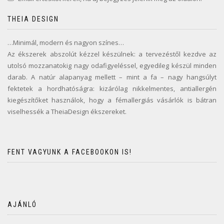
THEIA DESIGN
…Minimál, modern és nagyon színes…
Az ékszerek abszolút kézzel készülnek: a tervezéstől kezdve az
utolsó mozzanatokig nagy odafigyeléssel, egyedileg készül minden
darab. A natúr alapanyag mellett – mint a fa – nagy hangsúlyt
fektetek a hordhatóságra: kizárólag nikkelmentes, antiallergén
kiegészítőket használok, hogy a fémallergiás vásárlók is bátran
viselhessék a TheiaDesign ékszereket.
FENT VAGYUNK A FACEBOOKON IS!
AJÁNLÓ