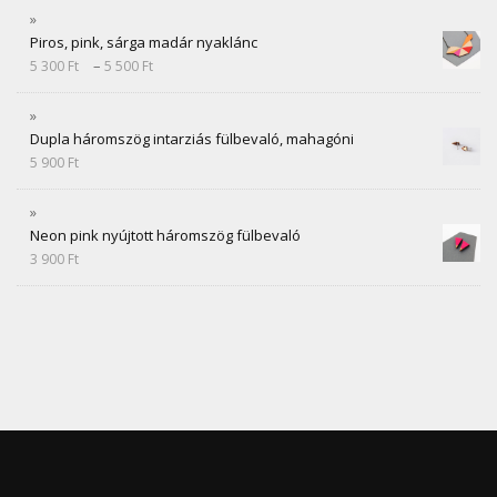
Piros, pink, sárga madár nyaklánc
–
5 300
Ft
5 500
Ft
Dupla háromszög intarziás fülbevaló, mahagóni
5 900
Ft
Neon pink nyújtott háromszög fülbevaló
3 900
Ft