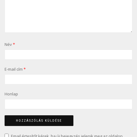
Név
*
E-mail cím
*
Honlap
Email értesítőt kérek, ha új bejegyzés jelenik meg az oldalon.