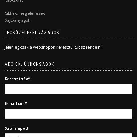
Kapcsolat
Cikkek, megjelenések
Sajtóanyagok
LEGKÖZELEBBI VÁSÁROK
Jelenleg csak a webshopon keresztül tudsz rendelni.
AKCIÓK, ÚJDONSÁGOK
Keresztnév*
E-mail cím*
Szülinapod