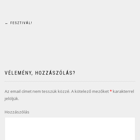
Bejegyzés
←
FESZTIVÁL!
navigáció
VÉLEMÉNY, HOZZÁSZÓLÁS?
Az email címet nem tesszük közzé.
A kötelező mezőket
*
karakterrel
jelöljük.
Hozzászólás