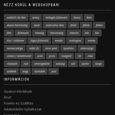
NÉZZ KÖRÜL A WEBSHOPBAN!
antikolt réz lánc
arany
bedugós fülbevaló
bronz
bézs
dupla háromszög
ezüst
ezüst színű lánc
fehér
fekete
félkör
fém
fülbevaló
hatszög
háromszög
intarzia
kék
kör
lila / ciklámen
lógós fülbevaló
madár
mahagóni
menta
narancssárga
natúr fa
neon pink
nyaklánc
okkersárga
ombre / színátmenet
pink
piros
rosegold
réz
róka
rózsaszín
rúd
smaragdzöld
sokszög
szív
szürke
sárga
sötétkék
tölgy
türkizkék
zöld
INFORMÁCIÓK
Gyakori Kérdések
ÁSzF
Fizetés és Szállítás
Adatvédelmi nyilatkozat