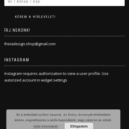
ÍRJ NEKÜNK!
theiadesign.shop@gmail.com
INSTAGRAM
Instagram requires authorization to view a user profile. Use
autorized account in widget settings
Ez a weboldal sütiket használ. Az Uniós törvények értelmében
THEIA DESIGN, 2008-2020
kérem, engedélyezze a sütik használatát, vagy zárja be az oldalt.
ShopIsle
powered by
WordPress
Elfogadom
több információ