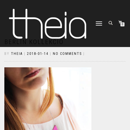
TOGGLE
0
NAVIGATION
BERLIN KOLLEKCIÓ
BY
THEIA
|
2018-01-14
|
NO COMMENTS
|