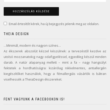
Email értesítőt kérek, ha új bejegyzés jelenik meg az oldalon.
THEIA DESIGN
…Minimál, modern és nagyon színes…
Az ékszerek abszolút kézzel készülnek: a tervezéstől kezdve az
utolsó mozzanatokig nagy odafigyeléssel, egyedileg készül minden
darab. A natúr alapanyag mellett – mint a fa – nagy hangsúlyt
fektetek a hordhatóságra: kizárólag nikkelmentes, antiallergén
kiegészítőket használok, hogy a fémallergiás vásárlók is bátran
viselhessék a TheiaDesign ékszereket.
FENT VAGYUNK A FACEBOOKON IS!