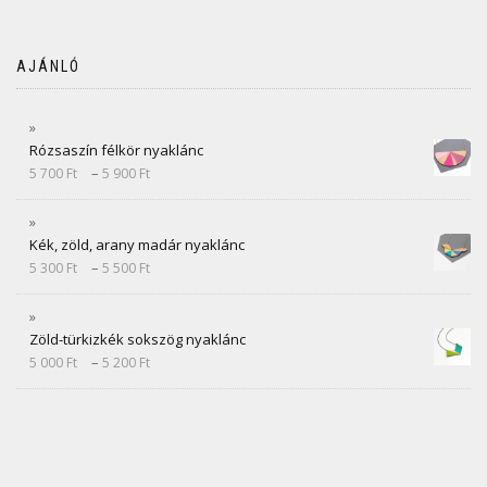
AJÁNLÓ
Rózsaszín félkör nyaklánc
–
5 700
Ft
5 900
Ft
Kék, zöld, arany madár nyaklánc
–
5 300
Ft
5 500
Ft
Zöld-türkizkék sokszög nyaklánc
–
5 000
Ft
5 200
Ft