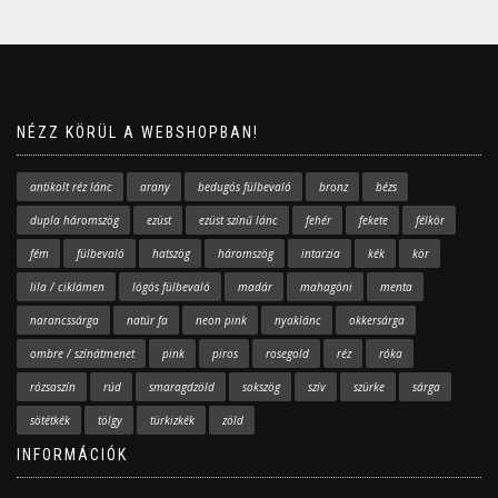
NÉZZ KÖRÜL A WEBSHOPBAN!
antikolt réz lánc
arany
bedugós fülbevaló
bronz
bézs
dupla háromszög
ezüst
ezüst színű lánc
fehér
fekete
félkör
fém
fülbevaló
hatszög
háromszög
intarzia
kék
kör
lila / ciklámen
lógós fülbevaló
madár
mahagóni
menta
narancssárga
natúr fa
neon pink
nyaklánc
okkersárga
ombre / színátmenet
pink
piros
rosegold
réz
róka
rózsaszín
rúd
smaragdzöld
sokszög
szív
szürke
sárga
sötétkék
tölgy
türkizkék
zöld
INFORMÁCIÓK