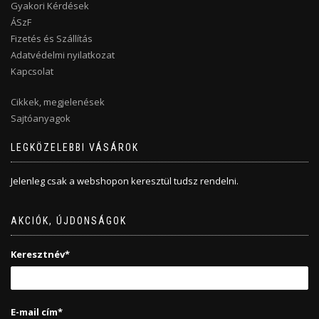
Gyakori Kérdések
ÁSzF
Fizetés és Szállítás
Adatvédelmi nyilatkozat
Kapcsolat
Cikkek, megjelenések
Sajtóanyagok
LEGKÖZELEBBI VÁSÁROK
Jelenleg csak a webshopon keresztül tudsz rendelni.
AKCIÓK, ÚJDONSÁGOK
Keresztnév*
E-mail cím*