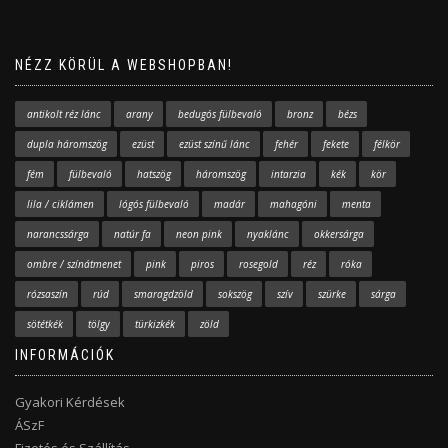
NÉZZ KÖRÜL A WEBSHOPBAN!
antikolt réz lánc
arany
bedugós fülbevaló
bronz
bézs
dupla háromszög
ezüst
ezüst színű lánc
fehér
fekete
félkör
fém
fülbevaló
hatszög
háromszög
intarzia
kék
kör
lila / ciklámen
lógós fülbevaló
madár
mahagóni
menta
narancssárga
natúr fa
neon pink
nyaklánc
okkersárga
ombre / színátmenet
pink
piros
rosegold
réz
róka
rózsaszín
rúd
smaragdzöld
sokszög
szív
szürke
sárga
sötétkék
tölgy
türkizkék
zöld
INFORMÁCIÓK
Gyakori Kérdések
ÁSzF