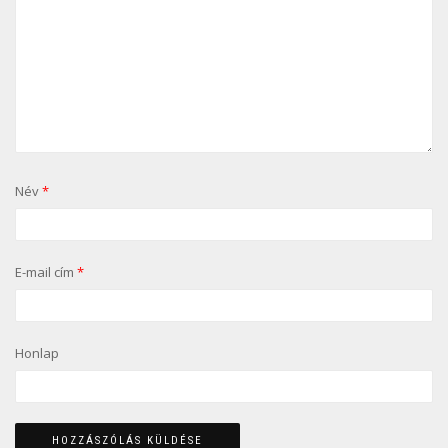
Név
*
E-mail cím
*
Honlap