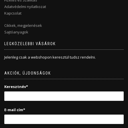
Fizetés és Szállítás
Adatvédelmi nyilatkozat
Kapcsolat
Cikkek, megjelenések
Sajtóanyagok
LEGKÖZELEBBI VÁSÁROK
Jelenleg csak a webshopon keresztül tudsz rendelni.
AKCIÓK, ÚJDONSÁGOK
Keresztnév*
E-mail cím*