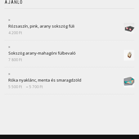
AJÁNLÓ
Rózsaszín, pink, arany sokszög füli
4 200
Ft
Sokszög arany-mahagóni fülbevaló
7 800
Ft
Róka nyaklánc, menta és smaragdzöld
–
5 500
Ft
5 700
Ft