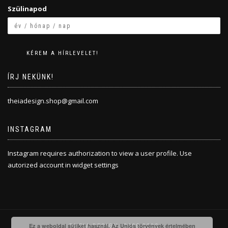
Szülinapod
ÍRJ NEKÜNK!
theiadesign.shop@gmail.com
INSTAGRAM
Instagram requires authorization to view a user profile. Use
autorized account in widget settings
Ez a weboldal sütiket használ. Az Uniós törvények értelmében
THEIA DESIGN, 2008-2020