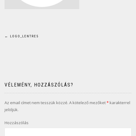
Bejegyzés
←
LOGO_LENTRE5
navigáció
VÉLEMÉNY, HOZZÁSZÓLÁS?
Az email címet nem tesszük közzé.
A kötelező mezőket
*
karakterrel
jelöljük.
Hozzászólás