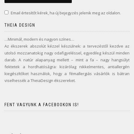
Email értesítőt kérek, ha új bejegyzés jelenik meg az oldalon.
THEIA DESIGN
…Minimál, modern és nagyon színes…
Az ékszerek abszolút kézzel készülnek: a tervezéstől kezdve az
utolsó mozzanatokig nagy odafigyeléssel, egyedileg készül minden
darab. A natúr alapanyag mellett – mint a fa – nagy hangsúlyt
fektetek a hordhatóságra: kizárólag nikkelmentes, antiallergén
kiegészítőket használok, hogy a fémallergiás vásárlók is bátran
viselhessék a TheiaDesign ékszereket.
FENT VAGYUNK A FACEBOOKON IS!